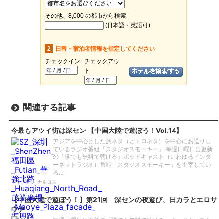
関連する記事
今最もアツイ街は深セン 【中国大陸で遊ぼう！Vol.14】
アジアを中心とした旅ネタ（とエロネタ）を中心にお送りし
ているラジオ番組「スタジオスモーキー」 毎週日曜日に更新
の「誰でも無料で聴ける」ポッドキャスト（いわゆるインタ
ーネットラジオ）番組「スタジオスモーキー」を主宰してい
る…
キャプテン カルロス
【中国大陸で遊ぼう！】第21回 深センの夜遊び、日カラとエロサ
ウナ