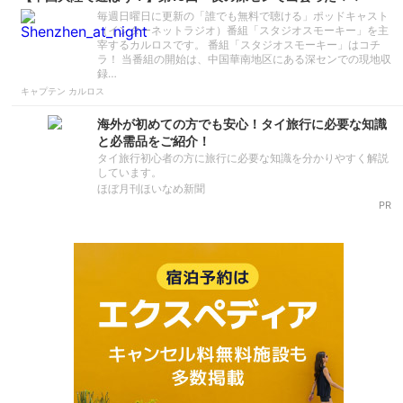
毎週日曜日に更新の「誰でも無料で聴ける」ポッドキャスト
（インターネットラジオ）番組「スタジオスモーキー」を主
宰するカルロスです。 番組「スタジオスモーキー」はコチ
ラ！ 当番組の開始は、中国華南地区にある深センでの現地収
録…
キャプテン カルロス
海外が初めての方でも安心！タイ旅行に必要な知識
と必需品をご紹介！
タイ旅行初心者の方に旅行に必要な知識を分かりやすく解説
しています。
ほぼ月刊ほいなめ新聞
PR