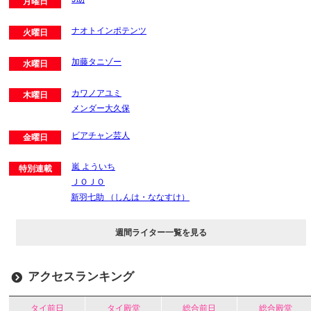
月曜日
ナオトインポテンツ
火曜日
加藤タニゾー
水曜日
カワノアユミ
木曜日
メンダー大久保
ビアチャン芸人
金曜日
嵐 よういち
特別連載
ＪＯＪＯ
新羽七助 （しんは・ななすけ）
週間ライター一覧を見る
アクセスランキング
タイ前日
タイ殿堂
総合前日
総合殿堂