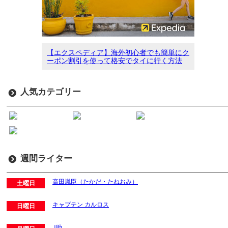
【エクスペディア】海外初心者でも簡単にク
ーポン割引を使って格安でタイに行く方法
人気カテゴリー
週間ライター
高田胤臣（たかだ・たねおみ）
土曜日
キャプテン カルロス
日曜日
J助