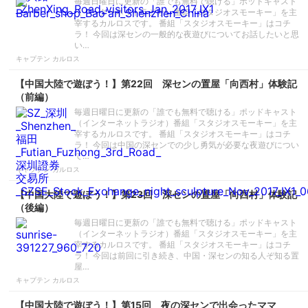
毎週日曜日に更新の「誰でも無料で聴ける」ポッドキャスト
（インターネットラジオ）番組「スタジオスモーキー」を主
宰するカルロスです。 番組「スタジオスモーキー」はコチ
ラ！ 今回は深センの一般的な夜遊びについてお話したいと思
い…
キャプテン カルロス
【中国大陸で遊ぼう！】第22回 深センの置屋「向西村」体験記
（前編）
毎週日曜日に更新の「誰でも無料で聴ける」ポッドキャスト
（インターネットラジオ）番組「スタジオスモーキー」を主
宰するカルロスです。 番組「スタジオスモーキー」はコチ
ラ！ 今回は中国の深センでの少し勇気が必要な夜遊びについ
て…
キャプテン カルロス
【中国大陸で遊ぼう！】第23回 深センの置屋「向西村」体験記
（後編）
毎週日曜日に更新の「誰でも無料で聴ける」ポッドキャスト
（インターネットラジオ）番組「スタジオスモーキー」を主
宰するカルロスです。 番組「スタジオスモーキー」はコチ
ラ！ 今回は前回に引き続き、中国・深センの知る人ぞ知る置
屋…
キャプテン カルロス
【中国大陸で遊ぼう！】第15回 夜の深センで出会ったママ