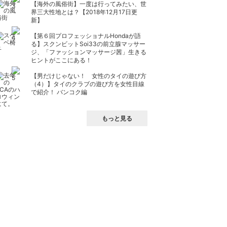
【海外の風俗街】一度は行ってみたい、世
界三大性地とは？【2018年12月17日更
新】
【第６回プロフェッショナルHondaが語
る】スクンビットSoi33の前立腺マッサー
ジ、「ファッションマッサージ茜」生きる
ヒントがここにある！
【男だけじゃない！ 女性のタイの遊び方
（4）】タイのクラブの遊び方を女性目線
で紹介！ バンコク編
もっと見る