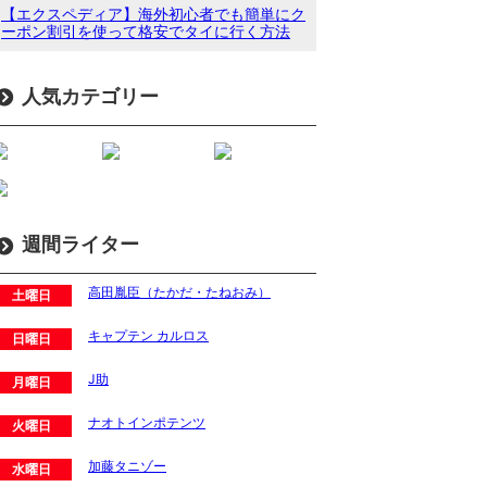
【エクスペディア】海外初心者でも簡単にク
ーポン割引を使って格安でタイに行く方法
人気カテゴリー
週間ライター
高田胤臣（たかだ・たねおみ）
土曜日
キャプテン カルロス
日曜日
J助
月曜日
ナオトインポテンツ
火曜日
加藤タニゾー
水曜日