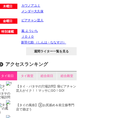
カワノアユミ
木曜日
メンダー大久保
ビアチャン芸人
金曜日
嵐 よういち
特別連載
ＪＯＪＯ
新羽七助 （しんは・ななすけ）
週間ライター一覧を見る
アクセスランキング
タイ前日
タイ殿堂
総合前日
総合殿堂
【タイ・パタヤの穴場訪問】⑭ビアチャン
芸人がイク！！マッサにGO！GO!
【タイの風俗】​⑨お尻舐め＆前立腺専門
店で遊ぼう