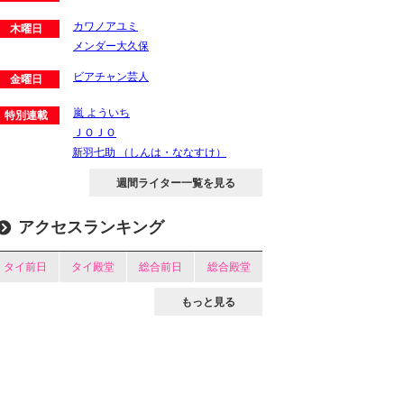
カワノアユミ
木曜日
メンダー大久保
ビアチャン芸人
金曜日
嵐 よういち
特別連載
ＪＯＪＯ
新羽七助 （しんは・ななすけ）
週間ライター一覧を見る
アクセスランキング
タイ前日
タイ殿堂
総合前日
総合殿堂
もっと見る