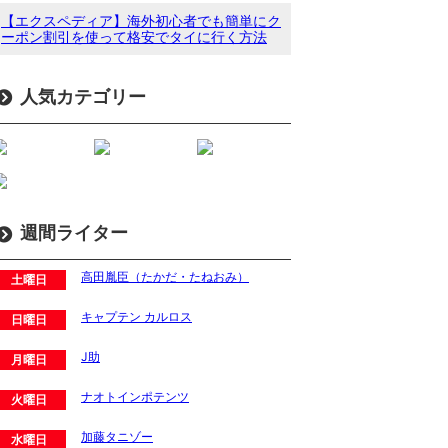
【エクスペディア】海外初心者でも簡単にク
ーポン割引を使って格安でタイに行く方法
人気カテゴリー
週間ライター
高田胤臣（たかだ・たねおみ）
土曜日
キャプテン カルロス
日曜日
J助
月曜日
ナオトインポテンツ
火曜日
加藤タニゾー
水曜日