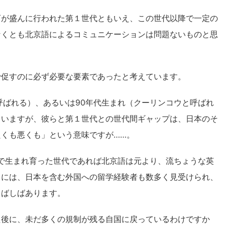
育が盛んに行われた第１世代ともいえ、この世代以降で一定の
なくとも北京語によるコミュニケーションは問題ないものと思
で促すのに必ず必要な要素であったと考えています。
呼ばれる）、あるいは90年代生まれ（クーリンコウと呼ばれ
ていますが、彼らと第１世代との世代間ギャップは、日本のそ
くも悪くも」という意味ですが……。
部で生まれ育った世代であれば北京語は元より、流ちょうな英
らには、日本を含む外国への留学経験者も数多く見受けられ、
しばしばあります。
た後に、未だ多くの規制が残る自国に戻っているわけですか