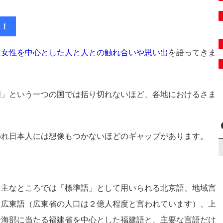
ラ！
に女性を中心とした人と人との触れ合いや思い出
を語ってきま
国」という一つの国では括り切れないほど、各地におけるさま
われ日本人には想像もつかないほどのギャップがあります。
、主なところでは「標準語」として用いられる北京語、地域言
る広東語（広東省の人口は２億人程度と言われています）、上
沿海部に当たる福建省を中心とした福建語と、主要な言語だけ