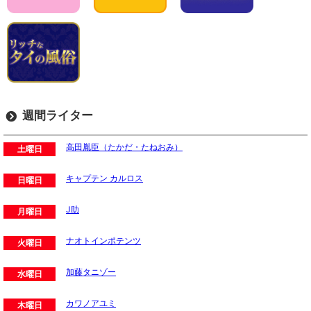
週間ライター
高田胤臣（たかだ・たねおみ）
土曜日
キャプテン カルロス
日曜日
J助
月曜日
ナオトインポテンツ
火曜日
加藤タニゾー
水曜日
カワノアユミ
木曜日