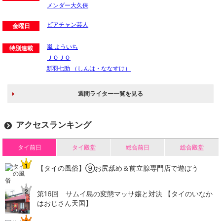
メンダー大久保
ビアチャン芸人
金曜日
嵐 よういち
特別連載
ＪＯＪＯ
新羽七助 （しんは・ななすけ）
週間ライター一覧を見る
アクセスランキング
タイ前日
タイ殿堂
総合前日
総合殿堂
【タイの風俗】​⑨お尻舐め＆前立腺専門店で遊ぼう
第16回 サムイ島の変態マッサ嬢と対決 【タイのいなか
はおじさん天国】