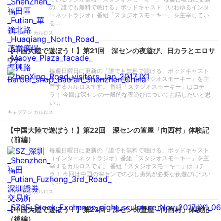
の「誰でも無料で聴ける」ポッドキャスト（いわゆるインタ
ーネットラジオ）番組「スタジオスモーキー」を主宰してい
る…
キャプテン カルロス
【中国大陸で遊ぼう！】第21回 深センの夜遊び、日カラとエロサ
ウナ
毎週日曜日に更新の「誰でも無料で聴ける」ポッドキャスト
（インターネットラジオ）番組「スタジオスモーキー」を主
宰するカルロスです。 番組「スタジオスモーキー」はコチ
ラ！ 今回は深センの一般的な夜遊びについてお話したいと思
い…
キャプテン カルロス
【中国大陸で遊ぼう！】第22回 深センの置屋「向西村」体験記
（前編）
毎週日曜日に更新の「誰でも無料で聴ける」ポッドキャスト
（インターネットラジオ）番組「スタジオスモーキー」を主
宰するカルロスです。 番組「スタジオスモーキー」はコチ
ラ！ 今回は中国の深センでの少し勇気が必要な夜遊びについ
て…
キャプテン カルロス
【中国大陸で遊ぼう！】第23回 深センの置屋「向西村」体験記
（後編）