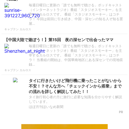
毎週日曜日に更新の「誰でも無料で聴ける」ポッドキャスト
（インターネットラジオ）番組「スタジオスモーキー」を主
宰するカルロスです。 番組「スタジオスモーキー」はコチ
ラ！ 今回は前回に引き続き、中国・深センの知る人ぞ知る置
屋…
キャプテン カルロス
【中国大陸で遊ぼう！】第15回 夜の深センで出会ったママ
毎週日曜日に更新の「誰でも無料で聴ける」ポッドキャスト
（インターネットラジオ）番組「スタジオスモーキー」を主
宰するカルロスです。 番組「スタジオスモーキー」はコチ
ラ！ 当番組の開始は、中国華南地区にある深センでの現地収
録…
キャプテン カルロス
タイに行きたいけど飛行機に乗ったことがないから
不安！？そんな方へ「チェックインから搭乗」まで
の流れを詳しく解説してみた！！
タイ旅行初心者の方に旅行に必要な知識を分かりやすく解説
しています。
ほぼ月刊ほいなめ新聞
PR