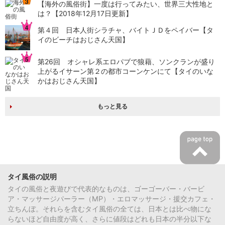
【海外の風俗街】一度は行ってみたい、世界三大性地と
は？【2018年12月17日更新】
第４回 日本人街シラチャ、バイトＪＤをペイバー【タ
イのビーチはおじさん天国】
第26回 オシャレ系エロパブで狼藉、ソンクランが盛り
上がるイサーン第２の都市コーンケンにて【タイのいな
かはおじさん天国】
もっと見る
タイ風俗の説明
タイの風俗と夜遊びで代表的なものは、ゴーゴーバー・バービ
ア・マッサージパーラー（MP）・エロマッサージ・援交カフェ・
立ちんぼ。それらを含むタイ風俗の全ては、日本とは比べ物にな
らないほど自由度が高く、さらに値段はどれも日本の半分以下な