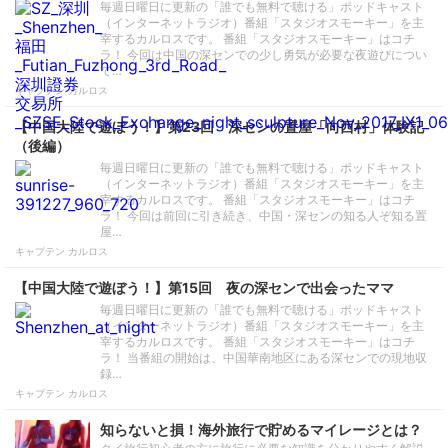
毎週日曜日に更新の「誰でも無料で聴ける」ポッドキャスト
（インターネットラジオ）番組「スタジオスモーキー」を主
宰するカルロスです。 番組「スタジオスモーキー」はコチ
ラ！ 今回は中国の深センでの少し勇気が必要な夜遊びについ
て…
キャプテン カルロス
【中国大陸で遊ぼう！】第23回 深センの置屋「向西村」体験記
（後編）
毎週日曜日に更新の「誰でも無料で聴ける」ポッドキャスト
（インターネットラジオ）番組「スタジオスモーキー」を主
宰するカルロスです。 番組「スタジオスモーキー」はコチ
ラ！ 今回は前回に引き続き、中国・深センの知る人ぞ知る置
屋…
キャプテン カルロス
【中国大陸で遊ぼう！】第15回 夜の深センで出会ったママ
毎週日曜日に更新の「誰でも無料で聴ける」ポッドキャスト
（インターネットラジオ）番組「スタジオスモーキー」を主
宰するカルロスです。 番組「スタジオスモーキー」はコチ
ラ！ 当番組の開始は、中国華南地区にある深センでの現地収
録…
キャプテン カルロス
知らないと損！海外旅行で貯めるマイレージとは？