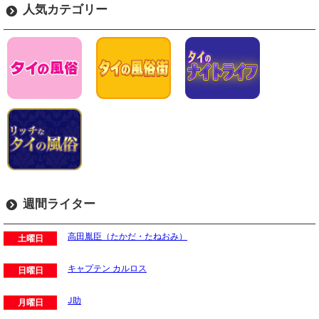
人気カテゴリー
週間ライター
高田胤臣（たかだ・たねおみ）
土曜日
キャプテン カルロス
日曜日
J助
月曜日