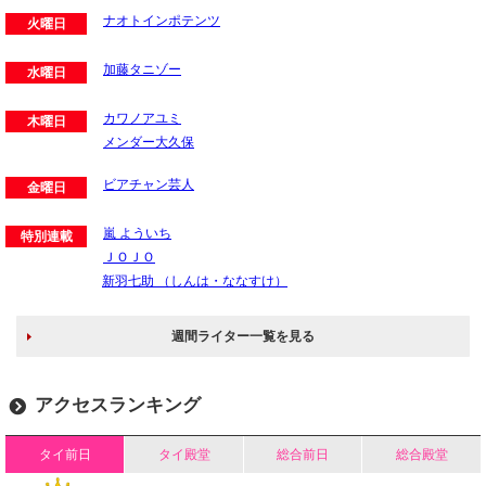
ナオトインポテンツ
火曜日
加藤タニゾー
水曜日
カワノアユミ
木曜日
メンダー大久保
ビアチャン芸人
金曜日
嵐 よういち
特別連載
ＪＯＪＯ
新羽七助 （しんは・ななすけ）
週間ライター一覧を見る
アクセスランキング
タイ前日
タイ殿堂
総合前日
総合殿堂