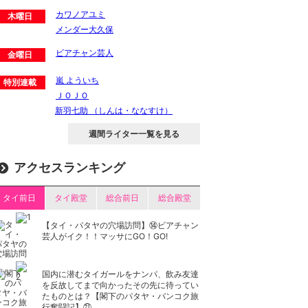
カワノアユミ
木曜日
メンダー大久保
ビアチャン芸人
金曜日
嵐 よういち
特別連載
ＪＯＪＯ
新羽七助 （しんは・ななすけ）
週間ライター一覧を見る
アクセスランキング
タイ前日
タイ殿堂
総合前日
総合殿堂
【タイ・パタヤの穴場訪問】⑭ビアチャン
芸人がイク！！マッサにGO！GO!
国内に潜むタイガールをナンパ、飲み友達
を反故してまで向かったその先に待ってい
たものとは？【閣下のパタヤ・バンコク旅
行奮闘記】㉑