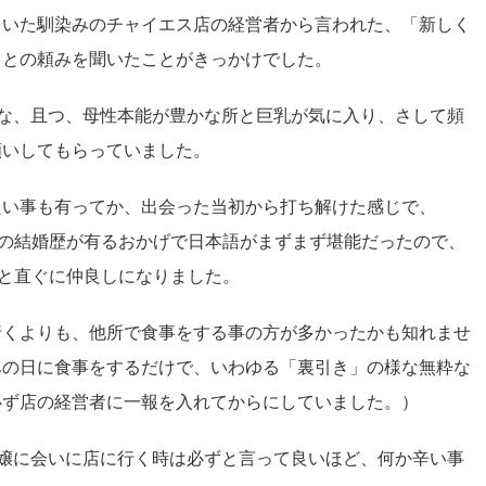
ていた馴染みのチャイエス店の経営者から言われた、「新しく
、との頼みを聞いたことがきっかけでした。
な、且つ、母性本能が豊かな所と巨乳が気に入り、さして頻
願いしてもらっていました。
良い事も有ってか、出会った当初から打ち解けた感じで、
性との結婚歴が有るおかげで日本語がまずまず堪能だったので、
りと直ぐに仲良しになりました。
行くよりも、他所で食事をする事の方が多かったかも知れませ
みの日に食事をするだけで、いわゆる「裏引き」の様な無粋な
必ず店の経営者に一報を入れてからにしていました。）
嬢に会いに店に行く時は必ずと言って良いほど、何か辛い事