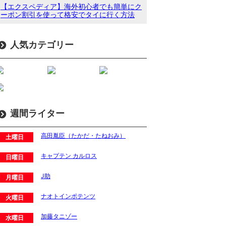
【エクスペディア】海外初心者でも簡単にク
ーポン割引を使って格安でタイに行く方法
人気カテゴリー
週間ライター
高田胤臣（たかだ・たねおみ）
土曜日
キャプテン カルロス
日曜日
J助
月曜日
ナオトインポテンツ
火曜日
加藤タニゾー
水曜日