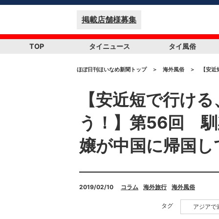
掲載店舗様募集
TOP
タイニュース
タイ風俗
ほぼ日刊ほいなめ新聞トップ
＞
海外風俗
＞
【安近
【安近短で行ける
う！】第56回 
嬢が中国に帰国し
2019/02/10
コラム
海外旅行
海外風俗
タグ
アジアで