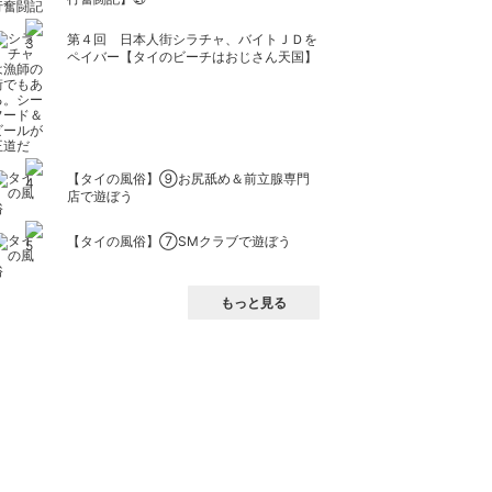
第４回 日本人街シラチャ、バイトＪＤを
ペイバー【タイのビーチはおじさん天国】
【タイの風俗】​⑨お尻舐め＆前立腺専門
店で遊ぼう
【タイの風俗】​⑦SMクラブで遊ぼう
もっと見る