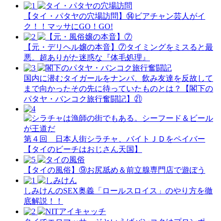
【タイ・パタヤの穴場訪問】⑭ビアチャン芸人がイ
ク！！マッサにGO！GO!
【元・デリヘル嬢の本音】⑦タイミングをミスると最
悪。超ありがた迷惑な『体毛処理』
国内に潜むタイガールをナンパ、飲み友達を反故して
まで向かったその先に待っていたものとは？【閣下の
パタヤ・バンコク旅行奮闘記】㉑
第４回 日本人街シラチャ、バイトＪＤをペイバー
【タイのビーチはおじさん天国】
【タイの風俗】​⑨お尻舐め＆前立腺専門店で遊ぼう
しみけんのSEX奥義「ロールスロイス」のやり方を徹
底解説！！