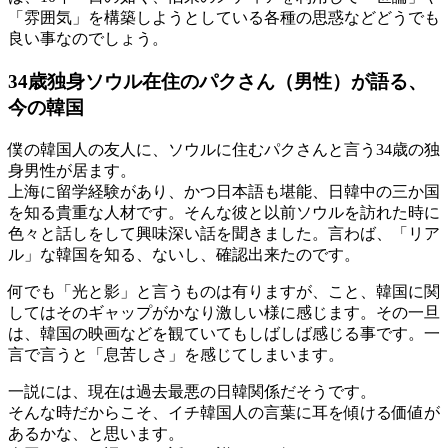
「雰囲気」を構築しようとしている各種の思惑などどうでも
良い事なのでしょう。
34歳独身ソウル在住のパクさん（男性）が語る、
今の韓国
僕の韓国人の友人に、ソウルに住むパクさんと言う34歳の独
身男性が居ます。
上海に留学経験があり、かつ日本語も堪能、日韓中の三か国
を知る貴重な人材です。そんな彼と以前ソウルを訪れた時に
色々と話しをして興味深い話を聞きました。言わば、「リア
ル」な韓国を知る、ないし、確認出来たのです。
何でも「光と影」と言うものは有りますが、こと、韓国に関
してはそのギャップがかなり激しい様に感じます。その一旦
は、韓国の映画などを観ていてもしばしば感じる事です。一
言で言うと「息苦しさ」を感じてしまいます。
一説には、現在は過去最悪の日韓関係だそうです。
そんな時だからこそ、イチ韓国人の言葉に耳を傾ける価値が
あるかな、と思います。