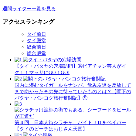
週間ライター一覧を見る
アクセスランキング
タイ前日
タイ殿堂
総合前日
総合殿堂
【タイ・パタヤの穴場訪問】⑭ビアチャン芸人がイ
ク！！マッサにGO！GO!
国内に潜むタイガールをナンパ、飲み友達を反故して
まで向かったその先に待っていたものとは？【閣下の
パタヤ・バンコク旅行奮闘記】㉑
第４回 日本人街シラチャ、バイトＪＤをペイバー
【タイのビーチはおじさん天国】