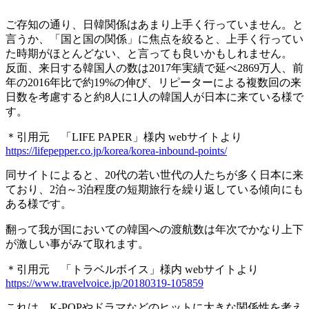
ご存知の通り、日韓関係はあまり上手く行っていません。と
言うか、「国と国の関係」に焦点を絞ると、上手く行ってい
た時期がほとんどない、と言っても良いかもしれません。
反面、来日する韓国人の数は2017年実績で延べ2869万人、前
年の2016年比で約19%の伸び、リピーターによる複数回の来
日数を考慮すると約8人に1人の韓国人が日本に来ている様で
す。
＊引用元 「LIFE PAPER」様内 webサイトより
https://lifepepper.co.jp/korea/korea-inbound-points/
同サイトによると、20代の若い世代の人たちが多く日本に来
ており、2泊～3泊程度の短期旅行を繰り返している傾向にも
ある様です。
翻って我が国においての韓国への渡航数は年次でかなり上下
が激しい事がみて取れます。
＊引用元 「トラベルボイス」様内 webサイトより
https://www.travelvoice.jp/20180319-105859
これは、K-POPやドラマなどのヒットに大きな関係性を考え