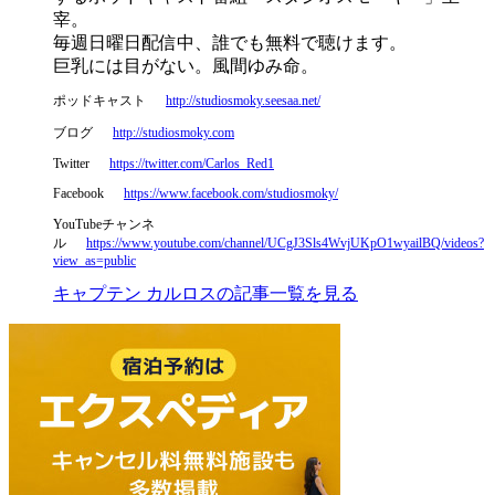
宰。
毎週日曜日配信中、誰でも無料で聴けます。
巨乳には目がない。風間ゆみ命。
ポッドキャスト
http://studiosmoky.seesaa.net/
ブログ
http://studiosmoky.com
Twitter
https://twitter.com/Carlos_Red1
Facebook
https://www.facebook.com/studiosmoky/
YouTubeチャンネ
ル
https://www.youtube.com/channel/UCgJ3Sls4WvjUKpO1wyailBQ/videos?
view_as=public
キャプテン カルロスの記事一覧を見る