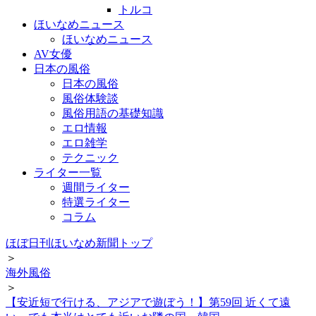
トルコ
ほいなめニュース
ほいなめニュース
AV女優
日本の風俗
日本の風俗
風俗体験談
風俗用語の基礎知識
エロ情報
エロ雑学
テクニック
ライター一覧
週間ライター
特選ライター
コラム
ほぼ日刊ほいなめ新聞トップ
＞
海外風俗
＞
【安近短で行ける、アジアで遊ぼう！】第59回 近くて遠