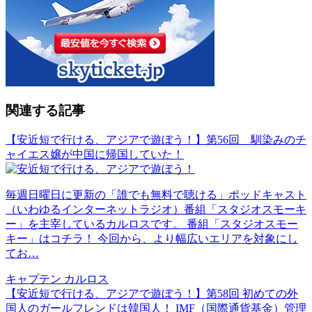
関連する記事
【安近短で行ける、アジアで遊ぼう！】第56回 馴染みのチ
ャイエス嬢が中国に帰国していた！
毎週日曜日に更新の「誰でも無料で聴ける」ポッドキャスト
（いわゆるインターネットラジオ）番組「スタジオスモーキ
ー」を主宰しているカルロスです。 番組「スタジオスモー
キー」はコチラ！ 今回から、より幅広いエリアを対象にし
てお…
キャプテン カルロス
【安近短で行ける、アジアで遊ぼう！】第58回 初めての外
国人のガールフレンドは韓国人！ IMF（国際通貨基金）管理