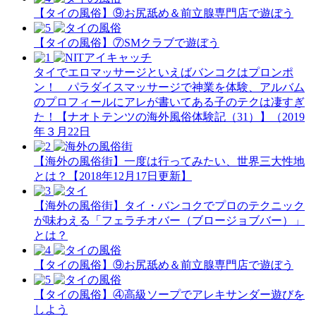
【タイの風俗】​⑨お尻舐め＆前立腺専門店で遊ぼう
【タイの風俗】​⑦SMクラブで遊ぼう
タイでエロマッサージといえばバンコクはプロンポ
ン！ パラダイスマッサージで神業を体験、アルバム
のプロフィールにアレが書いてある子のテクは凄すぎ
た！【ナオトテンツの海外風俗体験記（31）】（2019
年３月22日
【海外の風俗街】一度は行ってみたい、世界三大性地
とは？【2018年12月17日更新】
【海外の風俗街】タイ・バンコクでプロのテクニック
が味わえる「フェラチオバー（ブロージョブバー）」
とは？
【タイの風俗】​⑨お尻舐め＆前立腺専門店で遊ぼう
【タイの風俗】​④高級ソープでアレキサンダー遊びを
しよう