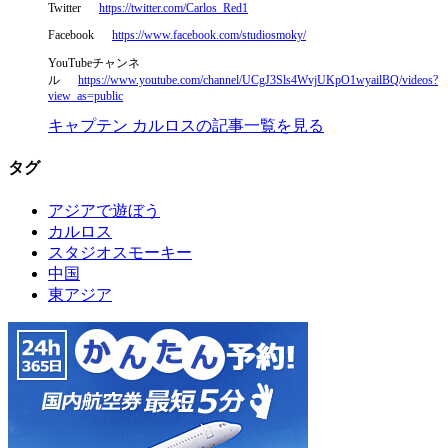
Twitter
https://twitter.com/Carlos_Red1
Facebook
https://www.facebook.com/studiosmoky/
YouTubeチャンネ
ル
https://www.youtube.com/channel/UCgJ3Sls4WvjUKpO1wyailBQ/videos?
view_as=public
キャプテン カルロスの記事一覧を見る
タグ
アジアで遊ぼう
カルロス
スタジオスモーキー
中国
東アジア