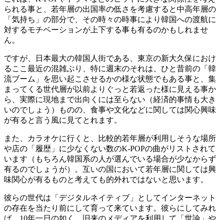
られる事と、若年層の出国率の低さを考慮すると中高年層の
「気持ち」の部分で、その時々の時事により韓国への渡航に
対するモチベーションが上下する事も有るのかもしれませ
ん。
ですが、日本最大の韓国人街である、東京の新大久保におけ
るここ最近の混雑ぶり、特に週末のそれは、ひと昔前の「韓
流ブーム」を思い起こさせるかの様な状態でもある事と、集
まってくる世代層が以前よりぐっと若返った様に見える事か
ら、実際に現地まで出向くには至らない（経済的事情も大き
いのでしょう）ものの、食事や文化などに関しては関心興味
が有ると言う風に見てとれます。
また、カラオケに行くと、比較的若年層が利用しそうな場所
や店の「履歴」に少なくない数のK-POPの曲がリストされて
います（もちろん韓国系の人が選んでいる場合が少なからず
有るのでしょうが）。互いの国において若年層に関しては興
味関心が有るものと考えても的外れではないと思います。
彼らの世代は「デジタルネイティブ」としてインターネット
の存在を当たり前にして育って来ています。彼らにしてみれ
ば、10年一日の如く、旧来のメディアを利用して「世論」や