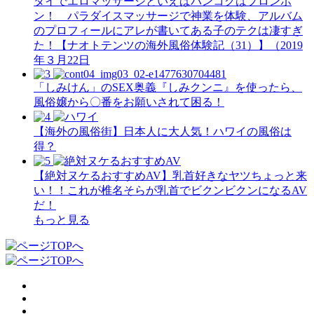
タイでエロマッサージといえばバンコクはプロンポ
ン！ パラダイスマッサージで神業を体験、アルバム
のプロフィールにアレが書いてある子のテクは凄すぎ
た！【ナオトテンツの海外風俗体験記（31）】（2019
年３月22日
「しみけん」のSEX奥義『しみクンニ』を使ったら、
風俗嬢から〇番をお願いされて困る！
【海外の風俗街】日本人に大人気！ハワイの風俗は
得？
【絶対ヌケるおすすめAV】乳首好きなヤツちょっと来
い！！これが椎名そらが乳首でビクンビクンになるAV
だ！
もっと見る