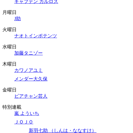
キャプテン カルロス
月曜日
J助
火曜日
ナオトインポテンツ
水曜日
加藤タニゾー
木曜日
カワノアユミ
メンダー大久保
金曜日
ビアチャン芸人
特別連載
嵐 よういち
ＪＯＪＯ
新羽七助 （しんは・ななすけ）