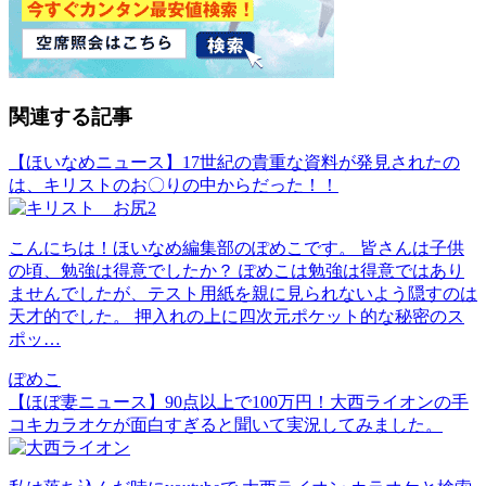
関連する記事
【ほいなめニュース】17世紀の貴重な資料が発見されたの
は、キリストのお〇りの中からだった！！
こんにちは！ほいなめ編集部のぽめこです。 皆さんは子供
の頃、勉強は得意でしたか？ ぽめこは勉強は得意ではあり
ませんでしたが、テスト用紙を親に見られないよう隠すのは
天才的でした。 押入れの上に四次元ポケット的な秘密のス
ポッ…
ぽめこ
【ほぼ妻ニュース】90点以上で100万円！大西ライオンの手
コキカラオケが面白すぎると聞いて実況してみました。