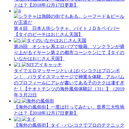
とは？【2018年12月17日更新】
第４回 日本人街シラチャ、バイトＪＤをペイバー
【タイのビーチはおじさん天国】
第26回 オシャレ系エロパブで狼藉、ソンクランが盛
り上がるイサーン第２の都市コーンケンにて【タイの
いなかはおじさん天国】
タイでエロマッサージといえばバンコクはプロンポ
ン！ パラダイスマッサージで神業を体験、アルバム
のプロフィールにアレが書いてある子のテクは凄すぎ
た！【ナオトテンツの海外風俗体験記（31）】（2019
年３月22日
【海外の風俗街】一度は行ってみたい、世界三大性地
とは？【2018年12月17日更新】
【海外の風俗街】タイ・バンコクでプロのテクニック