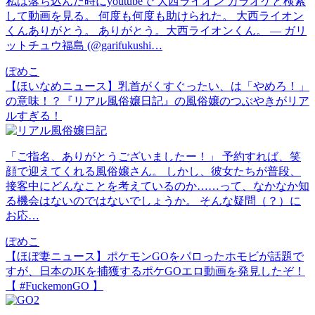
私は落ち込んだ時にyoutubeで 大西ライオン カラオケと検索
して動画を見る。 何度も何度も助けられた。 大西ライオン
くんありがとう。 ありがとう。大西ライオンくん。 — ガリ
ットチュウ福島 (@garifukushi…
ぽめこ
【ほいなめニュース】乳首がくすぐったい、は「やめろ！」
の意味！？『リアル風俗嬢日記』の風俗嬢のつぶやきがリア
ルすぎる！
「ご指名、ありがとうございましたー！」 予約すれば、笑
顔で迎えてくれる風俗嬢さん。 しかし、彼女たちが普段、
接客中にどんなことを考えているのか……って、なかなか知
る機会はないのではないでしょうか。 そんな疑問（？）に
お応…
ぽめこ
【ほぼ妻ニュース】ポケモンGOをパロったホモビが話題で
すが、日本のJKを捕獲するポケGOエロ動画を発見したぞ！
【 #FuckemonGO 】