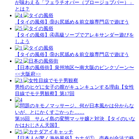
が味わえる「フェラチオバー（ブロージョブバー）」
とは？
【タイの風俗】​⑨お尻舐め＆前立腺専門店で遊ぼう
【タイの風俗】​④高級ソープでアレキサンダー遊びを
しよう
【タイの風俗】​⑨お尻舐め＆前立腺専門店で遊ぼう
​【日本の風俗街】泉州地区〜南大阪のピンクゾーン〜
<<大阪府>>
男性のヒゲに女子の膣がキュンキュンする理由【女性
目線でモテ男観察】第17回
第16回 サムイ島の変態マッサ嬢と対決 【タイのいな
かはおじさん天国】
【日本人が驚く海外風俗】カナダ① 売春が合法で格