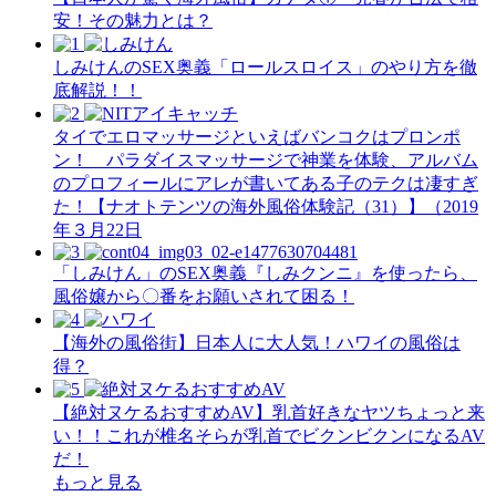
安！その魅力とは？
しみけんのSEX奥義「ロールスロイス」のやり方を徹
底解説！！
タイでエロマッサージといえばバンコクはプロンポ
ン！ パラダイスマッサージで神業を体験、アルバム
のプロフィールにアレが書いてある子のテクは凄すぎ
た！【ナオトテンツの海外風俗体験記（31）】（2019
年３月22日
「しみけん」のSEX奥義『しみクンニ』を使ったら、
風俗嬢から〇番をお願いされて困る！
【海外の風俗街】日本人に大人気！ハワイの風俗は
得？
【絶対ヌケるおすすめAV】乳首好きなヤツちょっと来
い！！これが椎名そらが乳首でビクンビクンになるAV
だ！
もっと見る