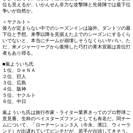
位も見えるが、いかんせん非力な攻撃陣と先発陣では最下位
争いが自然か。
＜ヤクルト＞
後ろが定まらない中でのシーズンインは論外。ダントツの最
下位と予想。来季以降を見据えた上でのシーズンにするくら
いでないと、本当にチームが崩壊しそうなくらいヤバい。た
だ、米メジャーリーグから復帰した巧打の青木宣親は首位打
者もあり得る。
■嵐よういち氏
１位、ＤｅＮＡ
２位、巨人
３位、広島
４位、阪神
５位、ヤクルト
６位、中日
嵐よういち氏は旅行作家・ライター業界きってのプロ野球ご
意見番。生粋のベイスターズファンとしても有名だ。同チー
ムについて、「ローテーション３人（今永、濱口、ウィーラ
ンド）が出遅れていてピンチだが、若手が台頭してきそう。