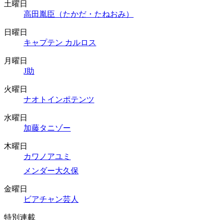
土曜日
高田胤臣（たかだ・たねおみ）
日曜日
キャプテン カルロス
月曜日
J助
火曜日
ナオトインポテンツ
水曜日
加藤タニゾー
木曜日
カワノアユミ
メンダー大久保
金曜日
ビアチャン芸人
特別連載