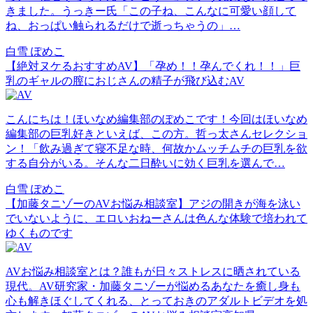
きました。うっきー氏「この子ね、こんなに可愛い顔して
ね、おっぱい触られるだけで逝っちゃうの」…
白雪 ぽめこ
【絶対ヌケるおすすめAV】「孕め！！孕んでくれ！！」巨
乳のギャルの膣におじさんの精子が飛び込むAV
こんにちは！ほいなめ編集部のぽめこです！今回はほいなめ
編集部の巨乳好きといえば、この方。哲っ太さんセレクショ
ン！「飲み過ぎて寝不足な時、何故かムッチムチの巨乳を欲
する自分がいる。そんな二日酔いに効く巨乳を選んで…
白雪 ぽめこ
【加藤タニゾーのAVお悩み相談室】アジの開きが海を泳い
でいないように、エロいおねーさんは色んな体験で培われて
ゆくものです
AVお悩み相談室とは？誰もが日々ストレスに晒されている
現代。AV研究家・加藤タニゾーが悩めるあなたを癒し身も
心も解きほぐしてくれる、とっておきのアダルトビデオを処