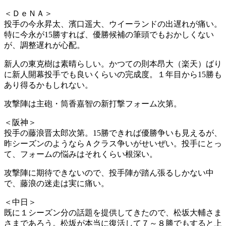
＜ＤｅＮＡ＞
投手の今永昇太、濱口遥大、ウイーランドの出遅れが痛い。
特に今永が15勝すれば、優勝候補の筆頭でもおかしくない
が、調整遅れが心配。
新人の東克樹は素晴らしい。かつての則本昂大（楽天）ばり
に新人開幕投手でも良いくらいの完成度。１年目から15勝も
あり得るかもしれない。
攻撃陣は主砲・筒香嘉智の新打撃フォーム次第。
＜阪神＞
投手の藤浪晋太郎次第。15勝できれば優勝争いも見えるが、
昨シーズンのようならＡクラス争いがせいぜい。投手にとっ
て、フォームの悩みはそれくらい根深い。
攻撃陣に期待できないので、投手陣が踏ん張るしかない中
で、藤浪の迷走は実に痛い。
＜中日＞
既に１シーズン分の話題を提供してきたので、松坂大輔さま
さまであろう。松坂が本当に復活して７～８勝でもすると上