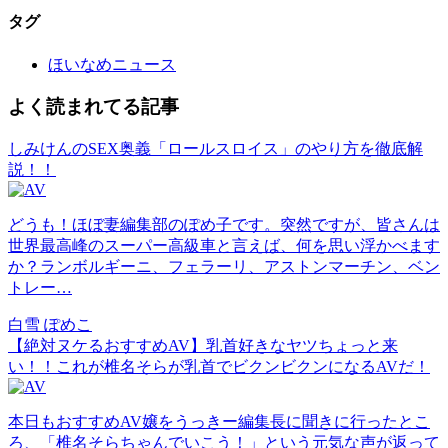
タグ
ほいなめニュース
よく読まれてる記事
しみけんのSEX奥義「ロールスロイス」のやり方を徹底解
説！！
どうも！ほぼ妻編集部のぽめ子です。突然ですが、皆さんは
世界最高峰のスーパー高級車と言えば、何を思い浮かべます
か？ランボルギーニ、フェラーリ、アストンマーチン、ベン
トレー…
白雪 ぽめこ
【絶対ヌケるおすすめAV】乳首好きなヤツちょっと来
い！！これが椎名そらが乳首でビクンビクンになるAVだ！
本日もおすすめAV嬢をうっきー編集長に聞きに行ったとこ
ろ、「椎名そらちゃんでいこう！」という元気な声が返って