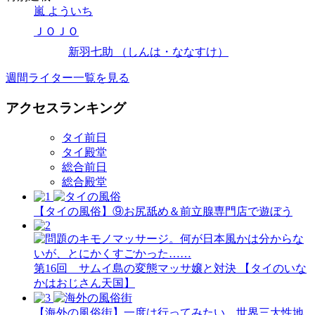
嵐 よういち
ＪＯＪＯ
新羽七助 （しんは・ななすけ）
週間ライター一覧を見る
アクセスランキング
タイ前日
タイ殿堂
総合前日
総合殿堂
【タイの風俗】​⑨お尻舐め＆前立腺専門店で遊ぼう
第16回 サムイ島の変態マッサ嬢と対決 【タイのいな
かはおじさん天国】
【海外の風俗街】一度は行ってみたい、世界三大性地