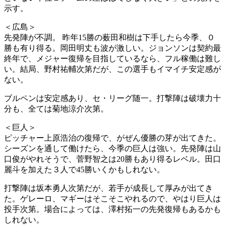
示す。
＜広島＞
先発陣が不調。 昨年15勝の薮田和樹は下手したら今季、０
勝も有り得る。岡田明丈も波が激しい。ジョンソンは契約最
終年で、メジャー復帰を目指しているなら、フル稼働は難し
い。結局、野村祐輔次第だが、この選手もイマイチ安定感が
ない。
ブルペンは安定感あり、セ・リーグ随一。打撃陣は破壊力十
分も、全ては菊地涼介次第。
＜巨人＞
ピッチャー上原浩治の復帰で、がぜん優勝の芽が出てきた。
シーズンを通して働けたら、今季の巨人は強い。先発陣は山
口俊がやれそうで、菅野智之は20勝もあり得るレベル。田口
麗斗を加えた３人で45勝いくかもしれない。
打撃陣は坂本勇人次第だが、若手が成長して厚みが出てき
た。ゲレーロ、マギーはそこそこやれるので、やはり巨人は
投手次第。場合によっては、澤村拓一の先発復帰もあるかも
しれない。