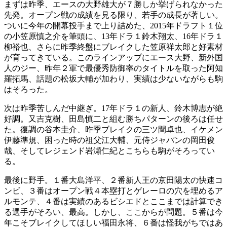
まずは昨季、エースの大野雄大が７勝しか挙げられなかった
先発。オープン戦の成績を見る限り、若手の成長が著しい。
ついに今年の開幕投手まで上り詰めた、2015年ドラフト１位
の小笠原慎之介を筆頭に、13年ドラ１鈴木翔太、16年ドラ１
柳裕也、さらに昨季終盤にブレイクした笠原祥太郎と好素材
が育ってきている。このラインアップにエース大野、新外国
人のジー、昨年２軍で最優秀防御率のタイトルを取った阿知
羅拓馬、話題の松坂大輔が加わり、実績は少ないながらも駒
はそろった。
次は昨季苦しんだ中継ぎ。17年ドラ１の新人、鈴木博志が絶
好調。又吉克樹、田島慎二と組む勝ちパターンの後ろは任せ
た。復調の谷本圭介、昨季ブレイクの三ツ間卓也、イケメン
伊藤準規、困った時の祖父江大輔、元侍ジャパンの岡田俊
哉、そしてレジェンド岩瀬仁紀とこちらも駒がそろってい
る。
最後に野手。１番大島洋平、２番新人王の京田陽太の快速コ
ンビ、３番はオープン戦４本塁打とゲレーロの穴を埋めるア
ルモンテ、４番は実績のあるビシエドとここまでは計算でき
る選手がそろい、最高。しかし、ここからが問題。５番は今
年こそブレイクしてほしい福田永将、６番は怪我がちではあ