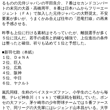
るものの元侍ジャパンの平田良介、７番はセカンドコンバー
トの未完の大器・高橋周平、８番は日本ハムからフリーエー
ジェント（ＦＡ）で加入した元侍ジャパンの大野奨太。不安
要素が多いが、うまくかみ合えば往年の「恐竜打線」の再来
を予感させる。
昨季も上位に行ける素材はそろっていたが、離脱選手が多く
５位に沈んだ。若手の成長と的確な補強で、上位進出の条件
は整ったと確信。祈りも込めて１位と予想した。
■新羽七助（本紙）
１位、ＤｅＮＡ
２位、巨人
３位、広島
４位、阪神
５位、中日
６位、ヤクルト
嵐氏同様、生粋のベイスターズファン。小学生のころから毎
晩、テレビ神奈川（ｔｖｋ）で横浜戦を観戦していた。ポン
セの大ファン。茅ケ崎市の少年野球チームでは５番ファース
トで、同リーグの大先輩にはレジェンド山本昌がいる。大学