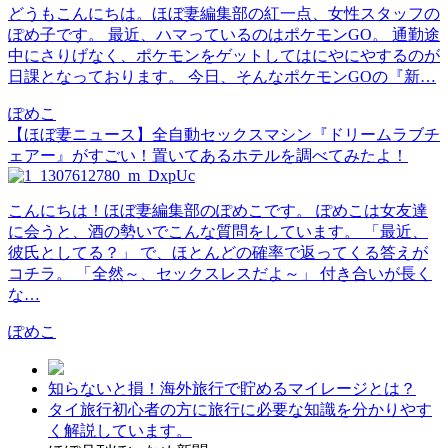
どうもこんにちは。ほぼ妻編集部の紅一点、女性スタッフの
ぽめ子です。 最近、ハマっているのはポケモンGO。 通勤途
中にさりげなく、ポケモンをゲットしてはにやにやするのが
日課となっております。 今日、そんなポケモンGOの『新…
ぽめこ
【ほぼ妻ニュース】全自動セックスマシン『ドリームラブチ
ェアー』がすごい！置いてあるホテルを調べてみたよ！
こんにちは！ほぼ妻編集部のぽめこです。 ぽめこは女友達
に会うと、酒の勢いでこんな質問をしています。 「最近、
彼氏としてる？」 で、ほとんどの確率で返ってくる答えが
コチラ。 「全然～、セックスレスだよ～」 付き合いが長く
な…
ぽめこ
知らないと損！海外旅行で貯めるマイレージとは？
タイ旅行初心者の方に旅行に必要な知識を分かりやす
く解説しています。