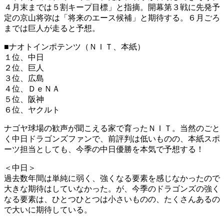
４月末までは５割キープ目標」と指摘。開幕第３戦に先発予
定の京山将弥は「将来のエース候補」と期待する。６月ごろ
までは巨人が走ると予想。
■ナオトインポテンツ（ＮＩＴ、本紙）
１位、中日
２位、巨人
３位、広島
４位、ＤｅＮＡ
５位、阪神
６位、ヤクルト
ナゴヤ球場の歓声が聞こえる家で育ったＮＩＴ。当然のごと
く中日ドラゴンズファンで、前評判は低いものの、本紙スポ
ーツ担当としても、今季の中日優勝を本気で予想する！
＜中日＞
過去数年間は単純に弱く、強くなる要素を感じなかったので
大きな期待はしていなかった。が、今季のドラゴンズの強く
なる要素は、ひとつひとつは小さいものの、たくさんあるの
で大いに期待している。