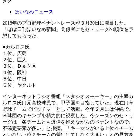
タグ
ほいなめニュース
2018年のプロ野球ペナントレースが３月30日に開幕した。
「ほぼ日刊ほいなめ新聞」関係者にもセ・リーグの順位を予
想してもらった。
■カルロス氏
１位、広島
２位、巨人
３位、ＤｅＮＡ
４位、阪神
５位、中日
６位、ヤクルト
インターネットラジオ番組「スタジオスモーキー」の主宰カ
ルロス氏は元高校球児で、甲子園を目指していた。現在は草
野球チームでピッチャーとして活躍。今年２月には沖縄で、
８球団のキャンプを精力的に視察した。今シーズンのセ・リ
ーグは「各チームとも爆弾を抱えながらのペナントなので、
不確定要素が多い」と指摘。「キーマンがいる上位４チーム
といない下位２チームの差ははてしなく大きい」との見方を