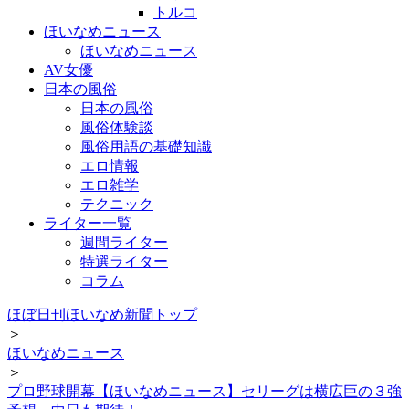
トルコ
ほいなめニュース
ほいなめニュース
AV女優
日本の風俗
日本の風俗
風俗体験談
風俗用語の基礎知識
エロ情報
エロ雑学
テクニック
ライター一覧
週間ライター
特選ライター
コラム
ほぼ日刊ほいなめ新聞トップ
＞
ほいなめニュース
＞
プロ野球開幕【ほいなめニュース】セリーグは横広巨の３強