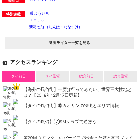
金曜日
嵐 よういち
特別連載
ＪＯＪＯ
新羽七助 （しんは・ななすけ）
週間ライター一覧を見る
アクセスランキング
タイ前日
タイ殿堂
総合前日
総合殿堂
【海外の風俗街】一度は行ってみたい、世界三大性地と
は？【2018年12月17日更新】
【タイの風俗街】​⑩カオサンの特徴とエリア情報
【タイの風俗】​⑦SMクラブで遊ぼう
第29回ウドンタニのバービアで出会った嬢と変態プレイ