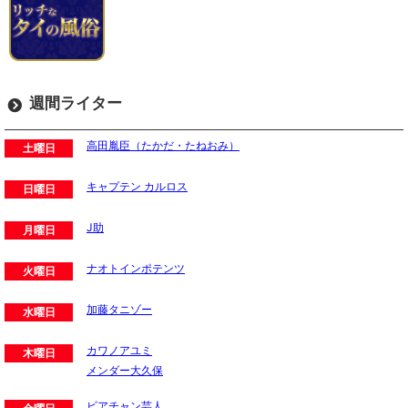
週間ライター
高田胤臣（たかだ・たねおみ）
土曜日
キャプテン カルロス
日曜日
J助
月曜日
ナオトインポテンツ
火曜日
加藤タニゾー
水曜日
カワノアユミ
木曜日
メンダー大久保
ビアチャン芸人