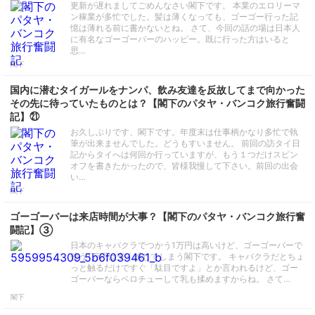
更新が遅れましてごめんなさい閣下です。 本業のエロリーマ
ン稼業が多忙でした。髪は薄くなっても、ゴーゴー行った記
憶は薄れる前に書かないとね。 さて、今回の話の場は日本人
に有名なゴーゴーバーのハッピー。既に行った方はいると
思…
閣下
国内に潜むタイガールをナンパ、飲み友達を反故してまで向かった
その先に待っていたものとは？【閣下のパタヤ・バンコク旅行奮闘
記】㉑
お久しぶりです、閣下です。年度末は仕事柄かなり多忙で執
筆が出来ませんでした。どうもすいません。 前回の訪タイ日
記からタイへは何回か行っていますが、もう１つだけスピン
オフを書きたかったので、皆様我慢して下さい。前回の出会
い…
閣下
ゴーゴーバーは来店時間が大事？【閣下のパタヤ・バンコク旅行奮
闘記】③
日本のキャバクラでつかう1万円は高いけど、ゴーゴーバーで
使う1万円は安く感じてしまう閣下です。 キャバクラだとちょ
っと触るだけですぐ「駄目ですよ」とか言われるけど、ゴー
ゴーバーならベロチューして乳も揉めますからね。 さて…
閣下