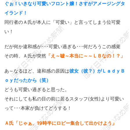
ぐぉ！いきなり可愛いフロント嬢！さすがアメージングタ
イランド！
同行者のＡ氏が本人に「可愛い」と言ってしまう位可愛
い！
だが何か違和感が･･･可愛い過ぎる･･･何だろうこの感覚
その時、Ａ氏が突然
「え～嘘～本当に～～ＬＢなの！？」
あ～なるほど、違和感の原因は
彼女（彼？）がＬａｄｙＢ
ｏｙだったから（笑）
どうも可愛い過ぎると思った。
それにしても私の目の前に居るスタッフ(女性)より可愛い
って･･･本家が負けてどうする！
Ａ氏「じゃぁ、19時半にロビー集合して出かけよう」