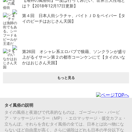
【海外の風俗街】一度は行ってみたい、世界三大性地と
は？【2018年12月17日更新】
第４回 日本人街シラチャ、バイトＪＤをペイバー【タ
イのビーチはおじさん天国】
第26回 オシャレ系エロパブで狼藉、ソンクランが盛り
上がるイサーン第２の都市コーンケンにて【タイのいな
かはおじさん天国】
もっと見る
タイ風俗の説明
タイの風俗と夜遊びで代表的なものは、ゴーゴーバー・バービ
ア・マッサージパーラー（MP）・エロマッサージ・援交カフェ・
立ちんぼ。それらを含むタイ風俗の全ては、日本とは比べ物にな
らないほど自由度が高く、さらに値段はどれも日本の半分以下な