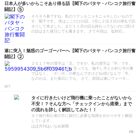
日本人が多いからこそあり得る話【閣下のパタヤ・バンコク旅行奮
闘記】⑤
そろそろ春ですね、私のツクシもニョキニョキしたいもので
す。閣下です。 実はここだけの話、1月に２泊３日の弾丸で訪
タイして来ました。まだ１１月の話も終わってないのに(笑)そ
の話はまた後日にでも書きます。 さて今回は、塩対応…
閣下
遂に突入！魅惑のゴーゴーバーへ【閣下のパタヤ・バンコク旅行奮
闘記】②
２０１７年の漢字は「北」ですが、私の漢字は「竿」です。
どうも、閣下です。 竿と言っても、物干し竿とか釣り竿の事
ではなく、「チ〇ポ」の事なんですけどね(笑) なんで「竿」
なのかは、また後日にでも。 さて、前回は遂にウォーキ…
閣下
タイに行きたいけど飛行機に乗ったことがないから
不安！？そんな方へ「チェックインから搭乗」まで
の流れを詳しく解説してみた！！
タイ旅行初心者の方に旅行に必要な知識を分かりやすく解説
しています。
ほぼ月刊ほいなめ新聞
PR