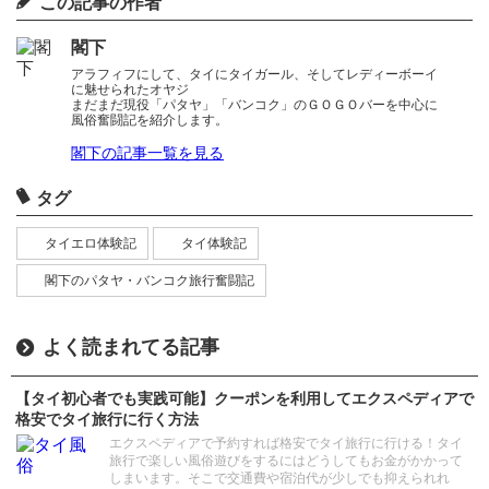
この記事の作者
閣下
アラフィフにして、タイにタイガール、そしてレディーボーイ
に魅せられたオヤジ
まだまだ現役「パタヤ」「バンコク」のＧＯＧＯバーを中心に
風俗奮闘記を紹介します。
閣下の記事一覧を見る
タグ
タイエロ体験記
タイ体験記
閣下のパタヤ・バンコク旅行奮闘記
よく読まれてる記事
【タイ初心者でも実践可能】クーポンを利用してエクスペディアで
格安でタイ旅行に行く方法
エクスペディアで予約すれば格安でタイ旅行に行ける！タイ
旅行で楽しい風俗遊びをするにはどうしてもお金がかかって
しまいます。そこで交通費や宿泊代が少しでも抑えられれ