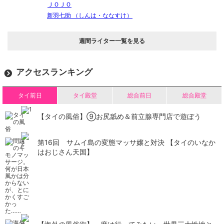
ＪＯＪＯ
新羽七助 （しんは・ななすけ）
週間ライター一覧を見る
アクセスランキング
タイ前日
タイ殿堂
総合前日
総合殿堂
【タイの風俗】​⑨お尻舐め＆前立腺専門店で遊ぼう
第16回 サムイ島の変態マッサ嬢と対決 【タイのいなか
はおじさん天国】