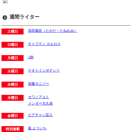
週間ライター
高田胤臣（たかだ・たねおみ）
土曜日
キャプテン カルロス
日曜日
J助
月曜日
ナオトインポテンツ
火曜日
加藤タニゾー
水曜日
カワノアユミ
木曜日
メンダー大久保
ビアチャン芸人
金曜日
嵐 よういち
特別連載