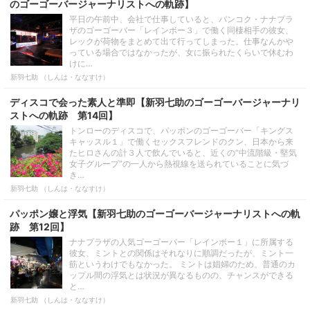
のゴーゴーバージャーナリストへの軌跡】
平日の午前中、会社で仕事していると、バンコク・ナナプラ
ザのゴーゴーバー「レインボー３」で働く同棲相手の彼女、
レックが荷物をまとめて出て行ってしまった。仕事なんかや
っている場合ではなかったが、女に振られたくらいで休むわ
けに…
新羽七助 （しんは・ななすけ）
ディスコで会った素人と準即【新羽七助のゴーゴーバージャーナリ
ストへの軌跡 第14回】
トンローのディスコで、パッポンのゴーゴーバー「キングス
キャッスル１」で働くセックスフレンドのクン、日本から来
たヒロさんの計３人で飲んでいると、近くの“中流階級・堅気
女子グループ”の一人から熱視線を送られていることに気づ
き…
新羽七助 （しんは・ななすけ）
パッポン嬢と浮気【新羽七助のゴーゴーバージャーナリストへの軌
跡 第12回】
ナナプラザの人気ゴーゴーバー「レインボー１」に所属する
彼女、ミントとの関係はそれなりに順調だったが、ミント一
筋というわけでもなかった。 ミントは娼婦のため、普通のカ
ップル間の浮気とは状況が異なるものの、チャンスができる
と…
新羽七助 （しんは・ななすけ）