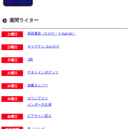
週間ライター
高田胤臣（たかだ・たねおみ）
土曜日
キャプテン カルロス
日曜日
J助
月曜日
ナオトインポテンツ
火曜日
加藤タニゾー
水曜日
カワノアユミ
木曜日
メンダー大久保
ビアチャン芸人
金曜日
嵐 よういち