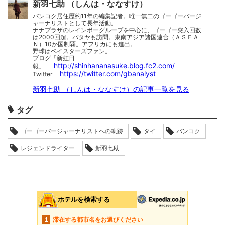
新羽七助 （しんは・ななすけ）
バンコク居住歴約11年の編集記者。唯一無二のゴーゴーバージ
ャーナリストとして長年活動。
ナナプラザのレインボーグループを中心に、ゴーゴー突入回数
は2000回超。パタヤも訪問。東南アジア諸国連合（ＡＳＥＡ
Ｎ）10か国制覇。アフリカにも進出。
野球はベイスターズファン。
ブログ「新虹日
http://shinhananasuke.blog.fc2.com/
報」
https://twitter.com/gbanalyst
Twitter
新羽七助 （しんは・ななすけ）の記事一覧を見る
タグ
ゴーゴーバージャーナリストへの軌跡
タイ
バンコク
レジェンドライター
新羽七助