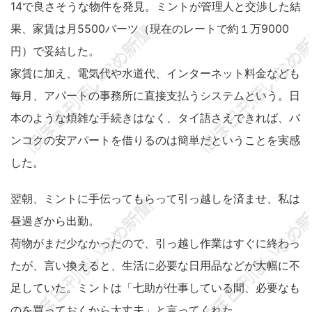
14で良さそうな物件を発見。ミントが管理人と交渉した結
果、家賃は月5500バーツ（現在のレートで約１万9000
円）で妥結した。
家賃に加え、電気代や水道代、インターネット料金なども
毎月、アパートの事務所に直接支払うシステムという。日
本のような煩雑な手続きはなく、タイ語さえできれば、バ
ンコクの安アパートを借りるのは簡単だということを実感
した。
翌朝、ミントに手伝ってもらって引っ越しを済ませ、私は
昼過ぎから出勤。
荷物がまだ少なかったので、引っ越し作業はすぐに終わっ
たが、言い換えると、生活に必要な日用品などが大幅に不
足していた。ミントは「七助が仕事している間、必要なも
のを買っておくから大丈夫」と言ってくれた。