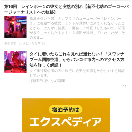
第16回 レインボー１の彼女と突然の別れ【新羽七助のゴーゴーバ
ージャーナリストへの軌跡】
風邪を引いた際、ナナプラザのゴーゴーバー「レインボー
１」に在籍する彼女、ミントが見舞いに来てくれなかったこ
とから、けんかに発展。一度会って仲直りしたものの、関係
がぎくしゃくしたまま１～２週間が経過していた。だが、そ
のまま…
新羽七助 （しんは・ななすけ）
タイに着いたらこれを見れば迷わない！「スワンナ
プーム国際空港」からバンコク市内へのアクセス方
法を詳しく解説！
タイ旅行初心者の方に旅行に必要な知識を分かりやすく解説
しています。
ほぼ月刊ほいなめ新聞
PR