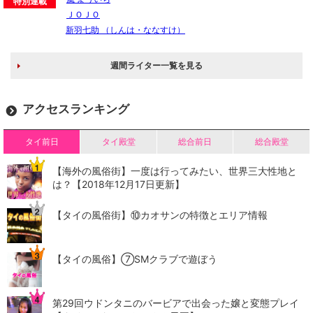
特別連載
ＪＯＪＯ
新羽七助 （しんは・ななすけ）
週間ライター一覧を見る
アクセスランキング
タイ前日
タイ殿堂
総合前日
総合殿堂
【海外の風俗街】一度は行ってみたい、世界三大性地と
は？【2018年12月17日更新】
【タイの風俗街】​⑩カオサンの特徴とエリア情報
【タイの風俗】​⑦SMクラブで遊ぼう
第29回ウドンタニのバービアで出会った嬢と変態プレイ