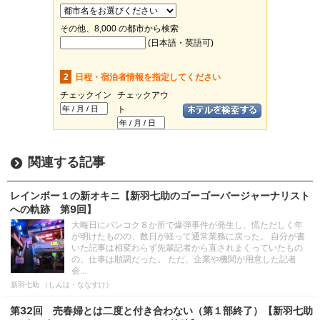
関連する記事
レインボー１の新オキニ【新羽七助のゴーゴーバージャーナリスト
への軌跡 第9回】
大晦日にバンコク８か所で爆弾事件が発生し、慌ただしく年
が明けたものの、数日が経って通常業務に戻った。 自分が書
いた記事は相変わらず先輩記者から直されまくっていたもの
の、仕事は順調だった。 ただ、企業や機関が用意した記者
会…
新羽七助 （しんは・ななすけ）
第32回 売春婦とは二度と付き合わない（第１部終了）【新羽七助