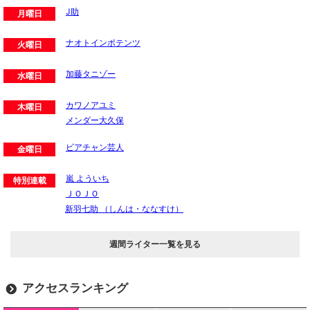
J助
月曜日
ナオトインポテンツ
火曜日
加藤タニゾー
水曜日
カワノアユミ
木曜日
メンダー大久保
ビアチャン芸人
金曜日
嵐 よういち
特別連載
ＪＯＪＯ
新羽七助 （しんは・ななすけ）
週間ライター一覧を見る
アクセスランキング