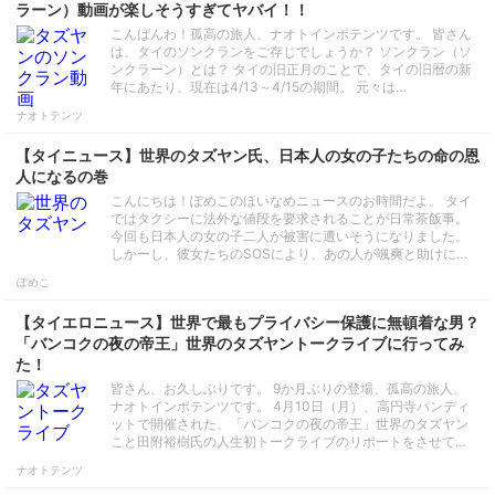
ラーン）動画が楽しそうすぎてヤバイ！！
こんばんわ！孤高の旅人、ナオトインポテンツです。 皆さん
は、タイのソンクランをご存じでしょうか？ ソンクラン（ソ
ンクラーン）とは？ タイの旧正月のことで、タイの旧暦の新
年にあたり、現在は4/13～4/15の期間。 元々は…
ナオトテンツ
【タイニュース】世界のタズヤン氏、日本人の女の子たちの命の恩
人になるの巻
こんにちは！ぽめこのほいなめニュースのお時間だよ。 タイ
ではタクシーに法外な値段を要求されることが日常茶飯事。
今回も日本人の女の子二人が被害に遭いそうになりました。
しかーし、彼女たちのSOSにより、あの人が颯爽と助けに…
ぽめこ
【タイエロニュース】世界で最もプライバシー保護に無頓着な男？
「バンコクの夜の帝王」世界のタズヤントークライブに行ってみ
た！
皆さん、お久しぶりです。 9か月ぶりの登場、孤高の旅人、
ナオトインポテンツです。 4月10日（月）、高円寺パンディ
ットで開催された、「バンコクの夜の帝王」世界のタズヤン
こと田附裕樹氏の人生初トークライブのリポートをさせて…
ナオトテンツ