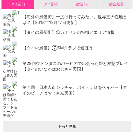
タイ前日
タイ殿堂
総合前日
総合殿堂
【海外の風俗街】一度は行ってみたい、世界三大性地と
は？【2018年12月17日更新】
【タイの風俗街】​⑩カオサンの特徴とエリア情報
【タイの風俗】​⑦SMクラブで遊ぼう
第29回ウドンタニのバービアで出会った嬢と変態プレイ
【タイのいなかはおじさん天国】
第４回 日本人街シラチャ、バイトＪＤをペイバー【タ
イのビーチはおじさん天国】
もっと見る