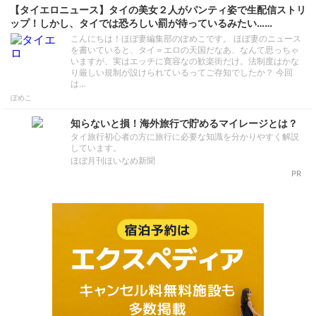
【タイエロニュース】タイの美女２人がパンティ姿で生配信ストリ
ップ！しかし、タイでは恐ろしい罰が待っているみたい……
こんにちは！ほぼ妻編集部のぽめこです。 ほぼ妻のニュース
を書いていると、タイ＝エロの天国だなあ、なんて思っちゃ
いますが、実はエッチに寛容なの歓楽街だけ。法制度はかな
り厳しい規制が設けられているってご存知でしたか？ 今回
は…
ぽめこ
知らないと損！海外旅行で貯めるマイレージとは？
タイ旅行初心者の方に旅行に必要な知識を分かりやすく解説
しています。
ほぼ月刊ほいなめ新聞
PR