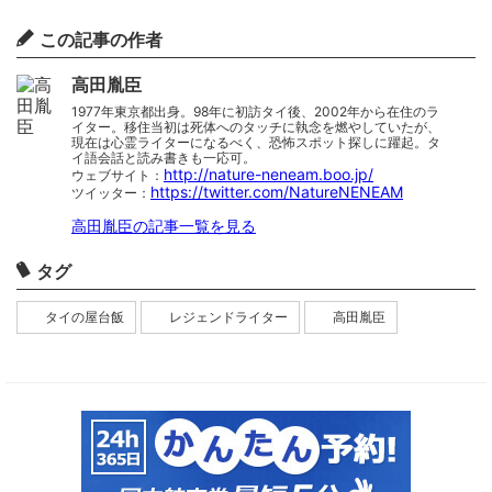
この記事の作者
高田胤臣
1977年東京都出身。98年に初訪タイ後、2002年から在住のラ
イター。移住当初は死体へのタッチに執念を燃やしていたが、
現在は心霊ライターになるべく、恐怖スポット探しに躍起。タ
イ語会話と読み書きも一応可。
http://nature-neneam.boo.jp/
ウェブサイト：
https://twitter.com/NatureNENEAM
ツイッター：
高田胤臣の記事一覧を見る
タグ
タイの屋台飯
レジェンドライター
高田胤臣