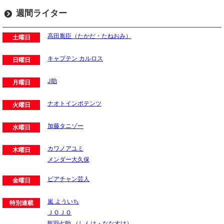
週間ライター
高田胤臣（たかだ・たねおみ）
土曜日
キャプテン カルロス
日曜日
J助
月曜日
ナオトインポテンツ
火曜日
加藤タニゾー
水曜日
カワノアユミ
木曜日
メンダー大久保
ビアチャン芸人
金曜日
嵐 よういち
特別連載
ＪＯＪＯ
新羽七助 （しんは・ななすけ）