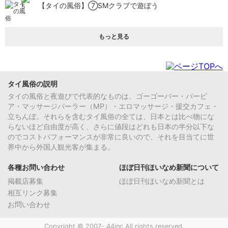
【タイの風俗】​⑦SMクラブで遊ぼう
もっと見る
タイ風俗の説明
タイの風俗と夜遊びで代表的なものは、ゴーゴーバー・バービ
ア・マッサージパーラー（MP）・エロマッサージ・援交カフェ・
立ちんぼ。それらを含むタイ風俗の全ては、日本とは比べ物にな
らないほど自由度が高く、さらに値段はどれも日本の半分以下な
のでコストパフォーマンスが非常に良いので、それを目当てに世
界中から外国人観光客が集まる。
各種お問い合わせ
ほぼ日刊ほいなめ新聞について
掲載店募集
ほぼ日刊ほいなめ新聞とは
相互リンク募集
お問い合わせ
Copyright © 2007- 44inc All rights reserved.