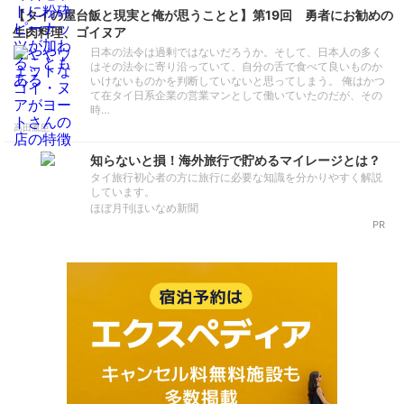
【タイの屋台飯と現実と俺が思うことと】第19回 勇者にお勧めの
生肉料理、ゴイヌア
日本の法令は過剰ではないだろうか。そして、日本人の多く
はその法令に寄り沿っていて、自分の舌で食べて良いものか
いけないものかを判断していないと思ってしまう。 俺はかつ
て在タイ日系企業の営業マンとして働いていたのだが、その
時…
高田胤臣
知らないと損！海外旅行で貯めるマイレージとは？
タイ旅行初心者の方に旅行に必要な知識を分かりやすく解説
しています。
ほぼ月刊ほいなめ新聞
PR