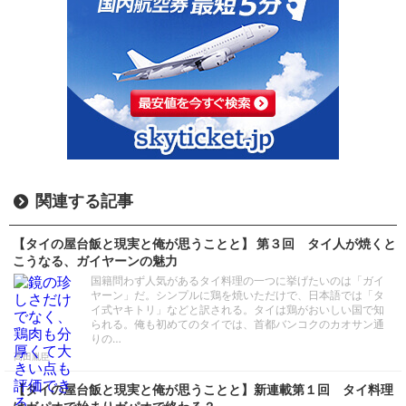
関連する記事
【タイの屋台飯と現実と俺が思うことと】 第３回 タイ人が焼くと
こうなる、ガイヤーンの魅力
国籍問わず人気があるタイ料理の一つに挙げたいのは「ガイ
ヤーン」だ。シンプルに鶏を焼いただけで、日本語では「タ
イ式ヤキトリ」などと訳される。タイは鶏がおいしい国で知
られる。俺も初めてのタイでは、首都バンコクのカオサン通
りの…
高田胤臣
【タイの屋台飯と現実と俺が思うことと】新連載第１回 タイ料理