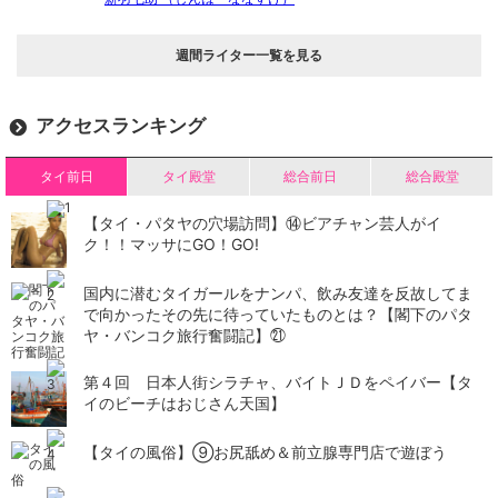
週間ライター一覧を見る
アクセスランキング
タイ前日
タイ殿堂
総合前日
総合殿堂
【タイ・パタヤの穴場訪問】⑭ビアチャン芸人がイ
ク！！マッサにGO！GO!
国内に潜むタイガールをナンパ、飲み友達を反故してま
で向かったその先に待っていたものとは？【閣下のパタ
ヤ・バンコク旅行奮闘記】㉑
第４回 日本人街シラチャ、バイトＪＤをペイバー【タ
イのビーチはおじさん天国】
【タイの風俗】​⑨お尻舐め＆前立腺専門店で遊ぼう