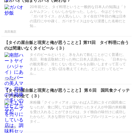
はガパオで始まりガパオで終わる？
20年前だと、タイ料理というと一般的な日本人の知識は「ト
ムヤムクン」くらいしかなかった。しかし、今はどうやら
「ガパオライス」が人気らしい。タイ在住17年目の俺は日本
の流行にやや疎く、ガパオライスはかなり浸透した名称だと
知…
高田胤臣
【タイの屋台飯と現実と俺が思うことと】第11回 タイ料理に合う
のは間違いなくタイビール（３）
タイのビールというと、氷を入れて飲むことがごく普通だ。
先日、和食店取材に行った時に日本人店員から、 「日本から
の観光客が、冷たくない生ビールをお願いしますって言って
きました」 と笑い話を教えてくれた。どこに行ってもビー
ル…
高田胤臣
【タイの屋台飯と現実と俺が思うことと】 第６回 国民食クイッテ
ィアオの全て（３）
米粉麺「クイッティアオ」はいわば人工的にタイの国民食に
なったが、食に関しては保守的だったタイ人が中国の米粉麺
を受け入れることができたのは、タイ独自の味付けに成功し
たからだ。大きな部分ではやはりスープのバリエーションが
タイ…
高田胤臣