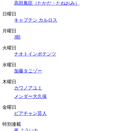
高田胤臣（たかだ・たねおみ）
日曜日
キャプテン カルロス
月曜日
J助
火曜日
ナオトインポテンツ
水曜日
加藤タニゾー
木曜日
カワノアユミ
メンダー大久保
金曜日
ビアチャン芸人
特別連載
嵐 よういち