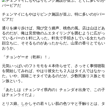
チェンマイにもやはりピンク施設が並ぶ。特に多いのがバー
ビアだ
通りを練り歩けば、飛び交う嬌声、桃色の風。店は山ほどあ
るのだが、俺は見世物のムエタイリングを囲むように広がっ
ているバーの１軒に入った。軒先で手招きしている女たちの
顔立ちに、そそるものがあったからだ。山里の香りとでもい
おうか。
「チョンゲーオ（乾杯）！」
元気いっぱいのフトモモを４本侍らせて、さっそく事情聴取
を開始してみれば、やはり彼女たち２人はタイ人ではなかっ
た。いや、国籍こそタイであるのだが、少数民族リス族とモ
ン族という。
「あたしは（チェンマイ県内の）チェンダオ出身で、この子
はチェンライだよ」
とリス娘。しかしその若々しい肌の色ツヤと手触りとは、タ