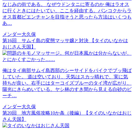
なじみの街である。 なぜウドンタニに寄るのか 俺はラオス
に行くときにはたいてい、ここを経由する。バンコクからラ
オス首都ビエンチャンを目指そうと思ったら方法はいくつも
あ…
メンダー大久保
第16回 サムイ島の変態マッサ嬢と対決 【タイのいなかは
おじさん天国】
俺はタイ南部サムイ島西部のシーサイドをバイクでブッ飛ば
していた。 道は空いており、天気はスカッ晴れで、実に気
持ちが良い。右手にはターコイズブルーのタイ湾が広がり、
陽光にきらめいている。ヤシ林のすき間から見える白砂のビ
ーチ…
メンダー大久保
第20回 地方風俗攻略10か条（後編）【タイのいなかはおじ
さん天国】