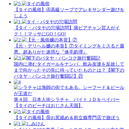
【タイの風俗】​④高級ソープでアレキサンダー遊びを
しよう
【タイ・パタヤの穴場訪問】⑭ビアチャン芸人がイ
ク！！マッサにGO！GO!
【元・デリヘル嬢の本音】⑦タイミングをミスると最
悪。超ありがた迷惑な『体毛処理』
国内に潜むタイガールをナンパ、飲み友達を反故して
まで向かったその先に待っていたものとは？【閣下の
パタヤ・バンコク旅行奮闘記】㉑
第４回 日本人街シラチャ、バイトＪＤをペイバー
【タイのビーチはおじさん天国】
【タイの風俗】​⑨お尻舐め＆前立腺専門店で遊ぼう