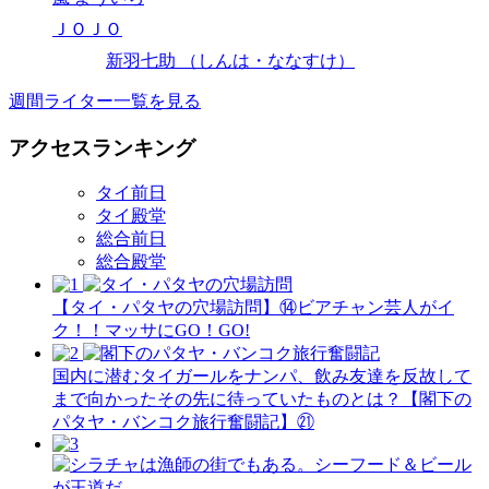
ＪＯＪＯ
新羽七助 （しんは・ななすけ）
週間ライター一覧を見る
アクセスランキング
タイ前日
タイ殿堂
総合前日
総合殿堂
【タイ・パタヤの穴場訪問】⑭ビアチャン芸人がイ
ク！！マッサにGO！GO!
国内に潜むタイガールをナンパ、飲み友達を反故して
まで向かったその先に待っていたものとは？【閣下の
パタヤ・バンコク旅行奮闘記】㉑