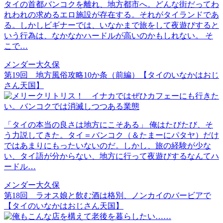
タイの首都バンコクを離れ、地方都市へ。どんな街だってわ
れわれの求めるエロ施設が存在する。それがタイランドであ
る。しかしビギナーでは、いなかまで旅をして夜遊びすると
いう行為は、なかなかハードルが高いのかもしれない。 そ
こで…
メンダー大久保
第19回 地方風俗攻略10か条（前編）【タイのいなかはおじ
さん天国】
「タイの本当の良さは地方にこそある」 俺はたびたび、そ
う力説してきた。タイ＝バンコク（＆たまーにパタヤ）だけ
ではあまりにもったいないのだ。しかし、旅の経験が少な
い、タイ語が分からない、地方に行って夜遊びするなんてハ
ードル…
メンダー大久保
第18回 ラオス娘と飲む酒は格別、ノンカイのバービアで
【タイのいなかはおじさん天国】