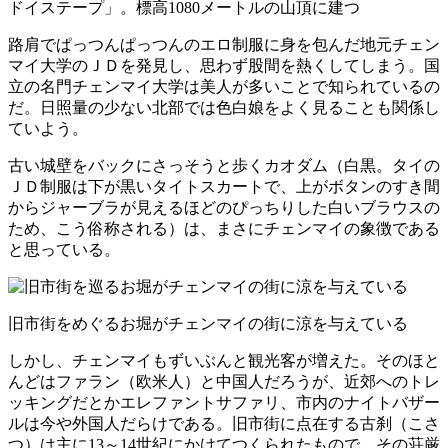
ドイステープ」。標高1080メートルの山頂に建つ
路肩でぱっつんぱっつんのエロ制服に身を包んだ地元チェン
マイ大学のＪＤを発見し、思わず股間を熱くしてしまう。国
立の名門チェンマイ大学は美人が多いことで知られているの
だ。日照量の少ない北部では色白娘をよく見ることも関係し
ていよう。
古い城壁をバックにさっそうと歩くカオダム（白黒。タイの
ＪＤ制服は下が黒いタイトスカートで、上がボタンのすき間
からジャーブラが見えるほどのぴっちりした白いブラウスの
ため、こう俗称される）は、まさにチェンマイの象徴である
と思っている。
旧市街をめぐるお堀がチェンマイの街に涼を与えている
しかし、チェンマイもずいぶんと観光客が増えた。そのほと
んどはファラン（欧米人）と中国人だろうが、近郊へのトレ
ッキングだとかエレファントサファリ、市内のナイトバザー
ルは今や外国人だらけである。旧市街に点在する古刹（こさ
つ）は主に13～14世紀にかけてつくられたもので、その荘厳