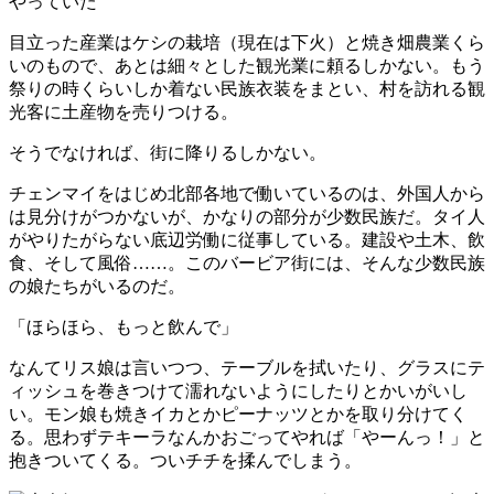
やっていた
目立った産業はケシの栽培（現在は下火）と焼き畑農業くら
いのもので、あとは細々とした観光業に頼るしかない。もう
祭りの時くらいしか着ない民族衣装をまとい、村を訪れる観
光客に土産物を売りつける。
そうでなければ、街に降りるしかない。
チェンマイをはじめ北部各地で働いているのは、外国人から
は見分けがつかないが、かなりの部分が少数民族だ。タイ人
がやりたがらない底辺労働に従事している。建設や土木、飲
食、そして風俗……。このバービア街には、そんな少数民族
の娘たちがいるのだ。
「ほらほら、もっと飲んで」
なんてリス娘は言いつつ、テーブルを拭いたり、グラスにテ
ィッシュを巻きつけて濡れないようにしたりとかいがいし
い。モン娘も焼きイカとかピーナッツとかを取り分けてく
る。思わずテキーラなんかおごってやれば「やーんっ！」と
抱きついてくる。ついチチを揉んでしまう。