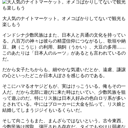
大人気のナイトマーケット。オメコばかりしてないで観光も
楽しもう
インドシナ少数民族はまた、日本人と共通の文化を持ってい
る。八百万の神々は彼らの精霊信仰につながるし、歌垣や納
豆、麹（こうじ）の利用、鵜飼（うかい）、大豆の多用……
このあたりは「日本人のルーツ」があるとも言われているの
だ。
だから女子たちからも、細やかな気遣いだとか、遠慮、謙譲
の心といったどこか日本人ぽさを感じるのである。
そこにハマるオヤジどもが、実はけっこういる。俺もその一
人だ。だから北部に遊びに来た時はたいてい、少数民族を狙
って遊ぶのだ。特にリス族は日本人好みの色白ロリ系が多い
とされている。中にはブローカーに大金を払って、リス娘と
結婚してしまうジジイもいるくらいだ。
そして向こうもまた、まんざらではないという。古今東西、
少数民族は搾取、弾圧される存在だ。タイでもやはり弱者な