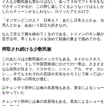
イ人も少数民族も変わりはない。会って３分でフトモモをな
でさすってやるが、この押し返してくるようなハリはもしか
したらティーンかもしれない。ロリッたアヒル口で、
「オジサンどこの人？ 日本人？ あたし日本人とかぁ、台
湾人とかぁ、ああいう顔立ち好きなの」
なんて甘えて腕を絡めてくるのである。トイメンのモン娘が
見守る中、早くもキッスを決めて前歯の裏まで舐めてやる。
搾取され続ける少数民族
このあたりは少数民族のメッカでもある。タイからラオス、
ミャンマー、そして中国雲南省にかけての一帯は、さまざま
な山岳民が住まう。リスやモン、シャン、アカ、ヤオ、カレ
ン……今でもそれぞれの言語や文化をかろうじて保ってはい
るが、各国への同化が進む。
チェンマイ郊外には傘の名産地もある。美女によるショーを