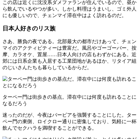
この店は近くに沈没系ダメファランが住んでいるので、昼か
ら飲んでいるやつが多い。しかし料理はうまいし、ゴミ外人
にも優しいので、チェンマイ滞在中はよく訪れるのだ。
日本人好きのリス族
さあ、勝負の夜である。北部最大の都市だけあって、チェン
マイのアクティビティーは豊富だ。風呂やゴーゴーバー、按
摩、カラオケ、置屋……日本人向けの店もわずかにある。近
郊には日系企業も入居する工業団地があるほか、リタイア組
のじいさんたちも暮らしているからだ。
ターペー門は街歩きの基点。滞在中には何度も訪れることに
なるだろう
迷ったのだが、今夜はバービアを強襲することにした。ター
ペー門の東側、ロイクロー通りに密集しており、気軽に一杯
飲んでセクハラを満喫することができる。