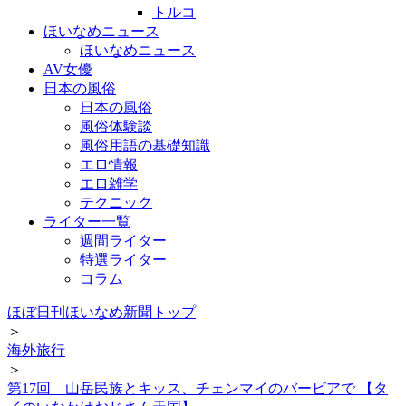
トルコ
ほいなめニュース
ほいなめニュース
AV女優
日本の風俗
日本の風俗
風俗体験談
風俗用語の基礎知識
エロ情報
エロ雑学
テクニック
ライター一覧
週間ライター
特選ライター
コラム
ほぼ日刊ほいなめ新聞トップ
＞
海外旅行
＞
第17回 山岳民族とキッス、チェンマイのバービアで 【タ