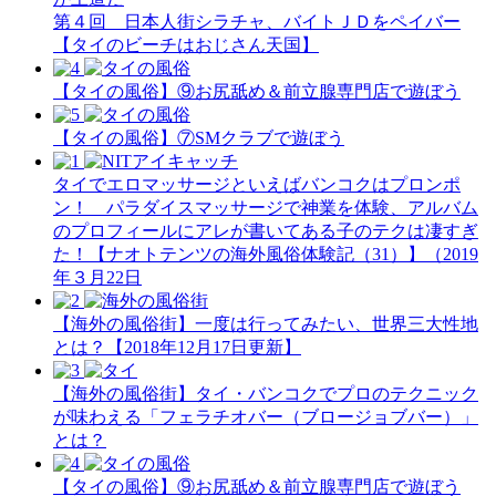
第４回 日本人街シラチャ、バイトＪＤをペイバー
【タイのビーチはおじさん天国】
【タイの風俗】​⑨お尻舐め＆前立腺専門店で遊ぼう
【タイの風俗】​⑦SMクラブで遊ぼう
タイでエロマッサージといえばバンコクはプロンポ
ン！ パラダイスマッサージで神業を体験、アルバム
のプロフィールにアレが書いてある子のテクは凄すぎ
た！【ナオトテンツの海外風俗体験記（31）】（2019
年３月22日
【海外の風俗街】一度は行ってみたい、世界三大性地
とは？【2018年12月17日更新】
【海外の風俗街】タイ・バンコクでプロのテクニック
が味わえる「フェラチオバー（ブロージョブバー）」
とは？
【タイの風俗】​⑨お尻舐め＆前立腺専門店で遊ぼう