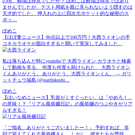
の頃、勉強は得意でしたか？ ぽめこは勉強は得意ではあり
ませんでしたが、テスト用紙を親に見られないよう隠すのは
天才的でした。 押入れの上に四次元ポケット的な秘密のス
ポッ…
ぽめこ
【ほぼ妻ニュース】90点以上で100万円！大西ライオンの手
コキカラオケが面白すぎると聞いて実況してみました。
私は落ち込んだ時にyoutubeで 大西ライオン カラオケと検索
して動画を見る。 何度も何度も助けられた。 大西ライオン
くんありがとう。 ありがとう。大西ライオンくん。 — ガリ
ットチュウ福島 (@garifukushi…
ぽめこ
【ほいなめニュース】乳首がくすぐったい、は「やめろ！」
の意味！？『リアル風俗嬢日記』の風俗嬢のつぶやきがリア
ルすぎる！
「ご指名、ありがとうございましたー！」 予約すれば、笑
顔で迎えてくれる風俗嬢さん。 しかし、彼女たちが普段、