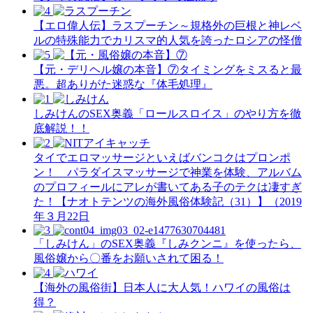
【エロ偉人伝】ラスプーチン～規格外の巨根と神レベ
ルの特殊能力でカリスマ的人気を誇ったロシアの怪僧
【元・デリヘル嬢の本音】⑦タイミングをミスると最
悪。超ありがた迷惑な『体毛処理』
しみけんのSEX奥義「ロールスロイス」のやり方を徹
底解説！！
タイでエロマッサージといえばバンコクはプロンポ
ン！ パラダイスマッサージで神業を体験、アルバム
のプロフィールにアレが書いてある子のテクは凄すぎ
た！【ナオトテンツの海外風俗体験記（31）】（2019
年３月22日
「しみけん」のSEX奥義『しみクンニ』を使ったら、
風俗嬢から〇番をお願いされて困る！
【海外の風俗街】日本人に大人気！ハワイの風俗は
得？