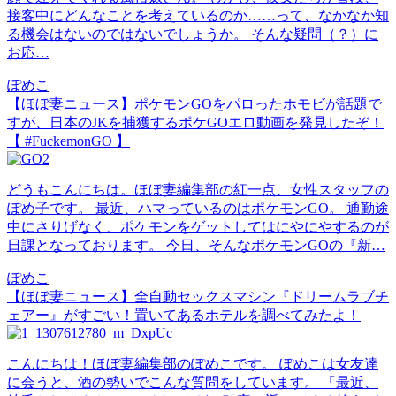
接客中にどんなことを考えているのか……って、なかなか知
る機会はないのではないでしょうか。 そんな疑問（？）に
お応…
ぽめこ
【ほぼ妻ニュース】ポケモンGOをパロったホモビが話題で
すが、日本のJKを捕獲するポケGOエロ動画を発見したぞ！
【 #FuckemonGO 】
どうもこんにちは。ほぼ妻編集部の紅一点、女性スタッフの
ぽめ子です。 最近、ハマっているのはポケモンGO。 通勤途
中にさりげなく、ポケモンをゲットしてはにやにやするのが
日課となっております。 今日、そんなポケモンGOの『新…
ぽめこ
【ほぼ妻ニュース】全自動セックスマシン『ドリームラブチ
ェアー』がすごい！置いてあるホテルを調べてみたよ！
こんにちは！ほぼ妻編集部のぽめこです。 ぽめこは女友達
に会うと、酒の勢いでこんな質問をしています。 「最近、