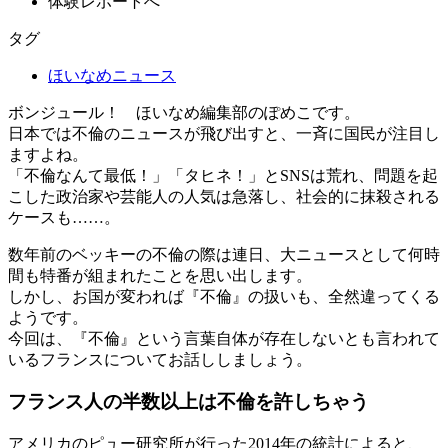
体験レポートへ
タグ
ほいなめニュース
ボンジュール！ ほいなめ編集部の
ぽめこ
です。
日本では不倫のニュースが飛び出すと、一斉に国民が注目し
ますよね。
「不倫なんて最低！」「タヒネ！」
とSNSは荒れ、問題を起
こした政治家や芸能人の人気は急落し、社会的に抹殺される
ケースも……。
数年前のベッキーの不倫の際は連日、大ニュースとして何時
間も特番が組まれたことを思い出します。
しかし、お国が変われば
『不倫』
の扱いも、全然違ってくる
ようです。
今回は、
『不倫』
という言葉自体が存在しない
とも言われて
いるフランスについてお話ししましょう。
フランス人の半数以上は不倫を許しちゃう
アメリカのピュー研究所が行った2014年の統計によると、