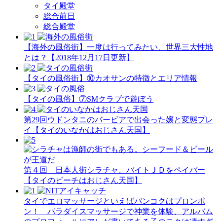
タイ殿堂
総合前日
総合殿堂
【海外の風俗街】一度は行ってみたい、世界三大性地
とは？【2018年12月17日更新】
【タイの風俗街】​⑩カオサンの特徴とエリア情報
【タイの風俗】​⑦SMクラブで遊ぼう
第29回ウドンタニのバービアで出会った嬢と変態プレ
イ【タイのいなかはおじさん天国】
第４回 日本人街シラチャ、バイトＪＤをペイバー
【タイのビーチはおじさん天国】
タイでエロマッサージといえばバンコクはプロンポ
ン！ パラダイスマッサージで神業を体験、アルバム