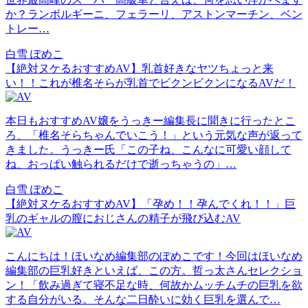
か？ランボルギーニ、フェラーリ、アストンマーチン、ベン
トレー…
白雪 ぽめこ
【絶対ヌケるおすすめAV】乳首好きなヤツちょっと来
い！！これが椎名そらが乳首でビクンビクンになるAVだ！
本日もおすすめAV嬢をうっきー編集長に聞きに行ったとこ
ろ、「椎名そらちゃんでいこう！」という元気な声が返って
きました。うっきー氏「この子ね、こんなに可愛い顔して
ね、おっぱい触られるだけで逝っちゃうの」…
白雪 ぽめこ
【絶対ヌケるおすすめAV】「孕め！！孕んでくれ！！」巨
乳のギャルの膣におじさんの精子が飛び込むAV
こんにちは！ほいなめ編集部のぽめこです！今回はほいなめ
編集部の巨乳好きといえば、この方。哲っ太さんセレクショ
ン！「飲み過ぎて寝不足な時、何故かムッチムチの巨乳を欲
する自分がいる。そんな二日酔いに効く巨乳を選んで…