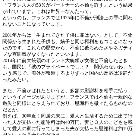
『フランス人の53％がパートナーの不倫を許す』
という結果
が出ています。これは世界一なんだって。
というのも、フランスでは1975年に
不倫が刑法上の罪に問わ
れない
ことになっています。
2001年からは「生まれてきた子供に罪はない」として、不倫
関係から生まれた子供も、嫡子と同じ権利をもつことになっ
たのです。これらの歴史から、不倫に後ろめたさやネガティ
ブな雰囲気がなくなったといいます。
2014年に前大統領のオランド大統領が女優と不倫したとき
も、国民は「彼のプライベートでしょ？ 関係わないわ」と
いう感じで、海外が報道するよりずっと国内の反応は冷静だ
ったみたい。
また、不倫がばれたというと、多額の慰謝料を相手に払う、
というイメージがありますが、フランスでは不倫も一般的な
過失と同様にとらえられており、
慰謝料も微々たるもの
なの
だとか。
例えば、30年近く同居の末に、愛人と生活するために出て行
った夫が支払った慰謝料は約40万円。妻と３人のこどもを残
して愛人の家に行ってしまった夫が支払った慰謝料は約19万
円といった具合なのだそう。