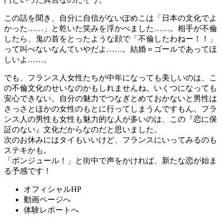
この話を聞き、自分に自信がないぽめこは
「日本の文化でよ
かった……」
と乾いた笑みを浮かべました……。相手が不倫
したら、鬼の首をとったような顔で
「不倫したわねー！！」
って叫べないなんていやだよ……。結婚＝ゴールであってほ
しいよ……。
でも、フランス人女性たちが中年になっても美しいのは、こ
の不倫文化のせいなのかもしれませんね。いくつになっても
安心できない。自分の魅力でつなぎとめておかないと男性は
さっさとほかの女性のもとに行ってしまうんですもん。フラ
ンス人の男性も女性も魅力的な人が多いのは、この『恋に保
証のない』文化だからなのだと思いました。
次のお休みにはタイもいいけど、フランスにいってみるのも
ステキかも。
「ボンジュール！」と街中で声をかければ、新たな恋が始ま
る予感です！
オフィシャルHP
動画ページへ
体験レポートへ