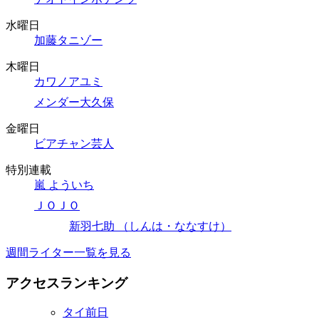
水曜日
加藤タニゾー
木曜日
カワノアユミ
メンダー大久保
金曜日
ビアチャン芸人
特別連載
嵐 よういち
ＪＯＪＯ
新羽七助 （しんは・ななすけ）
週間ライター一覧を見る
アクセスランキング
タイ前日