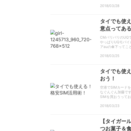
2018/03/28
タイでも使え
意点ってあ
CMバリバリのUQ
やっぱりUQモバイ
アauの傘下ってこ
2018/03/25
タイでも使え
おう！
空港でSIMカード
なぐんぐん加藤で
SIMを買おうって
2018/03/23
【タイガー
つお菓子＆