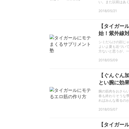
い。また以前はあ
2018/05/21
【タイガー
始！紫外線
シミだらけの顔じゃ
よいよ夏も近づい
方ないと思うが、
2018/05/09
【ぐんぐん
とい腕に効
腕の筋肉をおさら
春も終わりそうな
ればみんな着るの
2018/05/07
【タイガー