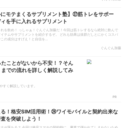
ルにモテまくるサプリメント塾】㉗筋トレをサポー
ディを手に入れるサプリメント
これを飲め！ っしゃぁ！ぐんぐん加藤だ！今回は筋トレするなら絶対に飲んで
アイテムやサプリメントを紹介するぞ。 どれも効果は抜群だしとにかくコスパ
でこの成分はすげえ！と自信を…
ぐんぐん加藤
ったことがないから不安！？そん
」までの流れを詳しく解説してみ
やすく解説しています。
PR
る！格安SIM活用術！㉔ワイモバイルと契約出来な
審査を突破しよう！
にナゼ落ちる？ 今回は格安スマホの契約時に、審査で弾かれてしまわないため