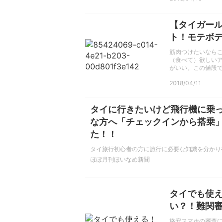
【タイガー
ト！モテボ
筋肉つけたいなら
（食べて）欲しい
がいい。この値段
2018/04/11
タイに行きたいけど飛行機に乗
な方へ「チェックインから搭乗
た！！
タイ旅行初心者の方に旅行に必要な知識を分かり
ほぼ月刊ほいなめ新聞
タイでも使え
い？！難関
格安スマホの審査