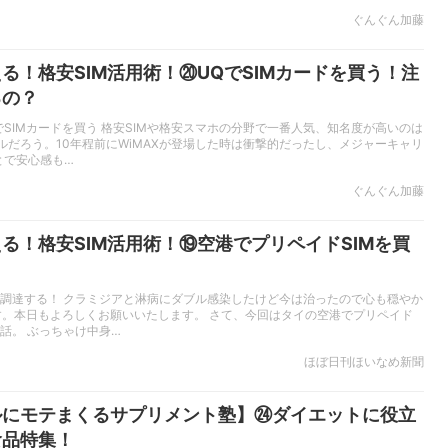
ぐんぐん加藤
る！格安SIM活用術！⑳UQでSIMカードを買う！注
るの？
でSIMカードを買う 格安SIMや格安スマホの分野で一番人気、知名度が高いのは
ルだろう。10年程前にWiMAXが登場した時は衝撃的だったし、メジャーキャリ
とで安心感も…
ぐんぐん加藤
る！格安SIM活用術！⑲空港でプリペイドSIMを買
を調達する！ クラミジアと淋病にダブル感染したけど今は治ったので心も穏やか
す。本日もよろしくお願いいたします。 さて、今回はタイの空港でプリペイド
お話。 ぶっちゃけ中身…
ほぼ日刊ほいなめ新聞
ルにモテまくるサプリメント塾】㉔ダイエットに役立
食品特集！