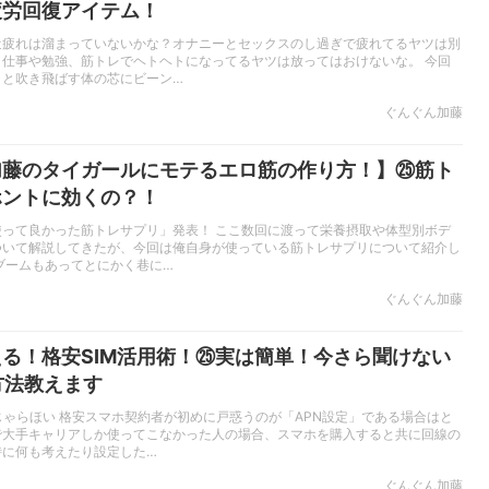
疲労回復アイテム！
近疲れは溜まっていないかな？オナニーとセックスのし過ぎで疲れてるヤツは別
、仕事や勉強、筋トレでヘトヘトになってるヤツは放ってはおけないな。 今回
ッと吹き飛ばす体の芯にビーン…
ぐんぐん加藤
加藤のタイガールにモテるエロ筋の作り方！】㉕筋ト
ホントに効くの？！
使って良かった筋トレサプリ」発表！ ここ数回に渡って栄養摂取や体型別ボデ
ついて解説してきたが、今回は俺自身が使っている筋トレサプリについて紹介し
ブームもあってとにかく巷に…
ぐんぐん加藤
る！格安SIM活用術！㉕実は簡単！今さら聞けない
方法教えます
じゃらほい 格安スマホ契約者が初めに戸惑うのが「APN設定」である場合はと
で大手キャリアしか使ってこなかった人の場合、スマホを購入すると共に回線の
特に何も考えたり設定した…
ぐんぐん加藤