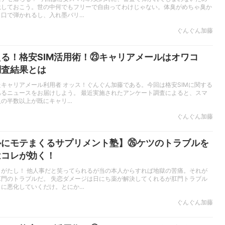
説しておこう。世の中何でもフリーで自由ってわけじゃない。体臭がめちゃ臭か
り口で弾かれるし、入れ墨バリ…
ぐんぐん加藤
る！格安SIM活用術！㉓キャリアメールはオワコ
調査結果とは
キャリアメール利用者 オッス！ぐんぐん加藤である。今回は格安SIMに関する
あるニュースをお届けしよう。 最近実施されたアンケート調査によると、スマ
人の半数以上が既にキャリ…
ぐんぐん加藤
ルにモテまくるサプリメント塾】㉖ケツのトラブルを
はコレが効く！
りがたし！ 他人事だと笑ってられるが当の本人からすれば地獄の苦痛。それが
肛門のトラブルだ。 失恋ダメージは日にち薬が解決してくれるが肛門トラブル
もに悪化していくだけ。とにか…
ぐんぐん加藤