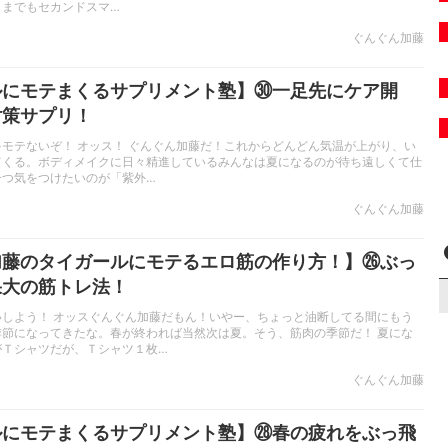
くまでもセカンドスマ…
ぐんぐん加藤
ルにモテまくるサプリメント塾】㉚一足先にケア開
対策サプリ！
モテないぞ！ オッス！ ぐんぐん加藤だ！これからどんどん気温が上がり、い
てくる。ボディメイクに日々精進しているみんなは夏になるのが待ち遠しくて仕
一つ気をつけたいのが「紫外…
ぐんぐん加藤
加藤のタイガールにモテるエロ筋の作り方！】㉖ぶっ
果大の筋トレ法！
いしよう！ オッスぐんぐん加藤だもん！いやー、ちょっと油断してる間にもう
季節になってきたな。春が終われば当然次は夏。そう、筋肉の季節だ！ 夏にな
がＴシャツだが、Ｔシャツ１枚…
ぐんぐん加藤
ルにモテまくるサプリメント塾】㉘春の疲れをぶっ飛