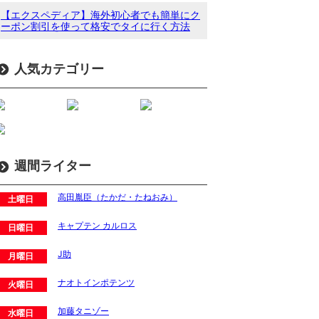
【エクスペディア】海外初心者でも簡単にク
ーポン割引を使って格安でタイに行く方法
人気カテゴリー
週間ライター
高田胤臣（たかだ・たねおみ）
土曜日
キャプテン カルロス
日曜日
J助
月曜日
ナオトインポテンツ
火曜日
加藤タニゾー
水曜日