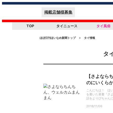
掲載店舗様募集
TOP
タイニュース
タイ風俗
ほぼ日刊ほいなめ新聞トップ
＞
タイ情報
タ
【さよなら
のにいくら
こんにちは！ ほ
を書いた著書『さよ
話をよりぴちゃん
2018/11/06