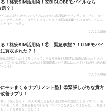
る！格安SIM活用術！㉒BIGLOBEモバイルなら
見放題？！
Eモバイルのお話！ オッス！もうみんなだいぶ格安SIMとその使い方。そしてタイ
のイメージがわいてきたんじゃないかな？ 前回はLINEモバイルがソフバンに
をしたけど、今回…
ぐんぐん加藤
る！格安SIM活用術！㉑ 緊急事態？！LINEモバイ
社に買収された？！
実質的に買収された！ 2月に入っていきなり格安SIM業界に激震が走った！ あの
なんとソフバンに買収されたのだ！業務提携という形にはなっているが持ち株の配
フバン51…
ぐんぐん加藤
ルにモテまくるサプリメント塾】㉕緊張しがちな貴方
ル改善サプリ！
本番」に強くなろう！ 大人の男たるもの人生は緊張の連続だと言っていい。会
ゼンがあったり、重要顧客との折衝をバンバンこなさなくてはならない。私生活
ッといい所を見せないことには…