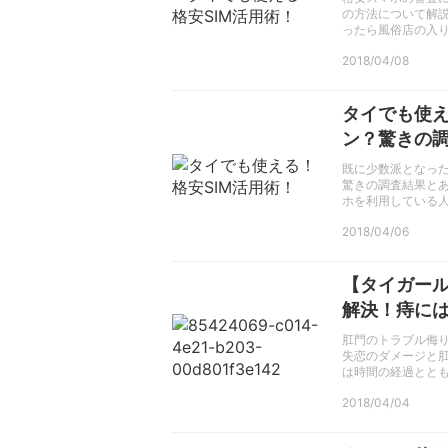
の方法について解
ったら風俗店の入
2018/04/08
タイでも使え
ン？驚きの
既に少数派となった
驚きの調査結果と
ホを利用している
2018/04/06
【タイガー
解決！痔に
肛門のトラブル侮
失恋のダメージと
は時間の経過とと
2018/04/04