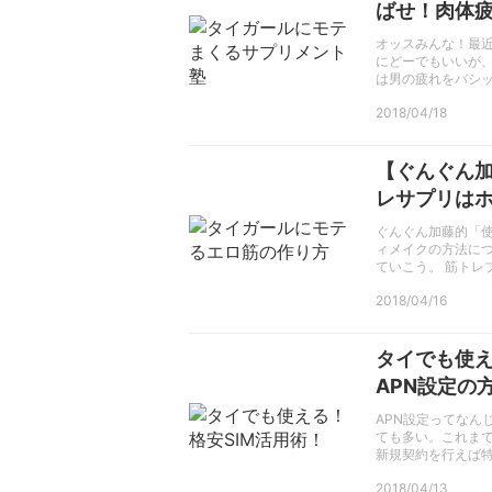
ばせ！肉体
オッスみんな！最
にどーでもいいが
は男の疲れをバシ
2018/04/18
【ぐんぐん
レサプリは
ぐんぐん加藤的「
ィメイクの方法に
ていこう。 筋トレ
2018/04/16
タイでも使え
APN設定の
APN設定ってなん
ても多い。これま
新規契約を行えば
2018/04/13