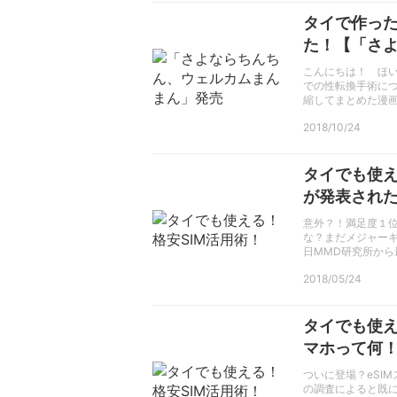
タイで作っ
た！【「さ
こんにちは！ ほ
での性転換手術に
縮してまとめた漫
2018/10/24
タイでも使え
が発表され
意外？！満足度１
な？まだメジャー
日MMD研究所から
2018/05/24
タイでも使え
マホって何
ついに登場？eSI
の調査によると既に