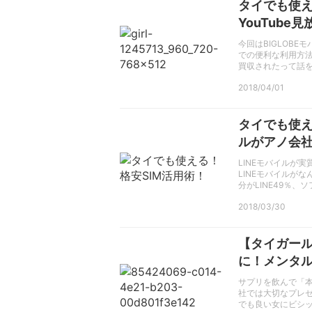
タイでも使え
YouTube
今回はBIGLOB
での便利な利用方法
買収されたって話
2018/04/01
タイでも使え
ルがアノ会
LINEモバイルが
LINEモバイルが
分がLINE49％、ソ
2018/03/30
【タイガー
に！メンタ
サプリを飲んで「
社では大切なプレ
でも良い女にビシ