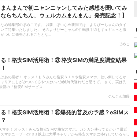
たまんまんで初ニャンニャンしてみた感想を聞いてみ
よならちんちん、ウェルカムまんまん」発売記念！】
いなめ編集部のぽめこです。 以前、ほいなめ新聞では、よりぴーちゃんのタイ
ついて特集いたしました。 そのよりぴーちゃんの性転換手術をギュギュっと濃
画がついに発売されることとな…
ぽめこ
る！格安SIM活用術！㉗ 格安SIMの満足度調査結果
た！
位はあの業者！ オッス！もうみんな格安ＳＩＭや格安スマホ、使い倒してるか
キャリアにしがみついてるやつはいい加減時代遅れだと思うぞ。 さて、実は先
最新の「格安SIMサービス…
ぐんぐん加藤
る！格安SIM活用術！㉖爆発的普及の予感？eSIMス
！？
Mスマホ！ オッス！みんな格安SIMや格安スマホ、ガンガン使ってるかい？最近
スマホユーザーの10％以上は大手キャリアから格安スマホに移行しているらし