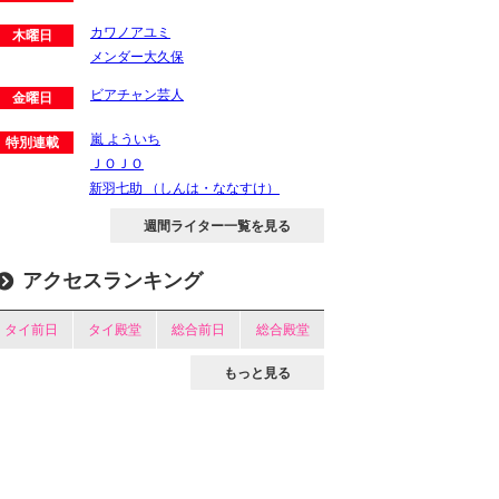
カワノアユミ
木曜日
メンダー大久保
ビアチャン芸人
金曜日
嵐 よういち
特別連載
ＪＯＪＯ
新羽七助 （しんは・ななすけ）
週間ライター一覧を見る
アクセスランキング
タイ前日
タイ殿堂
総合前日
総合殿堂
もっと見る