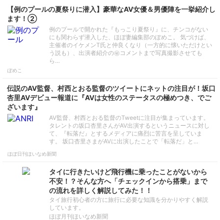
【例のプールの夏祭りに潜入】豪華なAV女優＆男優陣を一挙紹介し
ます！②
例のプールで開かれた『もっこり夏祭り』に、チンコがない
にも関わらず潜入した、ほぼ妻編集部のぽめこ。 気づけば、
主催者のイケメンT氏と仲良くなり（一方的に懐いただけとい
う説も）、出演者紹介の㊙コメントまで写真撮影させても
ら…
ぽめこ
伝説のAV監督、村西とおる監督のツイートにネットの注目が！坂口
杏里AVデビュー報道に『AVは女性のステータスの極めつき、でご
ざいます』
AV監督、村西とおる監督のTweetに注目が集まっています。
タレントの坂口杏里さんがAV出演するというニュースに対し
て、『転落だ』とするメディアに痛烈に苦言を呈していま
す。 坂口杏里さまがAVに出演したことで「転落だ」と…
ほぼ日刊ほいなめ新聞
タイに行きたいけど飛行機に乗ったことがないから
不安！？そんな方へ「チェックインから搭乗」まで
の流れを詳しく解説してみた！！
タイ旅行初心者の方に旅行に必要な知識を分かりやすく解説
しています。
ほぼ月刊ほいなめ新聞