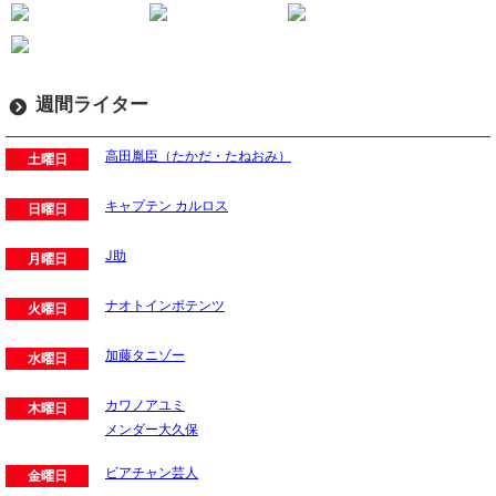
週間ライター
高田胤臣（たかだ・たねおみ）
土曜日
キャプテン カルロス
日曜日
J助
月曜日
ナオトインポテンツ
火曜日
加藤タニゾー
水曜日
カワノアユミ
木曜日
メンダー大久保
ビアチャン芸人
金曜日