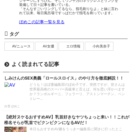
ジャージにすっぴん、そしてウン十万のネックレスとリングを
装備して日々記事を書いている。
「そんなすごいリングしてるなら、指毛剃りなよ」と妹に言わ
れて以来、毎日風呂場ですっぱだかで指毛を剃っています。
ぽめこの記事一覧を見る
タグ
AVニュース
AV女優
エロ情報
小向美奈子
よく読まれてる記事
しみけんのSEX奥義「ロールスロイス」のやり方を徹底解説！！
どうも！ほぼ妻編集部のぽめ子です。突然ですが、皆さんは
世界最高峰のスーパー高級車と言えば、何を思い浮かべます
か？ランボルギーニ、フェラーリ、アストンマーチン、ベン
トレー…
白雪 ぽめこ
【絶対ヌケるおすすめAV】乳首好きなヤツちょっと来い！！これが
椎名そらが乳首でビクンビクンになるAVだ！
本日もおすすめAV嬢をうっきー編集長に聞きに行ったとこ