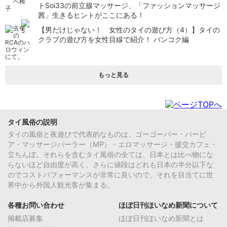
トSoi33の前立腺マッサージ、「ファッションマッサージ
茜」生きるヒントがここにある！
【男だけじゃない！ 女性のタイの遊び方（4）】タイの
クラブの遊び方を女性目線で紹介！ バンコク編
もっと見る
タイ風俗の説明
タイの風俗と夜遊びで代表的なものは、ゴーゴーバー・バービ
ア・マッサージパーラー（MP）・エロマッサージ・援交カフェ・
立ちんぼ。それらを含むタイ風俗の全ては、日本とは比べ物にな
らないほど自由度が高く、さらに値段はどれも日本の半分以下な
のでコストパフォーマンスが非常に良いので、それを目当てに世
界中から外国人観光客が集まる。
各種お問い合わせ
ほぼ日刊ほいなめ新聞について
掲載店募集
ほぼ日刊ほいなめ新聞とは