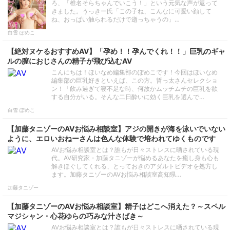
ろ、「椎名そらちゃんでいこう！」という元気な声が返って
きました。うっきー氏「この子ね、こんなに可愛い顔して
ね、おっぱい触られるだけで逝っちゃうの」…
白雪 ぽめこ
【絶対ヌケるおすすめAV】「孕め！！孕んでくれ！！」巨乳のギャ
ルの膣におじさんの精子が飛び込むAV
こんにちは！ほいなめ編集部のぽめこです！今回はほいなめ
編集部の巨乳好きといえば、この方。哲っ太さんセレクショ
ン！「飲み過ぎて寝不足な時、何故かムッチムチの巨乳を欲
する自分がいる。そんな二日酔いに効く巨乳を選んで…
白雪 ぽめこ
【加藤タニゾーのAVお悩み相談室】アジの開きが海を泳いでいない
ように、エロいおねーさんは色んな体験で培われてゆくものです
AVお悩み相談室とは？誰もが日々ストレスに晒されている現
代。AV研究家・加藤タニゾーが悩めるあなたを癒し身も心も
解きほぐしてくれる、とっておきのアダルトビデオを処方し
ます。加藤タニゾーのAVお悩み相談室高知県…
加藤タニゾー
【加藤タニゾーのAVお悩み相談室】精子はどこへ消えた？～スペル
マジシャン・心花ゆらの巧みな汁さばき～
AVお悩み相談室とは？誰もが日々ストレスに晒されている現