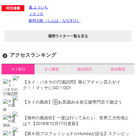
嵐 よういち
特別連載
ＪＯＪＯ
新羽七助 （しんは・ななすけ）
週間ライター一覧を見る
アクセスランキング
タイ前日
タイ殿堂
総合前日
総合殿堂
【タイ・パタヤの穴場訪問】⑭ビアチャン芸人がイ
ク！！マッサにGO！GO!
【タイの風俗】​⑨お尻舐め＆前立腺専門店で遊ぼう
【海外の風俗街】一度は行ってみたい、世界三大性地と
は？【2018年12月17日更新】
【第６回プロフェッショナルHondaが語る】スクンビッ