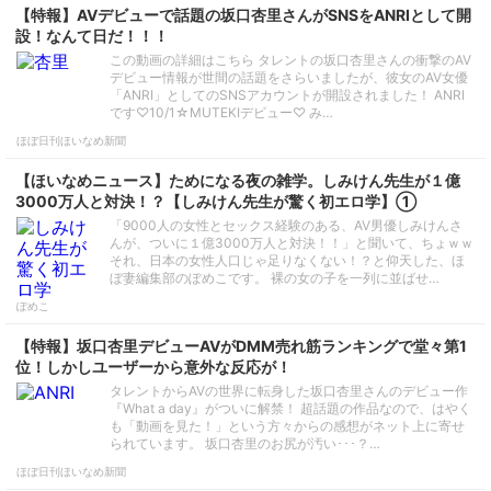
【特報】AVデビューで話題の坂口杏里さんがSNSをANRIとして開
設！なんて日だ！！！
この動画の詳細はこちら タレントの坂口杏里さんの衝撃のAV
デビュー情報が世間の話題をさらいましたが、彼女のAV女優
「ANRI」としてのSNSアカウントが開設されました！ ANRI
です♡10/1☆MUTEKIデビュー♡ み…
ほぼ日刊ほいなめ新聞
【ほいなめニュース】ためになる夜の雑学。しみけん先生が１億
3000万人と対決！？【しみけん先生が驚く初エロ学】①
「9000人の女性とセックス経験のある、AV男優しみけんさ
んが、ついに１億3000万人と対決！！」と聞いて、ちょｗｗ
それ、日本の女性人口じゃ足りなくない！？と仰天した、ほ
ぼ妻編集部のぽめこです。 裸の女の子を一列に並ばせ…
ぽめこ
【特報】坂口杏里デビューAVがDMM売れ筋ランキングで堂々第1
位！しかしユーザーから意外な反応が！
タレントからAVの世界に転身した坂口杏里さんのデビュー作
『What a day』がついに解禁！ 超話題の作品なので、はやく
も「動画を見た！」という方々からの感想がネット上に寄せ
られています。 坂口杏里のお尻が汚い･･･？…
ほぼ日刊ほいなめ新聞