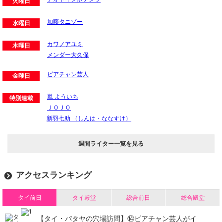
火曜日
加藤タニゾー
水曜日
カワノアユミ
木曜日
メンダー大久保
ビアチャン芸人
金曜日
嵐 よういち
特別連載
ＪＯＪＯ
新羽七助 （しんは・ななすけ）
週間ライター一覧を見る
アクセスランキング
タイ前日
タイ殿堂
総合前日
総合殿堂
【タイ・パタヤの穴場訪問】⑭ビアチャン芸人がイ