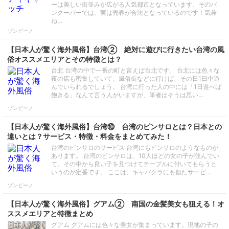
ーは美しい街並みが広がる人気都市となっています。そのバ
ンクーバーでは、実は売春が合法となっているのです！気兼
ね…
ゾンビーノ
【日本人が驚く海外風俗】台湾② 絶対に遊びに行きたい台湾の風
俗オススメエリアとその特徴とは？
台北 台湾の中で一番の町と言えば台北です。 台北には色々な
夜の店も密集していて、風俗街などに行けば、その日1日中遊
んでいられるでしょう。 台湾に行った人の中には「1日遊べば
飽きる」なんて言う人がいますが、筆者はそうは思い…
ゾンビーノ
【日本人が驚く海外風俗】台湾⑩ 台湾のピンサロとは？日本との
違いとは？サービス・特徴・料金をまとめてみた！
台湾のピンサロのサービス 台湾にもピンサロのようなものが
あります。 台湾のピンサロは、10人ほどの女の子が並んでい
て、その中から良い子を見つけてテーブルに付いてもらうと
いうのが定番です。 ここは、キャバクラにも似たサービ…
ゾンビーノ
【日本人が驚く海外風俗】グアム② 南国の金髪美女も狙える！オ
ススメエリアと特徴まとめ
グアム グアムには色々な美女が集まっています。現地の子の