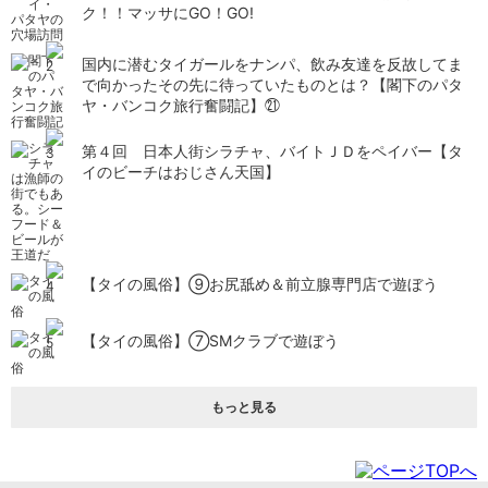
ク！！マッサにGO！GO!
国内に潜むタイガールをナンパ、飲み友達を反故してま
で向かったその先に待っていたものとは？【閣下のパタ
ヤ・バンコク旅行奮闘記】㉑
第４回 日本人街シラチャ、バイトＪＤをペイバー【タ
イのビーチはおじさん天国】
【タイの風俗】​⑨お尻舐め＆前立腺専門店で遊ぼう
【タイの風俗】​⑦SMクラブで遊ぼう
もっと見る