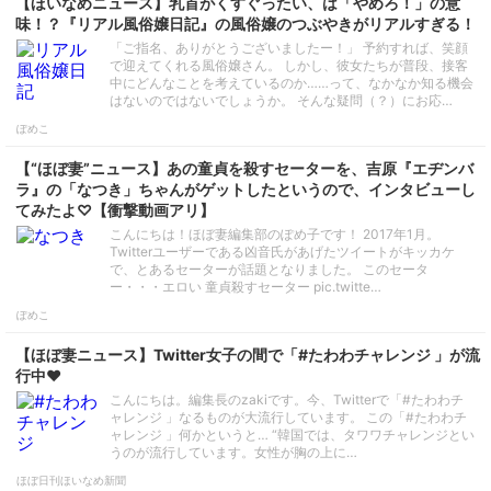
【ほいなめニュース】乳首がくすぐったい、は「やめろ！」の意
味！？『リアル風俗嬢日記』の風俗嬢のつぶやきがリアルすぎる！
「ご指名、ありがとうございましたー！」 予約すれば、笑顔
で迎えてくれる風俗嬢さん。 しかし、彼女たちが普段、接客
中にどんなことを考えているのか……って、なかなか知る機会
はないのではないでしょうか。 そんな疑問（？）にお応…
ぽめこ
【“ほぼ妻”ニュース】あの童貞を殺すセーターを、吉原『エヂンバ
ラ』の「なつき」ちゃんがゲットしたというので、インタビューし
てみたよ♡【衝撃動画アリ】
こんにちは！ほぼ妻編集部のぽめ子です！ 2017年1月。
Twitterユーザーである凶音氏があげたツイートがキッカケ
で、とあるセーターが話題となりました。 このセータ
ー・・・エロい 童貞殺すセーター pic.twitte…
ぽめこ
【ほぼ妻ニュース】Twitter女子の間で「#たわわチャレンジ 」が流
行中♥
こんにちは。編集長のzakiです。今、Twitterで「#たわわチ
ャレンジ 」なるものが大流行しています。 この「#たわわチ
ャレンジ 」何かというと… “韓国では、タワワチャレンジとい
うのが流行しています。女性が胸の上に…
ほぼ日刊ほいなめ新聞