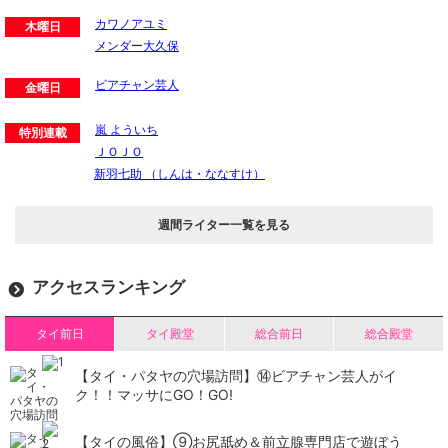
カワノアユミ
木曜日
メンダー大久保
ビアチャン芸人
金曜日
嵐 よういち
特別連載
ＪＯＪＯ
新羽七助 （しんは・ななすけ）
週間ライター一覧を見る
アクセスランキング
タイ前日
タイ殿堂
総合前日
総合殿堂
【タイ・パタヤの穴場訪問】⑭ビアチャン芸人がイ
ク！！マッサにGO！GO!
【タイの風俗】​⑨お尻舐め＆前立腺専門店で遊ぼう