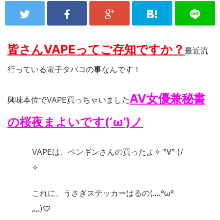
皆さんVAPEってご存知ですか？
最近流
行っている電子タバコの事なんです！
AV女優兼秘書
興味本位でVAPE買っちゃいました
の桜夜まよいです(‘ω’)ノ
VAPEは、ペンギンさんの買ったよ✧ °∀° )/
✧
これに、うさぎステッカーはるの(灬ºωº
灬)♡