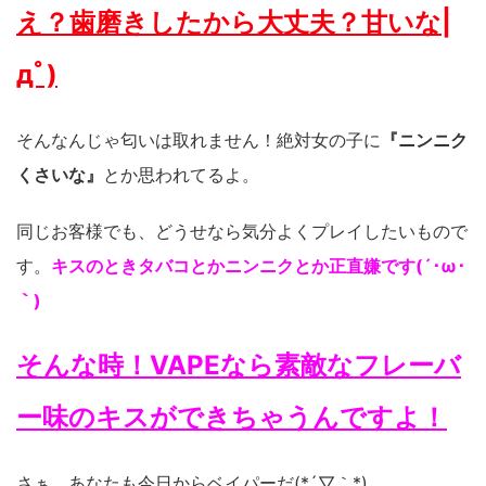
え？歯磨きしたから大丈夫？甘いな|
дﾟ)
そんなんじゃ匂いは取れません！絶対女の子に
『ニンニク
くさいな』
とか思われてるよ。
同じお客様でも、どうせなら気分よくプレイしたいもので
す。
キスのときタバコとかニンニクとか正直嫌です(´･ω･
｀)
そんな時！VAPEなら素敵なフレーバ
ー味のキスができちゃうんですよ！
さぁ、あなたも今日からベイパーだ(*´▽｀*)