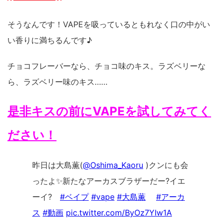
そうなんです！VAPEを吸っているともれなく口の中がい
い香りに満ちるんです♪
チョコフレーバーなら、チョコ味のキス。ラズベリーな
ら、ラズベリー味のキス……
是非キスの前にVAPEを試してみてく
ださい！
昨日は大島薫(
@Oshima_Kaoru
)クンにも会
ったよ✨新たなアーカスブラザーだー?イエ
ーイ?
#ベイプ
#vape
#大島薫
#アーカ
ス
#動画
pic.twitter.com/ByOz7YIw1A