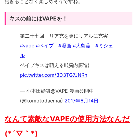
飽きることなく楽しめそうですね。
キスの前にはVAPEを！
第二十七回 リア充を更にリアルに充実
#vape
#ベイプ
#漫画
#大島薫
#ミシェ
ル
ベイプキスは萌える!!(脳内腐造)
pic.twitter.com/3D3TG7JNRh
— 小本田絵舞@VAPE 漫画公開中
(@komotodaemai)
2017年6月14日
なんて素敵なVAPEの使用方法なんだ
(*´▽｀*)