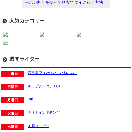
ーポン割引を使って格安でタイに行く方法
人気カテゴリー
週間ライター
高田胤臣（たかだ・たねおみ）
土曜日
キャプテン カルロス
日曜日
J助
月曜日
ナオトインポテンツ
火曜日
加藤タニゾー
水曜日