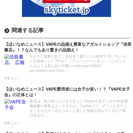
関連する記事
【ほいなめニュース】VAPEの品揃え豊富なアダルトショップ『信長
書店』！？なんでもあり驚きの品揃え！
まわりに影響されて、先日等々購入したVAPE♡ 甘いフレーバ
ーが美味しい✧ °∀° )/ ✧ 『アトパックペンギン』 ペンギンさ
んのような見た目が可愛いの♪#vape #VAPE
pic.twitter.com/7e3G…
桜夜 まよい
【ほいなめニュース】VAPE愛用者には女子が多い！？『VAPE女子
会』の正体とは！
最近は、朝５時くらいまでずっとTwitterを見ていますAV女優
兼秘書の桜夜まよいです(‘ω’)ノ Twitterって、ずーっと見てし
まいませんか？次から次へと新しい情報が流れてくるので毎
日見るの…
桜夜 まよい