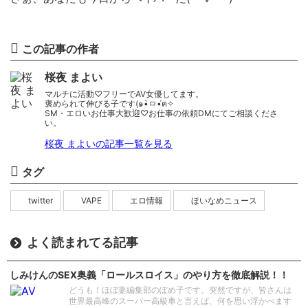
この記事の作者
桜夜 まよい
マルチに活動♡フリーでAV女優してます。
褒められて伸びる子です(๑•̀ㅁ•́ฅ✧
SM・エロいお仕事大歓迎♡お仕事の依頼DMにてご相談くださ
い。
桜夜 まよいの記事一覧を見る
タグ
twitter
VAPE
エロ情報
ほいなめニュース
よく読まれてる記事
しみけんのSEX奥義「ロールスロイス」のやり方を徹底解説！！
どうも！ほぼ妻編集部のぽめ子です。突然ですが、皆さんは
世界最高峰のスーパー高級車と言えば、何を思い浮かべます