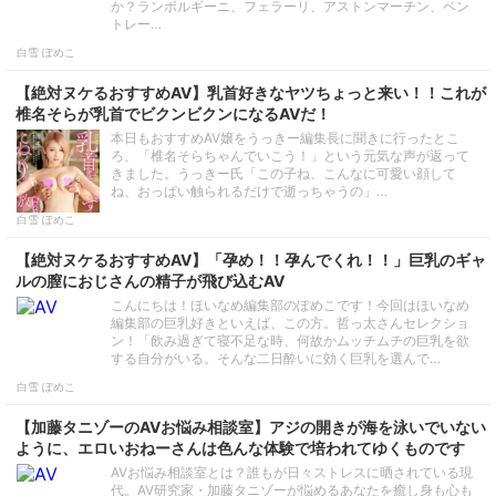
か？ランボルギーニ、フェラーリ、アストンマーチン、ベン
トレー…
白雪 ぽめこ
【絶対ヌケるおすすめAV】乳首好きなヤツちょっと来い！！これが
椎名そらが乳首でビクンビクンになるAVだ！
本日もおすすめAV嬢をうっきー編集長に聞きに行ったとこ
ろ、「椎名そらちゃんでいこう！」という元気な声が返って
きました。うっきー氏「この子ね、こんなに可愛い顔して
ね、おっぱい触られるだけで逝っちゃうの」…
白雪 ぽめこ
【絶対ヌケるおすすめAV】「孕め！！孕んでくれ！！」巨乳のギャ
ルの膣におじさんの精子が飛び込むAV
こんにちは！ほいなめ編集部のぽめこです！今回はほいなめ
編集部の巨乳好きといえば、この方。哲っ太さんセレクショ
ン！「飲み過ぎて寝不足な時、何故かムッチムチの巨乳を欲
する自分がいる。そんな二日酔いに効く巨乳を選んで…
白雪 ぽめこ
【加藤タニゾーのAVお悩み相談室】アジの開きが海を泳いでいない
ように、エロいおねーさんは色んな体験で培われてゆくものです
AVお悩み相談室とは？誰もが日々ストレスに晒されている現
代。AV研究家・加藤タニゾーが悩めるあなたを癒し身も心も