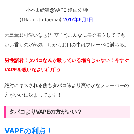
— 小本田絵舞@VAPE 漫画公開中
(@komotodaemai)
2017年6月1日
大島薫君可愛いなぁ(*´▽｀*)こんなにモクモクしてても
いい香りの水蒸気！しかもお口の中はフレーバに満ちる。
男性諸君！タバコなんか吸っている場合じゃない！今すぐ
VAPEを吸いなさい(ﾟДﾟ;)
絶対にキスされる側もタバコ味より爽やかなフレーバーの
方がいいに決まってます！
タバコよりVAPEの方がいい？
VAPEの利点！