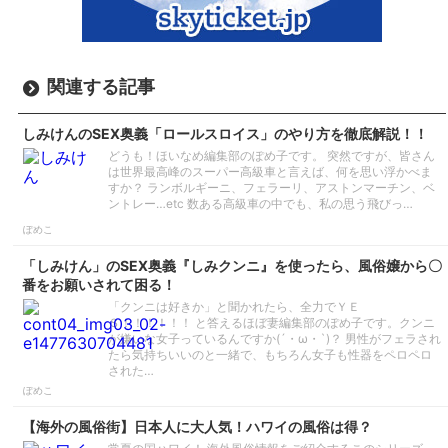
関連する記事
しみけんのSEX奥義「ロールスロイス」のやり方を徹底解説！！
どうも！ほいなめ編集部のぽめ子です。 突然ですが、皆さん
は世界最高峰のスーパー高級車と言えば、何を思い浮かべま
すか？ ランボルギーニ、フェラーリ、アストンマーチン、ベ
ントレー…etc 数ある高級車の中でも、私の思う飛びっ…
ぽめこ
「しみけん」のSEX奥義『しみクンニ』を使ったら、風俗嬢から〇
番をお願いされて困る！
「クンニは好きか」と聞かれたら、全力でＹＥ
Ｓ！！！！！！ と答えるほぼ妻編集部のぽめ子です。クンニ
が嫌いな女子っているんですか(´・ω・`)？ 男性がフェラされ
たら気持ちいいのと一緒で、もちろん女子も性器をペロペロ
された…
ぽめこ
【海外の風俗街】日本人に大人気！ハワイの風俗は得？