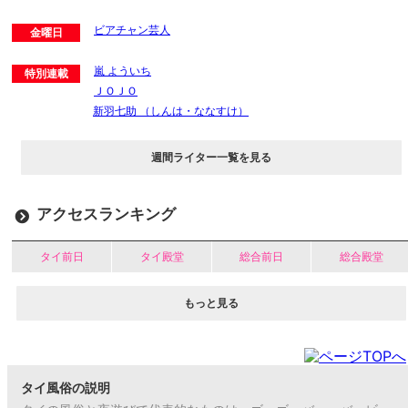
ビアチャン芸人
金曜日
嵐 よういち
特別連載
ＪＯＪＯ
新羽七助 （しんは・ななすけ）
週間ライター一覧を見る
アクセスランキング
タイ前日
タイ殿堂
総合前日
総合殿堂
もっと見る
タイ風俗の説明