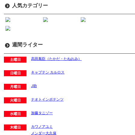
人気カテゴリー
週間ライター
高田胤臣（たかだ・たねおみ）
土曜日
キャプテン カルロス
日曜日
J助
月曜日
ナオトインポテンツ
火曜日
加藤タニゾー
水曜日
カワノアユミ
木曜日
メンダー大久保