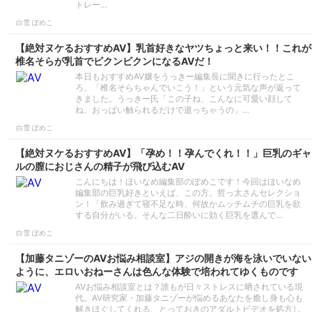
トレー…
白雪 ぽめこ
【絶対ヌケるおすすめAV】乳首好きなヤツちょっと来い！！これが
椎名そらが乳首でビクンビクンになるAVだ！
本日もおすすめAV嬢をうっきー編集長に聞きに行ったとこ
ろ、「椎名そらちゃんでいこう！」という元気な声が返って
きました。うっきー氏「この子ね、こんなに可愛い顔して
ね、おっぱい触られるだけで逝っちゃうの」…
白雪 ぽめこ
【絶対ヌケるおすすめAV】「孕め！！孕んでくれ！！」巨乳のギャ
ルの膣におじさんの精子が飛び込むAV
こんにちは！ほいなめ編集部のぽめこです！今回はほいなめ
編集部の巨乳好きといえば、この方。哲っ太さんセレクショ
ン！「飲み過ぎて寝不足な時、何故かムッチムチの巨乳を欲
する自分がいる。そんな二日酔いに効く巨乳を選んで…
白雪 ぽめこ
【加藤タニゾーのAVお悩み相談室】アジの開きが海を泳いでいない
ように、エロいおねーさんは色んな体験で培われてゆくものです
AVお悩み相談室とは？誰もが日々ストレスに晒されている現
代。AV研究家・加藤タニゾーが悩めるあなたを癒し身も心も
解きほぐしてくれる、とっておきのアダルトビデオを処方し