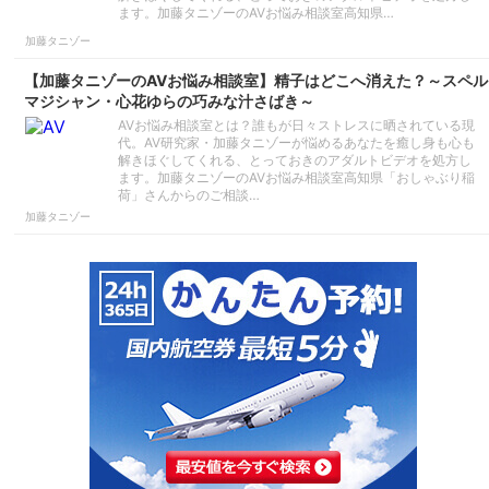
ます。加藤タニゾーのAVお悩み相談室高知県…
加藤タニゾー
【加藤タニゾーのAVお悩み相談室】精子はどこへ消えた？～スペル
マジシャン・心花ゆらの巧みな汁さばき～
AVお悩み相談室とは？誰もが日々ストレスに晒されている現
代。AV研究家・加藤タニゾーが悩めるあなたを癒し身も心も
解きほぐしてくれる、とっておきのアダルトビデオを処方し
ます。加藤タニゾーのAVお悩み相談室高知県「おしゃぶり稲
荷」さんからのご相談…
加藤タニゾー