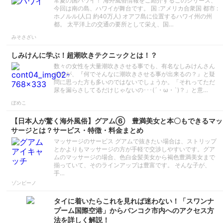
常夏の国ハワイ！ 海外風俗情報をご紹介するこのシリーズ、
今回は南の島、ハワイが舞台です。 国 :アメリカ合衆国 都市 :
ホノルル(人口 約40万人) オアフ島に位置するハワイ州の州
都。 太平洋上の交通の要所として栄え、国…
みそさざい
しみけんに学ぶ！超潮吹きテクニックとは！？
数々の女性を大量潮吹きさせる事でも、有名なしみけんさん
ですが、『何でそんなに潮吹きさせる事が出来るの？』と疑
問に思った方も多いのではないでしょうか。「それってただ
尿を漏らさしてるだけじゃないの･･･(´・ω・`)？」と意…
ぽめこ
【日本人が驚く海外風俗】グアム⑥ 豊満美女と本〇もできるマッ
サージとは？サービス・特徴・料金まとめ
マッサージのサービス グアムで抜きたい場合は、ストリップ
とかよりもマッサージの方が手軽で交渉しやすいです。グア
ムのマッサージの場合、色白金髪美女から褐色豊満美女まで
揃っていて、そのラインアップは豊富です。 そんな子が、
手…
ゾンビーノ
タイに着いたらこれを見れば迷わない！「スワンナ
プーム国際空港」からバンコク市内へのアクセス方
法を詳しく解説！