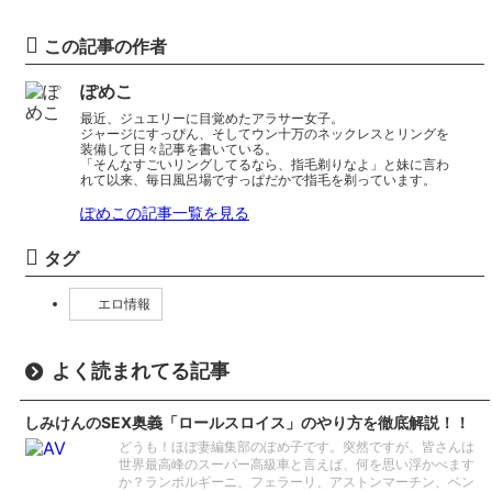
この記事の作者
ぽめこ
最近、ジュエリーに目覚めたアラサー女子。
ジャージにすっぴん、そしてウン十万のネックレスとリングを
装備して日々記事を書いている。
「そんなすごいリングしてるなら、指毛剃りなよ」と妹に言わ
れて以来、毎日風呂場ですっぱだかで指毛を剃っています。
ぽめこの記事一覧を見る
タグ
エロ情報
よく読まれてる記事
しみけんのSEX奥義「ロールスロイス」のやり方を徹底解説！！
どうも！ほぼ妻編集部のぽめ子です。突然ですが、皆さんは
世界最高峰のスーパー高級車と言えば、何を思い浮かべます
か？ランボルギーニ、フェラーリ、アストンマーチン、ベン