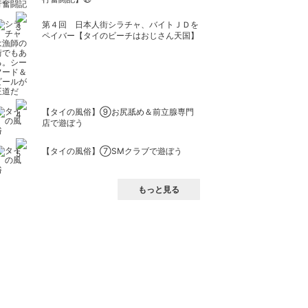
第４回 日本人街シラチャ、バイトＪＤを
ペイバー【タイのビーチはおじさん天国】
【タイの風俗】​⑨お尻舐め＆前立腺専門
店で遊ぼう
【タイの風俗】​⑦SMクラブで遊ぼう
もっと見る