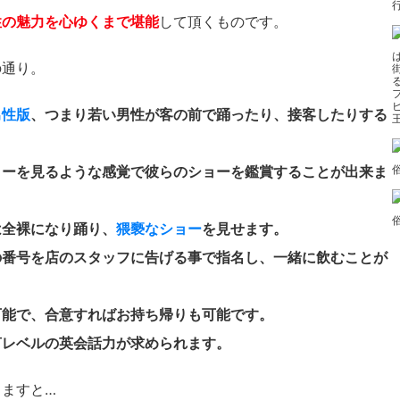
性の魅力を心ゆくまで堪能
して頂くものです。
の通り。
男性版
、つまり若い男性が客の前で踊ったり、接客したりする
ョーを見るような感覚で彼らのショーを鑑賞することが出来ま
は全裸になり踊り、
猥褻なショー
を見せます。
の番号を店のスタッフに告げる事で指名し、一緒に飲むことが
可能で、合意すればお持ち帰りも可能です。
言レベルの英会話力が求められます。
ますと…