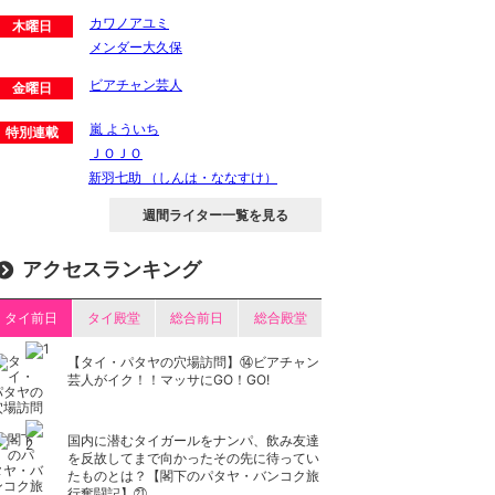
カワノアユミ
木曜日
メンダー大久保
ビアチャン芸人
金曜日
嵐 よういち
特別連載
ＪＯＪＯ
新羽七助 （しんは・ななすけ）
週間ライター一覧を見る
アクセスランキング
タイ前日
タイ殿堂
総合前日
総合殿堂
【タイ・パタヤの穴場訪問】⑭ビアチャン
芸人がイク！！マッサにGO！GO!
国内に潜むタイガールをナンパ、飲み友達
を反故してまで向かったその先に待ってい
たものとは？【閣下のパタヤ・バンコク旅
行奮闘記】㉑