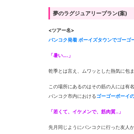
夢のラグジュアリープラン(案)
<ツアー名>
バンコク発着 ボーイズタウンでゴーゴ
「暑い….」
乾季とは言え、ムワッとした熱気に包
この場所にあるのはその筋の人には有
バンコク市内における
ゴーゴーボーイ
「若くて、イケメンで、筋肉質..」
先月同じようにバンコクに行った友人