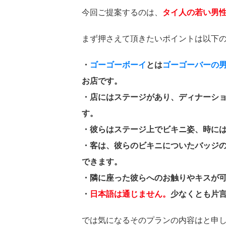
今回ご提案するのは、
タイ人の若い男
まず押さえて頂きたいポイントは以下
・
ゴーゴーボーイ
とは
ゴーゴーバーの
お店です。
・店にはステージがあり、ディナーシ
す。
・彼らはステージ上でビキニ姿、時に
・客は、彼らのビキニについたバッジ
できます。
・隣に座った彼らへのお触りやキスが
・
日本語は通じません。
少なくとも片
では気になるそのプランの内容はと申し