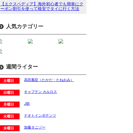
【エクスペディア】海外初心者でも簡単にク
ーポン割引を使って格安でタイに行く方法
人気カテゴリー
週間ライター
高田胤臣（たかだ・たねおみ）
土曜日
キャプテン カルロス
日曜日
J助
月曜日
ナオトインポテンツ
火曜日
加藤タニゾー
水曜日