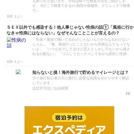
も多いかと思います。今回は様々な検査方法をご紹介しま
す。 Qどこで検査できるの 病院や保健所、クリニックで検査
で…
桜夜 まよい
ＳＥＸ以外でも感染する！他人事じゃない性病の話①「風俗に行か
なきゃ性病にはならない」なぜそんなことことが言えるの？
「性病？風俗で働いてるわけじゃないんだからなるわけない
じゃん」 「俺、風俗行ったことないから性病なんてもってな
いよ」 「いつも生でしてるけど恋人としかしてないから移さ
れる心配ない」 「ゴムしてセックスしてるから絶対に性病…
桜夜 まよい
知らないと損！海外旅行で貯めるマイレージとは？
タイ旅行初心者の方に旅行に必要な知識を分かりやすく解説
しています。
ほぼ月刊ほいなめ新聞
PR