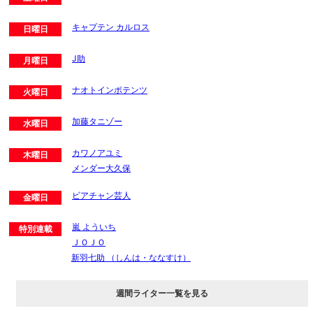
キャプテン カルロス
日曜日
J助
月曜日
ナオトインポテンツ
火曜日
加藤タニゾー
水曜日
カワノアユミ
木曜日
メンダー大久保
ビアチャン芸人
金曜日
嵐 よういち
特別連載
ＪＯＪＯ
新羽七助 （しんは・ななすけ）
週間ライター一覧を見る