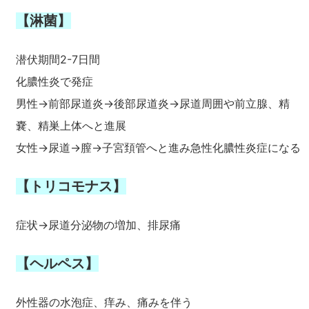
【淋菌】
潜伏期間2-7日間
化膿性炎で発症
男性→前部尿道炎→後部尿道炎→尿道周囲や前立腺、精
嚢、精巣上体へと進展
女性→尿道→膣→子宮頚管へと進み急性化膿性炎症になる
【トリコモナス】
症状→尿道分泌物の増加、排尿痛
【ヘルペス】
外性器の水泡症、痒み、痛みを伴う