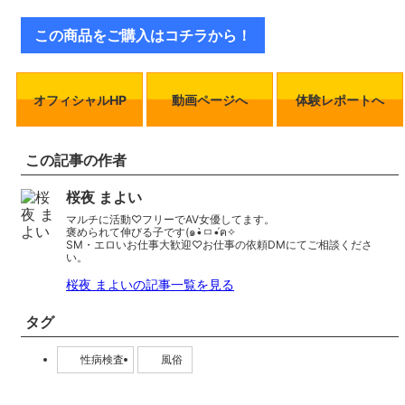
この商品をご購入はコチラから！
オフィシャルHP
動画ページへ
体験レポートへ
この記事の作者
桜夜 まよい
マルチに活動♡フリーでAV女優してます。
褒められて伸びる子です(๑•̀ㅁ•́ฅ✧
SM・エロいお仕事大歓迎♡お仕事の依頼DMにてご相談くださ
い。
桜夜 まよいの記事一覧を見る
タグ
性病検査
風俗