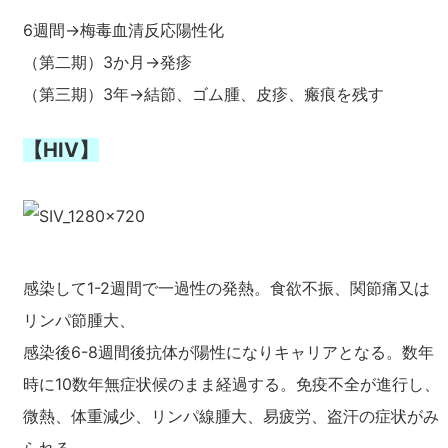
6週間→梅毒血清反応陽性化
（第二期）3か月→発疹
（第三期）3年→結節、ゴム腫、皮疹、瘢痕を残す
【HIV】
感染して1-2週間で一過性の発熱。食欲不振、関節痛又は
リンパ節腫大、
感染後6-8週間後抗体が陽性になりキャリアとなる。数年
時に10数年無症状候のまま経過する。免疫不全が進行し、
微熱、体重減少、リンパ線腫大、易疲労、盗汗の症状がみ