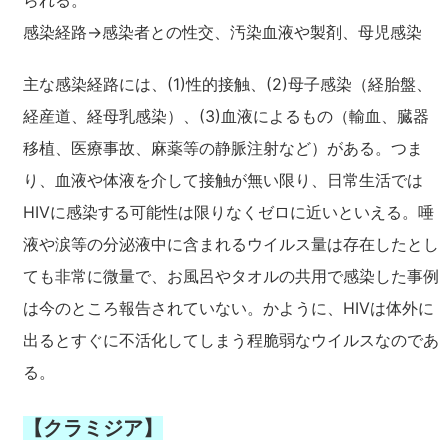
られる。
感染経路→感染者との性交、汚染血液や製剤、母児感染
主な感染経路には、(1)性的接触、(2)母子感染（経胎盤、
経産道、経母乳感染）、(3)血液によるもの（輸血、臓器
移植、医療事故、麻薬等の静脈注射など）がある。つま
り、血液や体液を介して接触が無い限り、日常生活では
HIVに感染する可能性は限りなくゼロに近いといえる。唾
液や涙等の分泌液中に含まれるウイルス量は存在したとし
ても非常に微量で、お風呂やタオルの共用で感染した事例
は今のところ報告されていない。かように、HIVは体外に
出るとすぐに不活化してしまう程脆弱なウイルスなのであ
る。
【クラミジア】