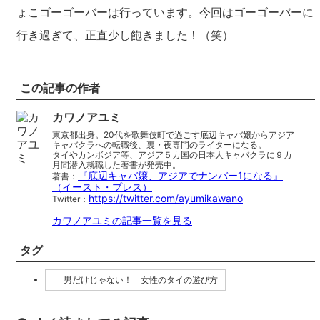
ょこゴーゴーバーは行っています。今回はゴーゴーバーに
行き過ぎて、正直少し飽きました！（笑）
この記事の作者
カワノアユミ
東京都出身。20代を歌舞伎町で過ごす底辺キャバ嬢からアジア
キャバクラへの転職後、裏・夜専門のライターになる。
タイやカンボジア等、アジア５カ国の日本人キャバクラに９カ
月間潜入就職した著書が発売中。
『底辺キャバ嬢、アジアでナンバー1になる』
著書：
（イースト・プレス）
https://twitter.com/ayumikawano
Twitter：
カワノアユミの記事一覧を見る
タグ
男だけじゃない！ 女性のタイの遊び方