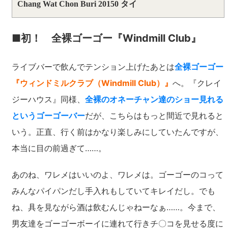
Chang Wat Chon Buri 20150 タイ
■初！ 全裸ゴーゴー『Windmill Club』
ライブバーで飲んでテンション上げたあとは
全裸ゴーゴー
『ウィンドミルクラブ（Windmill Club）』
へ。『クレイ
ジーハウス』同様、
全裸のオネーチャン達のショー見れる
というゴーゴーバー
だが、こちらはもっと間近で見れると
いう。正直、行く前はかなり楽しみにしていたんですが、
本当に目の前過ぎて……。
あのね、ワレメはいいのよ、ワレメは。ゴーゴーのコって
みんなパイパンだし手入れもしていてキレイだし。でも
ね、具を見ながら酒は飲むんじゃねーなぁ……。今まで、
男友達をゴーゴーボーイに連れて行きチ〇コを見せる度に