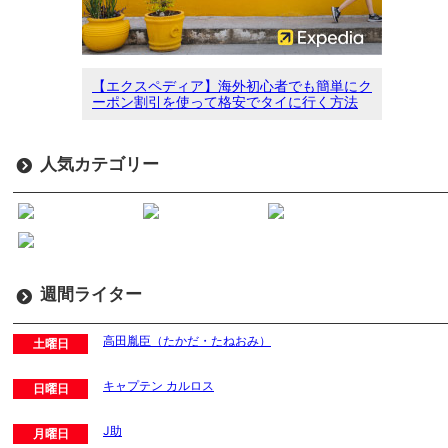
【エクスペディア】海外初心者でも簡単にク
ーポン割引を使って格安でタイに行く方法
人気カテゴリー
週間ライター
高田胤臣（たかだ・たねおみ）
土曜日
キャプテン カルロス
日曜日
J助
月曜日