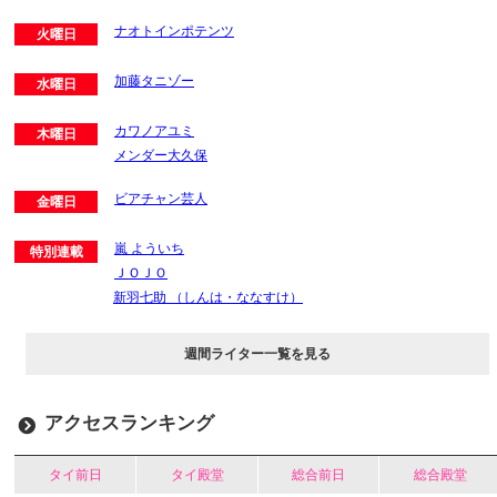
ナオトインポテンツ
火曜日
加藤タニゾー
水曜日
カワノアユミ
木曜日
メンダー大久保
ビアチャン芸人
金曜日
嵐 よういち
特別連載
ＪＯＪＯ
新羽七助 （しんは・ななすけ）
週間ライター一覧を見る
アクセスランキング
タイ前日
タイ殿堂
総合前日
総合殿堂