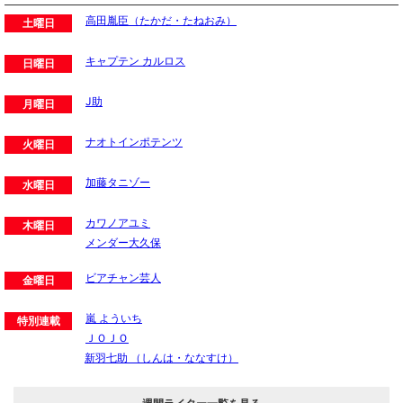
高田胤臣（たかだ・たねおみ）
土曜日
キャプテン カルロス
日曜日
J助
月曜日
ナオトインポテンツ
火曜日
加藤タニゾー
水曜日
カワノアユミ
木曜日
メンダー大久保
ビアチャン芸人
金曜日
嵐 よういち
特別連載
ＪＯＪＯ
新羽七助 （しんは・ななすけ）