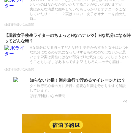
というのはなかなか聞いたりすることがないと思いますが、
実はみんな清楚な顔をしていてもしっかりとオナニーをこな
していたり・・・！？実はエロい、女子がオナニーを始めた
時…
ほぼ日刊ほいなめ新聞
【現役女子校生ライターのちょっとHなハナシ♡】Hな気分になる時
ってどんな時？
Hな気分になる時ってどんな時？ 男性からすると女子はいつH
な気分になるのか気になったりするものなのではないかと思
います♡実は男性にはない部分でHな気分になってしまうとい
うこともしばしばあるんですよ♡ もちろんエッチな話は…
ほぼ日刊ほいなめ新聞
知らないと損！海外旅行で貯めるマイレージとは？
タイ旅行初心者の方に旅行に必要な知識を分かりやすく解説
しています。
ほぼ月刊ほいなめ新聞
PR