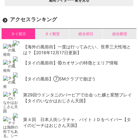
週間ライター一覧を見る
アクセスランキング
タイ前日
タイ殿堂
総合前日
総合殿堂
【海外の風俗街】一度は行ってみたい、世界三大性地と
は？【2018年12月17日更新】
【タイの風俗街】​⑩カオサンの特徴とエリア情報
【タイの風俗】​⑦SMクラブで遊ぼう
第29回ウドンタニのバービアで出会った嬢と変態プレイ
【タイのいなかはおじさん天国】
第４回 日本人街シラチャ、バイトＪＤをペイバー【タ
イのビーチはおじさん天国】