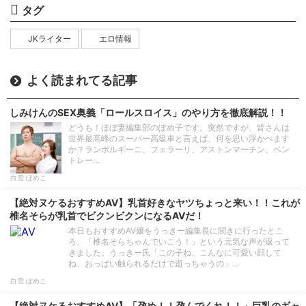
タグ
JKライター
エロ情報
よく読まれてる記事
しみけんのSEX奥義「ロールスロイス」のやり方を徹底解説！！
どうも！ほぼ妻編集部のぽめ子です。突然ですが、皆さんは
世界最高峰のスーパー高級車と言えば、何を思い浮かべます
か？ランボルギーニ、フェラーリ、アストンマーチン、ベン
トレー…
白雪 ぽめこ
【絶対ヌケるおすすめAV】乳首好きなヤツちょっと来い！！これが
椎名そらが乳首でビクンビクンになるAVだ！
本日もおすすめAV嬢をうっきー編集長に聞きに行ったとこ
ろ、「椎名そらちゃんでいこう！」という元気な声が返って
きました。うっきー氏「この子ね、こんなに可愛い顔して
ね、おっぱい触られるだけで逝っちゃうの」…
白雪 ぽめこ
【絶対ヌケるおすすめAV】「孕め！！孕んでくれ！！」巨乳のギャ