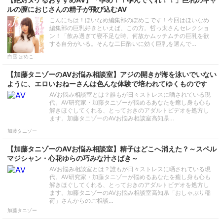
ルの膣におじさんの精子が飛び込むAV
こんにちは！ほいなめ編集部のぽめこです！今回はほいなめ
編集部の巨乳好きといえば、この方。哲っ太さんセレクショ
ン！「飲み過ぎて寝不足な時、何故かムッチムチの巨乳を欲
する自分がいる。そんな二日酔いに効く巨乳を選んで…
白雪 ぽめこ
【加藤タニゾーのAVお悩み相談室】アジの開きが海を泳いでいない
ように、エロいおねーさんは色んな体験で培われてゆくものです
AVお悩み相談室とは？誰もが日々ストレスに晒されている現
代。AV研究家・加藤タニゾーが悩めるあなたを癒し身も心も
解きほぐしてくれる、とっておきのアダルトビデオを処方し
ます。加藤タニゾーのAVお悩み相談室高知県…
加藤タニゾー
【加藤タニゾーのAVお悩み相談室】精子はどこへ消えた？～スペル
マジシャン・心花ゆらの巧みな汁さばき～
AVお悩み相談室とは？誰もが日々ストレスに晒されている現
代。AV研究家・加藤タニゾーが悩めるあなたを癒し身も心も
解きほぐしてくれる、とっておきのアダルトビデオを処方し
ます。加藤タニゾーのAVお悩み相談室高知県「おしゃぶり稲
荷」さんからのご相談…
加藤タニゾー