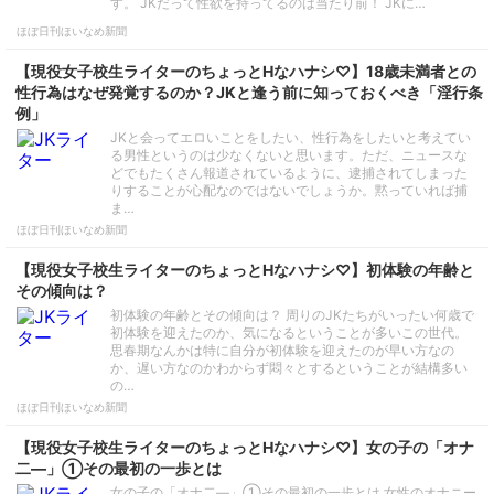
す。 JKだって性欲を持ってるのは当たり前！ JKに…
ほぼ日刊ほいなめ新聞
【現役女子校生ライターのちょっとHなハナシ♡】18歳未満者との
性行為はなぜ発覚するのか？JKと逢う前に知っておくべき「淫行条
例」
JKと会ってエロいことをしたい、性行為をしたいと考えてい
る男性というのは少なくないと思います。ただ、ニュースな
どでもたくさん報道されているように、逮捕されてしまった
りすることが心配なのではないでしょうか。黙っていれば捕
ま…
ほぼ日刊ほいなめ新聞
【現役女子校生ライターのちょっとHなハナシ♡】初体験の年齢と
その傾向は？
初体験の年齢とその傾向は？ 周りのJKたちがいったい何歳で
初体験を迎えたのか、気になるということが多いこの世代。
思春期なんかは特に自分が初体験を迎えたのが早い方なの
か、遅い方なのかわからず悶々とするということが結構多い
の…
ほぼ日刊ほいなめ新聞
【現役女子校生ライターのちょっとHなハナシ♡】女の子の「オナ
二―」①その最初の一歩とは
女の子の「オナ二―」①その最初の一歩とは 女性のオナニー