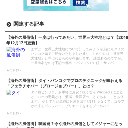
関連する記事
【海外の風俗街】一度は行ってみたい、世界三大性地とは？【201
年12月17日更新】
まずは、世界三大性地について知ってみよう 以前にもタイの
バンコク編でご紹介いたしました通り、世の中には「世界三
大性地」と呼ばれるものが存在します。 諸説あるのですが、
一番有名なのは下記の都市 ・バンコク(タイ) ・サンパ…
みそさざい
【海外の風俗街】タイ・バンコクでプロのテクニックが味わえる
「フェラチオバー（ブロージョブバー）」とは？
タイ風ピンサロ、お手軽にお安く抜くなら Wikipediaによる
と、バーの定義とは「酒場、飲酒店のことである。」とあり
ます。 そしてただ単純にお酒を出すだけじゃなくて、ゴルフ
が出来るゴルフバー、ビリヤードをするプールバー…
みそさざい
【海外の風俗街】韓国発？今や海外の風俗としてメジャーになっ