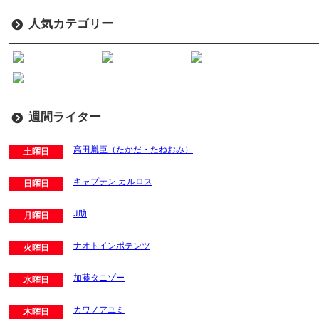
人気カテゴリー
週間ライター
高田胤臣（たかだ・たねおみ）
土曜日
キャプテン カルロス
日曜日
J助
月曜日
ナオトインポテンツ
火曜日
加藤タニゾー
水曜日
カワノアユミ
木曜日