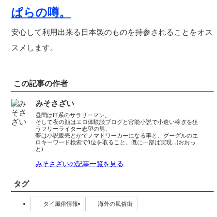
ぱらの噂。
安心して利用出来る日本製のものを持参されることをオス
スメします。
この記事の作者
みそさざい
昼間はIT系のサラリーマン。
そして夜の顔はエロ体験談ブログと官能小説で小遣い稼ぎを狙
うフリーライター志望の男。
夢は小説販売とかでノマドワーカーになる事と、グーグルのエ
ロキーワード検索で1位を取ること。既に一部は実現...(おおっ
と)
みそさざいの記事一覧を見る
タグ
タイ風俗情報
海外の風俗街