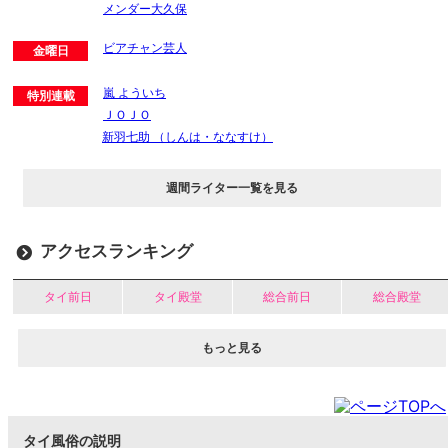
メンダー大久保
ビアチャン芸人
金曜日
嵐 よういち
特別連載
ＪＯＪＯ
新羽七助 （しんは・ななすけ）
週間ライター一覧を見る
アクセスランキング
タイ前日
タイ殿堂
総合前日
総合殿堂
もっと見る
タイ風俗の説明