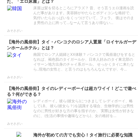
た、「エロ床屋」とは？
床屋は髪を切るところにアラズ？ 昔、そう言うエロ漫画を読
んだ事があります。美容師がやたらとボディコンな格好で、
気付いたらおっぱいをくっつけていて、フェラ。 後はそのま
ま男性の上に跨って…なーんて言うあり得ない…
みそさざい
【海外の風俗街】タイ・バンコクのロシア人置屋「ロイヤルガーデ
ンホームホテル」とは？
南国でロシア人娼婦とXX体験？ バンコクで風俗遊びをすると
なれば、褐色肌のタイガールか、日本人好みのタイ東北部の
イサーン地方出身のチャイ系ガール。 せっかくタイに来たな
ら..現地の女性と、と言うのはもちろんなんですが、今…
みそさざい
【海外の風俗街】タイのレディーボーイは超カワイイ！どこで遊べ
る？何ができる？
レディボーイ。彼ら(彼女ら)につきまして レディボーイ、略
してLB。 彼ら(彼女ら？)を認識する場合、生物学的には男性
なのに男性が好きな方の事を指すのか、 実際は女性が好きな
のに、(生活の事情や趣味などから)、女の格好を…
みそさざい
海外が初めての方でも安心！タイ旅行に必要な知識