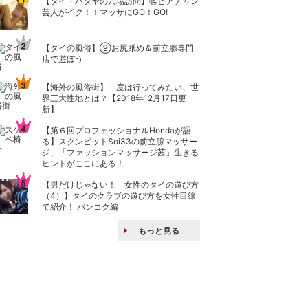
【タイ・パタヤの穴場訪問】⑭ビアチャン
芸人がイク！！マッサにGO！GO!
【タイの風俗】​⑨お尻舐め＆前立腺専門
店で遊ぼう
【海外の風俗街】一度は行ってみたい、世
界三大性地とは？【2018年12月17日更
新】
【第６回プロフェッショナルHondaが語
る】スクンビットSoi33の前立腺マッサー
ジ、「ファッションマッサージ茜」生きる
ヒントがここにある！
【男だけじゃない！ 女性のタイの遊び方
（4）】タイのクラブの遊び方を女性目線
で紹介！ バンコク編
もっと見る