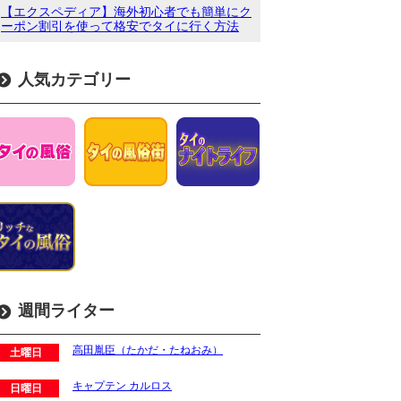
【エクスペディア】海外初心者でも簡単にク
ーポン割引を使って格安でタイに行く方法
人気カテゴリー
週間ライター
高田胤臣（たかだ・たねおみ）
土曜日
キャプテン カルロス
日曜日