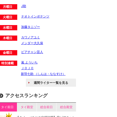
J助
月曜日
ナオトインポテンツ
火曜日
加藤タニゾー
水曜日
カワノアユミ
木曜日
メンダー大久保
ビアチャン芸人
金曜日
嵐 よういち
特別連載
ＪＯＪＯ
新羽七助 （しんは・ななすけ）
週間ライター一覧を見る
アクセスランキング
タイ前日
タイ殿堂
総合前日
総合殿堂