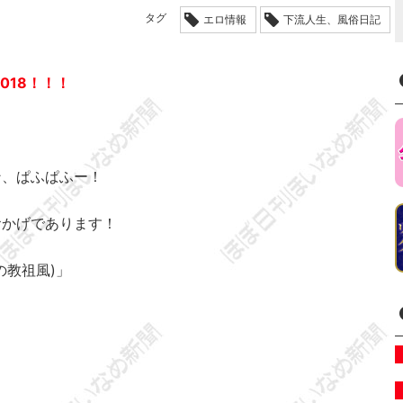
タグ
エロ情報
下流人生、風俗日記
018！！！
ン、ぱふぱふー！
おかげであります！
の教祖風)」