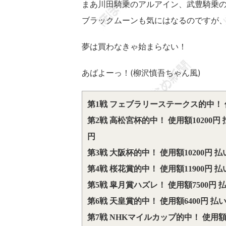
まあ川田騎乗のアルアイン、武豊騎乗
ブラックムーンも気にはなるのですが
夢は買わなきゃ始まらない！
あばよーっ！(柳沢慎吾ちゃん風)
第1戦 フェブラリーステークス的中！ 使用
第2戦 高松宮杯的中！ 使用額10200円 
円
第3戦 大阪杯的中！ 使用額10200円 払
第4戦 桜花賞的中！ 使用額11900円 払
第5戦 皐月賞ハズレ！ 使用額7500円 
第6戦 天皇賞的中！ 使用額6400円 払い
第7戦 NHKマイルカップ的中！ 使用額1