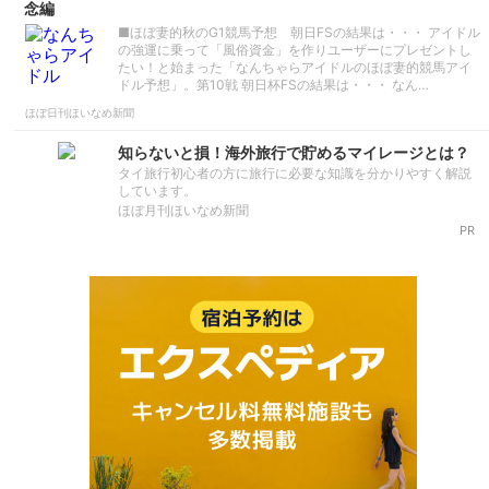
念編
■ほぼ妻的秋のG1競馬予想 朝日FSの結果は・・・ アイドル
の強運に乗って「風俗資金」を作りユーザーにプレゼントし
たい！と始まった「なんちゃらアイドルのほぼ妻的競馬アイ
ドル予想」。第10戦 朝日杯FSの結果は・・・ なん…
ほぼ日刊ほいなめ新聞
知らないと損！海外旅行で貯めるマイレージとは？
タイ旅行初心者の方に旅行に必要な知識を分かりやすく解説
しています。
ほぼ月刊ほいなめ新聞
PR