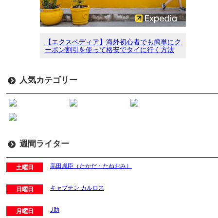
【エクスペディア】海外初心者でも簡単にク
ーポン割引を使って格安でタイに行く方法
人気カテゴリー
週間ライター
高田胤臣（たかだ・たねおみ）
土曜日
キャプテン カルロス
日曜日
J助
月曜日