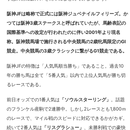
阪神JFは略称で正式には阪神ジュベナイルフィリーズ。か
つては阪神3歳ステークスと呼ばれていたが、馬齢表記の
国際基準への改定が行われたのに伴い2001年より現名
称。阪神競馬場で施行される中央競馬の2歳牝馬限定のGI
競走。中央競馬の3歳クラシックに繋がるG1競走である。
阪神JFの特徴は「人気馬順当勝ち」であること。過去10
年の勝ち馬は全て「5番人気」以内で上位人気馬が勝ち切
るレースである。
前日オッズでの1番人気は
「ソウルスターリング」
。話題
のフランケル産駒で2連勝中。しかし2レースとも1,800ｍ
のレースで、マイル戦のスピードに対応できるかがカギ。
続いて2番人気は
「リスグラシュー」
、未勝利戦での豪快