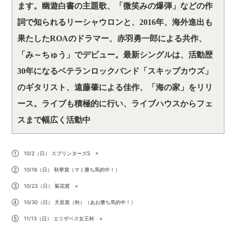
ます。幽遊白書の主題歌、「微笑みの爆弾」などの作
詞で知られるリーシャウロンと、2016年、海外進出も
果たしたROAのドラマー、赤羽勇一郎による共作、
「み～ちゅう」でデビュー。最新シングルは、活動歴
30年になるベテランロックバンド「スキップカウズ」
のギタリスト、遠藤肇による佳作、「海の家」をリリ
ース。ライブも積極的に行い、ライブハウスからフェ
スまで幅広く活動中
① 10/2（日） スプリンターズS ×
② 10/16（日） 秋華賞（マミ勝ち馬的中！）
③ 10/23（日） 菊花賞 ×
④ 10/30（日） 天皇賞（秋）（あお勝ち馬的中！）
⑤ 11/13（日） エリザベス女王杯 ×