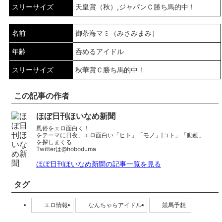
スリーサイズ
天皇賞（秋）,ジャパンＣ勝ち馬的中！
名前
御茶海マミ（みさみまみ）
年齢
呑めるアイドル
スリーサイズ
秋華賞Ｃ勝ち馬的中！
この記事の作者
ほぼ日刊ほいなめ新聞
風俗をエロ面白く！
をテーマに日夜、エロ面白い「ヒト」「モノ」[コト」「動画」
を探しまくる
Twitterは@hoboduma
ほぼ日刊ほいなめ新聞の記事一覧を見る
タグ
エロ情報
なんちゃらアイドル
競馬予想