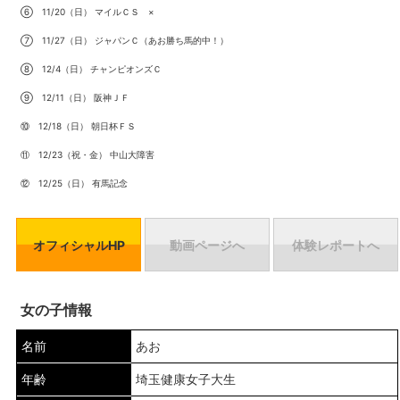
⑥ 11/20（日） マイルＣＳ ×
⑦ 11/27（日） ジャパンＣ（あお勝ち馬的中！）
⑧ 12/4（日） チャンピオンズＣ
⑨ 12/11（日） 阪神ＪＦ
⑩ 12/18（日） 朝日杯ＦＳ
⑪ 12/23（祝・金） 中山大障害
⑫ 12/25（日） 有馬記念
オフィシャルHP
動画ページへ
体験レポートへ
女の子情報
名前
あお
年齢
埼玉健康女子大生