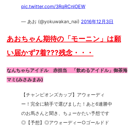
pic.twitter.com/3RqRCnlOEW
— あお (@yokuwakan_nai)
2016年12月3日
あおちゃん期待の「モーニン」は願
い届かず7着???残念・・・
なんちゃらアイドル 赤担当 「飲めるアイドル」御茶海
マミ(みさみまみ)
【チャンピオンズカップ】アウォーディ
ー！完全に騎手で選びました！あと6連勝中
のお馬さんと聞き、ちょーかたい予想です
◎【予想】◎アウォーディー○ゴールドド