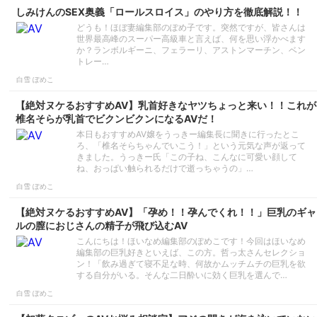
しみけんのSEX奥義「ロールスロイス」のやり方を徹底解説！！
どうも！ほぼ妻編集部のぽめ子です。突然ですが、皆さんは
世界最高峰のスーパー高級車と言えば、何を思い浮かべます
か？ランボルギーニ、フェラーリ、アストンマーチン、ベン
トレー…
白雪 ぽめこ
【絶対ヌケるおすすめAV】乳首好きなヤツちょっと来い！！これが
椎名そらが乳首でビクンビクンになるAVだ！
本日もおすすめAV嬢をうっきー編集長に聞きに行ったとこ
ろ、「椎名そらちゃんでいこう！」という元気な声が返って
きました。うっきー氏「この子ね、こんなに可愛い顔して
ね、おっぱい触られるだけで逝っちゃうの」…
白雪 ぽめこ
【絶対ヌケるおすすめAV】「孕め！！孕んでくれ！！」巨乳のギャ
ルの膣におじさんの精子が飛び込むAV
こんにちは！ほいなめ編集部のぽめこです！今回はほいなめ
編集部の巨乳好きといえば、この方。哲っ太さんセレクショ
ン！「飲み過ぎて寝不足な時、何故かムッチムチの巨乳を欲
する自分がいる。そんな二日酔いに効く巨乳を選んで…
白雪 ぽめこ