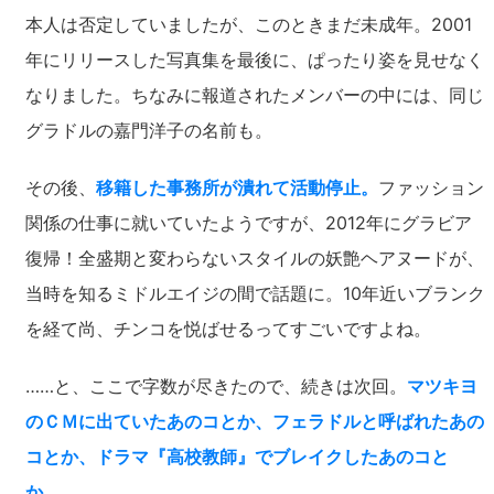
本人は否定していましたが、このときまだ未成年。2001
年にリリースした写真集を最後に、ぱったり姿を見せなく
なりました。ちなみに報道されたメンバーの中には、同じ
グラドルの嘉門洋子の名前も。
その後、
移籍した事務所が潰れて活動停止。
ファッション
関係の仕事に就いていたようですが、2012年にグラビア
復帰！全盛期と変わらないスタイルの妖艶ヘアヌードが、
当時を知るミドルエイジの間で話題に。10年近いブランク
を経て尚、チンコを悦ばせるってすごいですよね。
……と、ここで字数が尽きたので、続きは次回。
マツキヨ
のＣＭに出ていたあのコとか、フェラドルと呼ばれたあの
コとか、ドラマ『高校教師』でブレイクしたあのコと
か……。