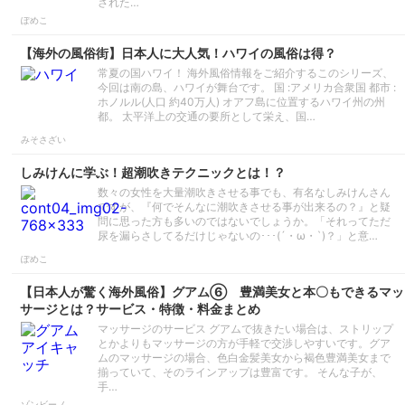
された…
ぽめこ
【海外の風俗街】日本人に大人気！ハワイの風俗は得？
常夏の国ハワイ！ 海外風俗情報をご紹介するこのシリーズ、
今回は南の島、ハワイが舞台です。 国 :アメリカ合衆国 都市 :
ホノルル(人口 約40万人) オアフ島に位置するハワイ州の州
都。 太平洋上の交通の要所として栄え、国…
みそさざい
しみけんに学ぶ！超潮吹きテクニックとは！？
数々の女性を大量潮吹きさせる事でも、有名なしみけんさん
ですが、『何でそんなに潮吹きさせる事が出来るの？』と疑
問に思った方も多いのではないでしょうか。「それってただ
尿を漏らさしてるだけじゃないの･･･(´・ω・`)？」と意…
ぽめこ
【日本人が驚く海外風俗】グアム⑥ 豊満美女と本〇もできるマッ
サージとは？サービス・特徴・料金まとめ
マッサージのサービス グアムで抜きたい場合は、ストリップ
とかよりもマッサージの方が手軽で交渉しやすいです。グア
ムのマッサージの場合、色白金髪美女から褐色豊満美女まで
揃っていて、そのラインアップは豊富です。 そんな子が、
手…
ゾンビーノ