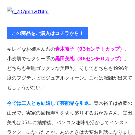
この商品をご購入はコチラから！
キレイなお姉さん系の
青木裕子（93センチＩカップ）
、
小麦肌でセクシー系の
黒田美礼（95センチＧカップ）
。
どちらも生唾ゴックンな美巨乳、そしてどちらも1996年
度のフジテレビビジュアルクィーン。これは派閥が出来て
もしょうがない！
今では二人とも結婚して芸能界を引退。
青木裕子は故郷の
山形で、実家の回転寿司を切り盛りするおかみさん。黒田
美礼は05年に結婚後、パソコン趣味を活かしてインスト
ラクターになったとか。あのときは大変お世話になりまし