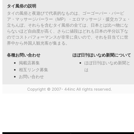
タイ風俗の説明
タイの風俗と夜遊びで代表的なものは、ゴーゴーバー・バービ
ア・マッサージパーラー（MP）・エロマッサージ・援交カフェ・
立ちんぼ。それらを含むタイ風俗の全ては、日本とは比べ物にな
らないほど自由度が高く、さらに値段はどれも日本の半分以下な
のでコストパフォーマンスが非常に良いので、それを目当てに世
界中から外国人観光客が集まる。
各種お問い合わせ
ほぼ日刊ほいなめ新聞について
掲載店募集
ほぼ日刊ほいなめ新聞と
相互リンク募集
は
お問い合わせ
Copyright © 2007- 44inc All rights reserved.