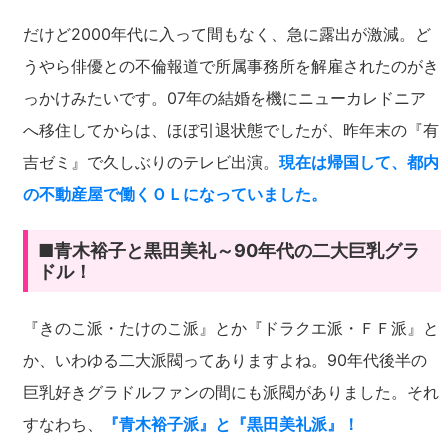
だけど2000年代に入って間もなく、急に露出が激減。ど
うやら俳優との不倫報道で所属事務所を解雇されたのがき
っかけみたいです。07年の結婚を機にニューカレドニア
へ移住してからは、ほぼ引退状態でしたが、昨年末の『有
吉ゼミ』で久しぶりのテレビ出演。
現在は帰国して、都内
の不動産屋で働くＯＬになっていました。
■青木裕子と黒田美礼～90年代の二大巨乳グラ
ドル！
『きのこ派・たけのこ派』とか『ドラクエ派・ＦＦ派』と
か、いわゆる二大派閥ってありますよね。90年代後半の
巨乳好きグラドルファンの間にも派閥がありました。それ
すなわち、
『青木裕子派』と『黒田美礼派』！