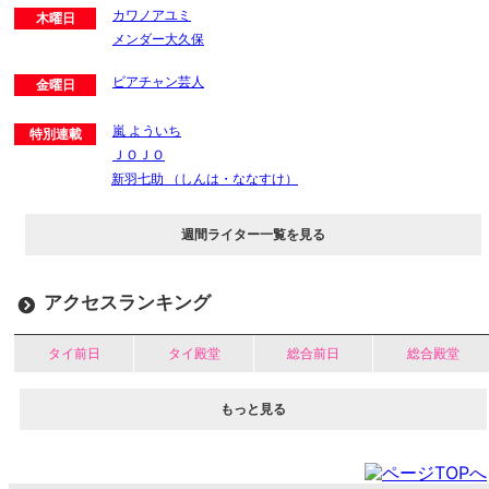
カワノアユミ
木曜日
メンダー大久保
ビアチャン芸人
金曜日
嵐 よういち
特別連載
ＪＯＪＯ
新羽七助 （しんは・ななすけ）
週間ライター一覧を見る
アクセスランキング
タイ前日
タイ殿堂
総合前日
総合殿堂
もっと見る