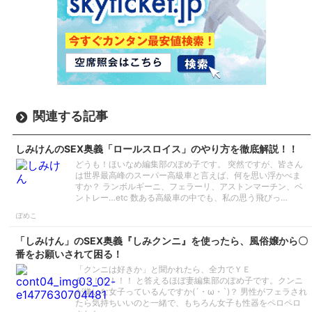
関連する記事
しみけんのSEX奥義「ロールスロイス」のやり方を徹底解説！！
どうも！ほいなめ編集部のぽめ子です。 突然ですが、皆さん
は世界最高峰のスーパー高級車と言えば、何を思い浮かべま
すか？ ランボルギーニ、フェラーリ、アストンマーチン、ベ
ントレー…etc 数ある高級車の中でも、私の思う飛びっ…
ぽめこ
「しみけん」のSEX奥義『しみクンニ』を使ったら、風俗嬢から〇
番をお願いされて困る！
「クンニは好きか」と聞かれたら、全力でＹＥ
Ｓ！！！！！！ と答えるほぼ妻編集部のぽめ子です。クンニ
が嫌いな女子っているんですか(´・ω・`)？ 男性がフェラされ
たら気持ちいいのと一緒で、もちろん女子も性器をペロペロ