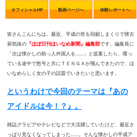
オフィシャルHP
動画ページへ
体験レポートへ
皆さんこんにちは。最近、平成の世を回顧しまくりで懐古
厨気味の
『ほぼ日刊ほいなめ新聞』編集部
です。編集長に
「次は懐かしの助っ人外国人を……」と提案したら、喋っ
ている途中で怒号と共にＴＥＮＧＡが飛んできたので、ほ
いなめらしく女の子の話題でいきたいと思います。
というわけで今回のテーマは『あの
アイドルは今！？』。
雑誌グラビアやテレビなどで大活躍していたけど、最近さ
っぱり見なくなってしまった……。そんな懐かしの平成ア