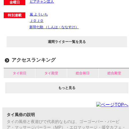
ビアチャン芸人
金曜日
嵐 よういち
特別連載
ＪＯＪＯ
新羽七助 （しんは・ななすけ）
週間ライター一覧を見る
アクセスランキング
タイ前日
タイ殿堂
総合前日
総合殿堂
もっと見る
タイ風俗の説明
タイの風俗と夜遊びで代表的なものは、ゴーゴーバー・バービ
ア・マッサージパーラー（MP）・エロマッサージ・援交カフェ・