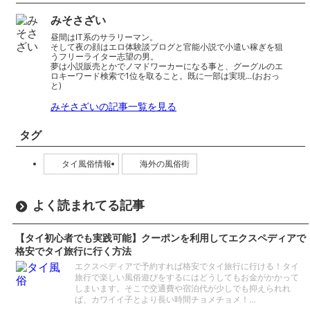
みそさざい
昼間はIT系のサラリーマン。
そして夜の顔はエロ体験談ブログと官能小説で小遣い稼ぎを狙
うフリーライター志望の男。
夢は小説販売とかでノマドワーカーになる事と、グーグルのエ
ロキーワード検索で1位を取ること。既に一部は実現...(おおっ
と)
みそさざいの記事一覧を見る
タグ
タイ風俗情報
海外の風俗街
よく読まれてる記事
【タイ初心者でも実践可能】クーポンを利用してエクスペディアで
格安でタイ旅行に行く方法
エクスペディアで予約すれば格安でタイ旅行に行ける！タイ
旅行で楽しい風俗遊びをするにはどうしてもお金がかかって
しまいます。そこで交通費や宿泊代が少しでも抑えられれ
ば、カワイイ子とより長い時間チョメチョメ！…