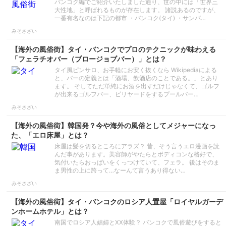
バンコク編でご紹介いたしました通り、世の中には「世界三
大性地」と呼ばれるものが存在します。 諸説あるのですが、
一番有名なのは下記の都市 ・バンコク(タイ) ・サンパ…
みそさざい
【海外の風俗街】タイ・バンコクでプロのテクニックが味わえる
「フェラチオバー（ブロージョブバー）」とは？
タイ風ピンサロ、お手軽にお安く抜くなら Wikipediaによる
と、バーの定義とは「酒場、飲酒店のことである。」とあり
ます。 そしてただ単純にお酒を出すだけじゃなくて、ゴルフ
が出来るゴルフバー、ビリヤードをするプールバー…
みそさざい
【海外の風俗街】韓国発？今や海外の風俗としてメジャーになっ
た、「エロ床屋」とは？
床屋は髪を切るところにアラズ？ 昔、そう言うエロ漫画を読
んだ事があります。美容師がやたらとボディコンな格好で、
気付いたらおっぱいをくっつけていて、フェラ。 後はそのま
ま男性の上に跨って…なーんて言うあり得ない…
みそさざい
【海外の風俗街】タイ・バンコクのロシア人置屋「ロイヤルガーデ
ンホームホテル」とは？
南国でロシア人娼婦とXX体験？ バンコクで風俗遊びをすると