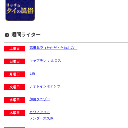
週間ライター
高田胤臣（たかだ・たねおみ）
土曜日
キャプテン カルロス
日曜日
J助
月曜日
ナオトインポテンツ
火曜日
加藤タニゾー
水曜日
カワノアユミ
木曜日
メンダー大久保