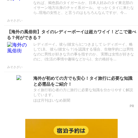
なれば、褐色肌のタイガールか、日本人好みのタイ東北部の
イサーン地方出身のチャイ系ガール。 せっかくタイに来たな
ら..現地の女性と、と言うのはもちろんなんですが、今…
みそさざい
【海外の風俗街】タイのレディーボーイは超カワイイ！どこで遊べ
る？何ができる？
レディボーイ。彼ら(彼女ら)につきまして レディボーイ、略
してLB。 彼ら(彼女ら？)を認識する場合、生物学的には男性
なのに男性が好きな方の事を指すのか、 実際は女性が好きな
のに、(生活の事情や趣味などから)、女の格好を…
みそさざい
海外が初めての方でも安心！タイ旅行に必要な知識
と必需品をご紹介！
タイ旅行初心者の方に旅行に必要な知識を分かりやすく解説
しています。
ほぼ月刊ほいなめ新聞
PR