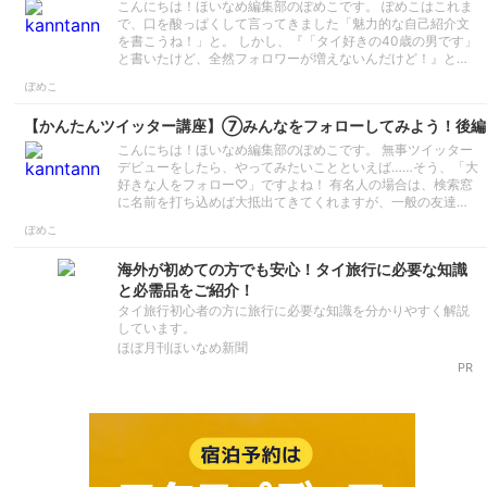
こんにちは！ほいなめ編集部のぽめこです。 ぽめこはこれま
で、口を酸っぱくして言ってきました「魅力的な自己紹介文
を書こうね！」と。 しかし、『「タイ好きの40歳の男です」
と書いたけど、全然フォロワーが増えないんだけど！』と…
ぽめこ
【かんたんツイッター講座】⑦みんなをフォローしてみよう！後編
こんにちは！ほいなめ編集部のぽめこです。 無事ツイッター
デビューをしたら、やってみたいことといえば……そう、「大
好きな人をフォロー♡」ですよね！ 有名人の場合は、検索窓
に名前を打ち込めば大抵出てきてくれますが、一般の友達…
ぽめこ
海外が初めての方でも安心！タイ旅行に必要な知識
と必需品をご紹介！
タイ旅行初心者の方に旅行に必要な知識を分かりやすく解説
しています。
ほぼ月刊ほいなめ新聞
PR