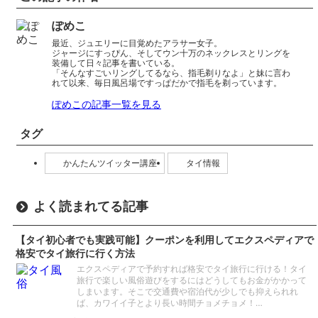
ぽめこ
最近、ジュエリーに目覚めたアラサー女子。
ジャージにすっぴん、そしてウン十万のネックレスとリングを
装備して日々記事を書いている。
「そんなすごいリングしてるなら、指毛剃りなよ」と妹に言わ
れて以来、毎日風呂場ですっぱだかで指毛を剃っています。
ぽめこの記事一覧を見る
タグ
かんたんツイッター講座
タイ情報
よく読まれてる記事
【タイ初心者でも実践可能】クーポンを利用してエクスペディアで
格安でタイ旅行に行く方法
エクスペディアで予約すれば格安でタイ旅行に行ける！タイ
旅行で楽しい風俗遊びをするにはどうしてもお金がかかって
しまいます。そこで交通費や宿泊代が少しでも抑えられれ
ば、カワイイ子とより長い時間チョメチョメ！…