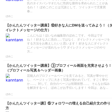
氏のタイスパンヤオたちに性的な接待を求められたことがあ
るわ！！ ぽめこのことは冗談として、ツイッターで児童買
春…
ぽめこ
【かんたんツイッター講座】⑩好きな人にDMを送ってみよう！（
イレクトメッセージの仕方）
こんにちは！ほいなめ編集部のぽめこです。 今回はです
ね！！好きな人に告白……ではなく、ダイレクトメッセージを
する方法をお教えしたいと思います！ 好きな人にダイレクト
にメッセージが送れちゃう♡ ダイレクトメッセージのやり
方…
ぽめこ
【かんたんツイッター講座】③プロフィール画面を充実させよう！
（プロフィール写真＆ヘッダー画像）
芸能人のプロフィールページを見てみると、写真が華やかだ
し、ページトップに大きく写真が使われていて、すごく華や
か……。対して、自分のページは初期状態……。 そんなお悩み
を解決するべく、ぽめこがお手伝いします！ 今回は、あな…
ぽめこ
【かんたんツイッター講】⑮フォロワーの増える自己紹介文の作り
方