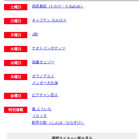
高田胤臣（たかだ・たねおみ）
土曜日
キャプテン カルロス
日曜日
J助
月曜日
ナオトインポテンツ
火曜日
加藤タニゾー
水曜日
カワノアユミ
木曜日
メンダー大久保
ビアチャン芸人
金曜日
嵐 よういち
特別連載
ＪＯＪＯ
新羽七助 （しんは・ななすけ）
週間ライター一覧を見る