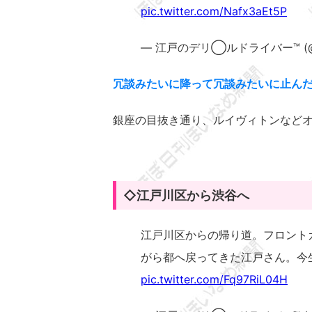
pic.twitter.com/Nafx3aEt5P
— 江戸のデリ◯ルドライバー™️ (@ult
冗談みたいに降って冗談みたいに止ん
銀座の目抜き通り、ルイヴィトンなど
◇江戸川区から渋谷へ
江戸川区からの帰り道。フロント
がら都へ戻ってきた江戸さん。今
pic.twitter.com/Fq97RiL04H