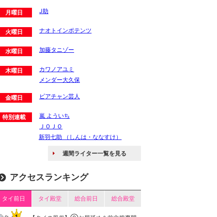
J助
月曜日
ナオトインポテンツ
火曜日
加藤タニゾー
水曜日
カワノアユミ
木曜日
メンダー大久保
ビアチャン芸人
金曜日
嵐 よういち
特別連載
ＪＯＪＯ
新羽七助 （しんは・ななすけ）
週間ライター一覧を見る
アクセスランキング
タイ前日
タイ殿堂
総合前日
総合殿堂