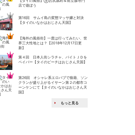
【タイの風俗】​⑨お尻舐め＆前立腺専門
店で遊ぼう
第16回 サムイ島の変態マッサ嬢と対決
【タイのいなかはおじさん天国】
【海外の風俗街】一度は行ってみたい、世
界三大性地とは？【2018年12月17日更
新】
第４回 日本人街シラチャ、バイトＪＤを
ペイバー【タイのビーチはおじさん天国】
第26回 オシャレ系エロパブで狼藉、ソン
クランが盛り上がるイサーン第２の都市コ
ーンケンにて【タイのいなかはおじさん天
国】
もっと見る