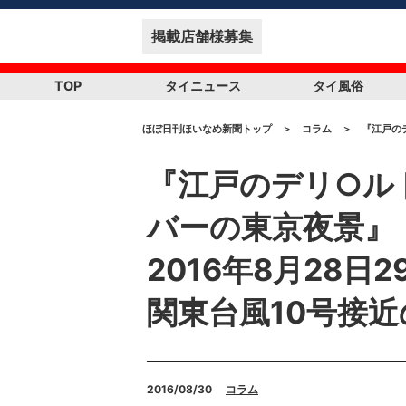
掲載店舗様募集
TOP
タイニュース
タイ風俗
ほぼ日刊ほいなめ新聞トップ
＞
コラム
＞
『江戸の
『江戸のデリ○ル
バーの東京夜景
2016年8月28日
関東台風10号接近
2016/08/30
コラム