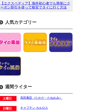
【エクスペディア】海外初心者でも簡単にク
ーポン割引を使って格安でタイに行く方法
人気カテゴリー
週間ライター
高田胤臣（たかだ・たねおみ）
土曜日
キャプテン カルロス
日曜日