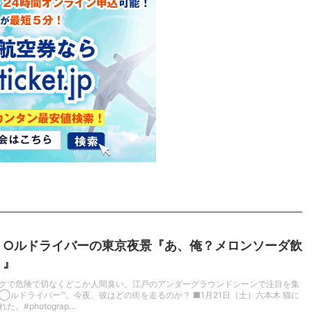
リ○ルドライバーの東京夜景『あ、俺？メロンソーダ飲
。』
クで危険で切なくどこか人間臭い。江戸のアンダーグラウンドシーンで注目を集
◯ルドライバー™️。今夜、彼はどの街を走るのか？ ■1月21日（土）六本木 猫に
。#photograp…