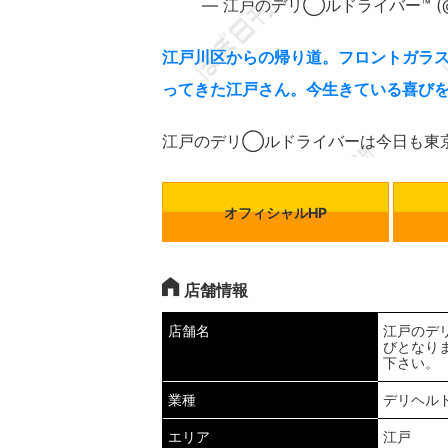
— 江戸のデリ◯ルドライバー™️ (@ult
江戸川区からの帰り道。フロントガラ
ってきた江戸さん。今生きている喜び
江戸のデリ◯ルドライバーは今日も東
オフィシャルHP
店舗情報
店舗名
江戸のデ
びとなり
下さい。
業種
デリヘル
エリア
江戸