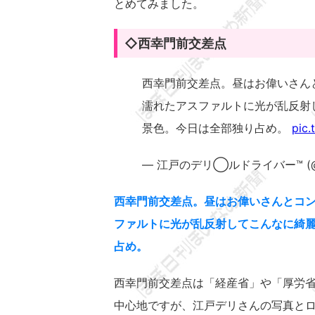
とめてみました。
◇西幸門前交差点
西幸門前交差点。昼はお偉いさん
濡れたアスファルトに光が乱反射
景色。今日は全部独り占め。
pic.
— 江戸のデリ◯ルドライバー™️ (@ult
西幸門前交差点。昼はお偉いさんとコ
ファルトに光が乱反射してこんなに綺
占め。
西幸門前交差点は「経産省」や「厚労
中心地ですが、江戸デリさんの写真と