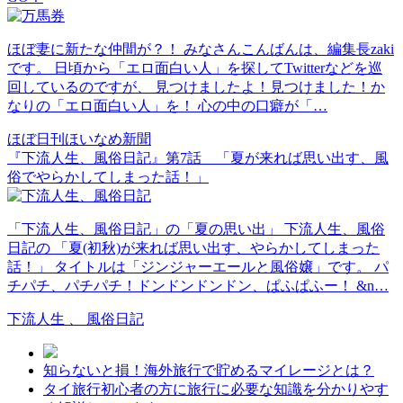
ほぼ妻に新たな仲間が？！ みなさんこんばんは、編集長zaki
です。 日頃から「エロ面白い人」を探してTwitterなどを巡
回しているのですが、 見つけましたよ！見つけました！か
なりの「エロ面白い人」を！ 心の中の口癖が「…
ほぼ日刊ほいなめ新聞
『下流人生、風俗日記』第7話 「夏が来れば思い出す、風
俗でやらかしてしまった話！」
「下流人生、風俗日記」の「夏の思い出」 下流人生、風俗
日記の 「夏(初秋)が来れば思い出す、やらかしてしまった
話！」 タイトルは「ジンジャーエールと風俗嬢」です。 パ
チパチ、パチパチ！ドンドンドンドン、ぱふぱふー！ &n…
下流人生 、 風俗日記
知らないと損！海外旅行で貯めるマイレージとは？
タイ旅行初心者の方に旅行に必要な知識を分かりやす