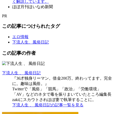
く解説しています。
ほぼ月刊ほいなめ新聞
PR
この記事につけられたタグ
エロ情報
下流人生、風俗日記
この記事の作者
下流人生 、 風俗日記
『36才独身リーマン。借金200万。終わってます。完全
に。趣味は風俗。』
Twitterで「風俗」「競馬」「政治」「労働環境」
「AV」などのネタで毒を振りまいていたところ編集長
zakiにスカウトされほぼ妻で執筆することに。
下流人生 、 風俗日記の記事一覧を見る