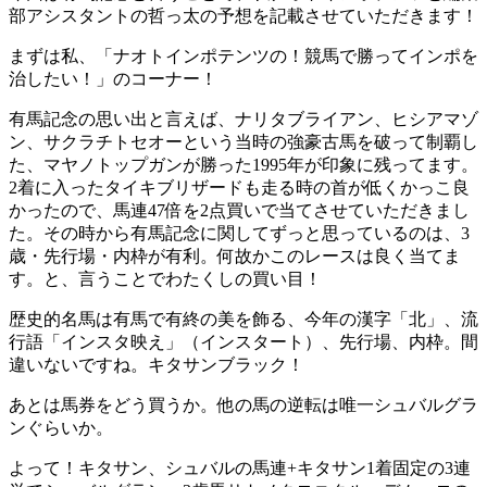
部アシスタントの哲っ太の予想を記載させていただきます！
まずは私、
「ナオトインポテンツの！競馬で勝ってインポを
治したい！」
のコーナー！
有馬記念の思い出と言えば、ナリタブライアン、ヒシアマゾ
ン、サクラチトセオーという当時の強豪古馬を破って制覇し
た、マヤノトップガンが勝った1995年が印象に残ってます。
2着に入ったタイキブリザードも走る時の首が低くかっこ良
かったので、馬連47倍を2点買いで当てさせていただきまし
た。その時から有馬記念に関してずっと思っているのは、3
歳・先行場・内枠が有利。何故かこのレースは良く当てま
す。と、言うことでわたくしの買い目！
歴史的名馬は有馬で有終の美を飾る、今年の漢字
「北」
、流
行語
「インスタ映え」
（インスタート）、先行場、内枠。間
違いないですね。
キタサンブラック！
あとは馬券をどう買うか。他の馬の逆転は唯一シュバルグラ
ンぐらいか。
よって！
キタサン、シュバルの馬連
+
キタサン1着固定の3連