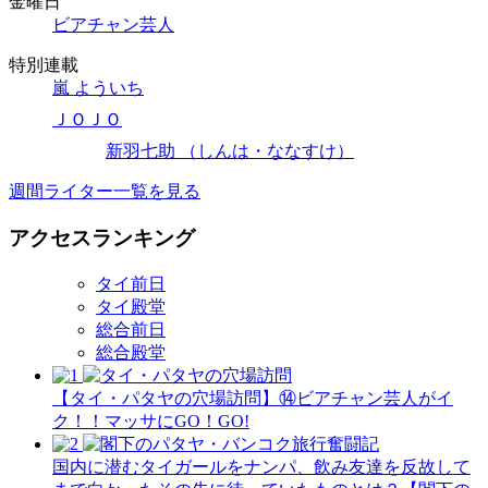
金曜日
ビアチャン芸人
特別連載
嵐 よういち
ＪＯＪＯ
新羽七助 （しんは・ななすけ）
週間ライター一覧を見る
アクセスランキング
タイ前日
タイ殿堂
総合前日
総合殿堂
【タイ・パタヤの穴場訪問】⑭ビアチャン芸人がイ
ク！！マッサにGO！GO!
国内に潜むタイガールをナンパ、飲み友達を反故して