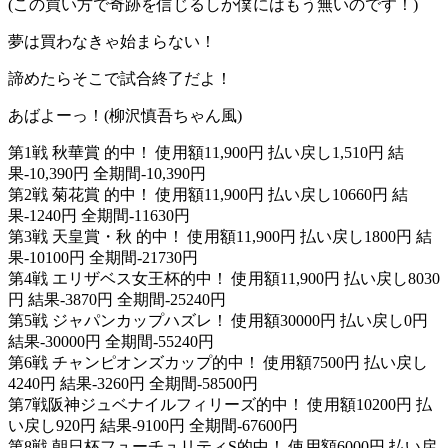
(この買い方で奇跡を信じるしか僕にはもう無いのです！)
夢は買わなきゃ始まらない！
諦めたらそこで試合終了だよ！
あばよーっ！(柳沢慎吾ちゃん風)
第1戦 秋華賞 的中！ 使用額11,900円 払い戻し1,510円 結
果-10,390円 全期間-10,390円
第2戦 菊花賞 的中！ 使用額11,900円 払い戻し10660円 結
果-1240円 全期間-11630円
第3戦 天皇賞・秋 的中！ 使用額11,900円 払い戻し1800円 結
果-10100円 全期間-21730円
第4戦 エリザベス女王杯的中！ 使用額11,900円 払い戻し8030
円 結果-3870円 全期間-25240円
第5戦 ジャパンカップハズレ！ 使用額30000円 払い戻し0円
結果-30000円 全期間-55240円
第6戦 チャンピオンズカップ的中！ 使用額7500円 払い戻し
4240円 結果-3260円 全期間-58500円
第7戦阪神ジュベナイルフィリーズ的中！ 使用額10200円 払
い戻し920円 結果-9100円 全期間-67600円
第8戦 朝日杯フューチュリティS的中！ 使用額6000円 払い戻