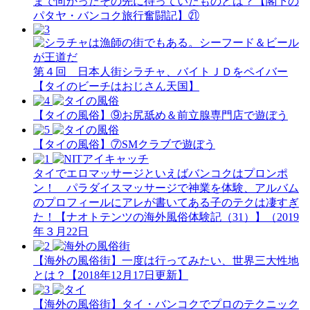
まで向かったその先に待っていたものとは？【閣下の
パタヤ・バンコク旅行奮闘記】㉑
第４回 日本人街シラチャ、バイトＪＤをペイバー
【タイのビーチはおじさん天国】
【タイの風俗】​⑨お尻舐め＆前立腺専門店で遊ぼう
【タイの風俗】​⑦SMクラブで遊ぼう
タイでエロマッサージといえばバンコクはプロンポ
ン！ パラダイスマッサージで神業を体験、アルバム
のプロフィールにアレが書いてある子のテクは凄すぎ
た！【ナオトテンツの海外風俗体験記（31）】（2019
年３月22日
【海外の風俗街】一度は行ってみたい、世界三大性地
とは？【2018年12月17日更新】
【海外の風俗街】タイ・バンコクでプロのテクニック