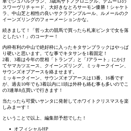
単
で
シュバルグラン、3歳馬サトノクロニクル、デムーロの
スワーヴリチャード、大好きなとろサーモン優勝！シャケト
ラ、中山芝と相性の良いサクラアンプルール、ルメールのク
イーンズリング
のフォーメーションかな。
続きまして！
「哲っ太の競馬で買ったら札束ビンタで女を落
としたい！」
のコーナー！
内枠有利の中山で絶好枠に入ったキタサンブラックはやっぱ
り硬いと思います。てな事で
キタサンを1着固定！
2着、3着は今年の世相
「トランプ」
と
「Jアラート」
にかけ
て
ヤマカツエース
、クイーンズリング、ミッキークイーン、
サウンズオブアースを絡ませます。
ミッキークイーン、サウンズオブアースは13番、16番です
が、過去10年でも3着以内に1頭は外枠も絡む事も多いのでこ
の3連単8点買いで行きます！
当たったら可愛いサンタに発射してホワイトクリスマスを楽
しみまーす！
ということで以上、編集部予想でした！
オフィシャルHP