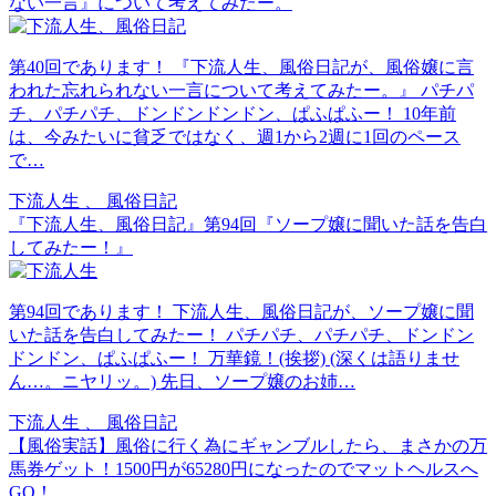
ない一言』について考えてみたー。
第40回であります！ 『下流人生、風俗日記が、風俗嬢に言
われた忘れられない一言について考えてみたー。』 パチパ
チ、パチパチ、ドンドンドンドン、ぱふぱふー！ 10年前
は、今みたいに貧乏ではなく、週1から2週に1回のペース
で…
下流人生 、 風俗日記
『下流人生、風俗日記』第94回『ソープ嬢に聞いた話を告白
してみたー！』
第94回であります！ 下流人生、風俗日記が、ソープ嬢に聞
いた話を告白してみたー！ パチパチ、パチパチ、ドンドン
ドンドン、ぱふぱふー！ 万華鏡！(挨拶) (深くは語りませ
ん…。ニヤリッ。) 先日、ソープ嬢のお姉…
下流人生 、 風俗日記
【風俗実話】風俗に行く為にギャンブルしたら、まさかの万
馬券ゲット！1500円が65280円になったのでマットヘルスへ
GO！