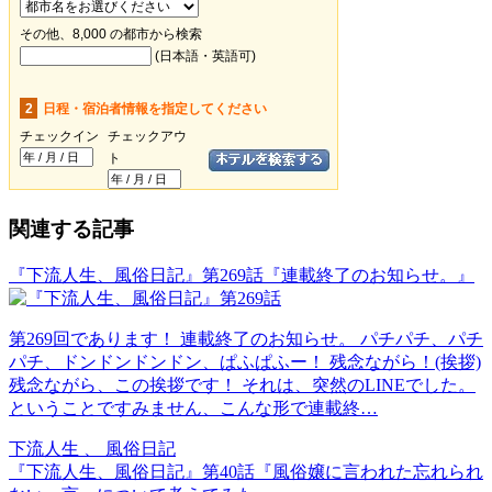
関連する記事
『下流人生、風俗日記』第269話『連載終了のお知らせ。』
第269回であります！ 連載終了のお知らせ。 パチパチ、パチ
パチ、ドンドンドンドン、ぱふぱふー！ 残念ながら！(挨拶)
残念ながら、この挨拶です！ それは、突然のLINEでした。
ということですみません、こんな形で連載終…
下流人生 、 風俗日記
『下流人生、風俗日記』第40話『風俗嬢に言われた忘れられ