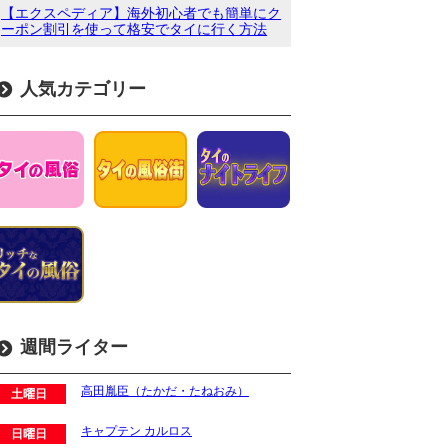
【エクスペディア】海外初心者でも簡単にク
ーポン割引を使って格安でタイに行く方法
人気カテゴリー
週間ライター
高田胤臣（たかだ・たねおみ）
土曜日
キャプテン カルロス
日曜日