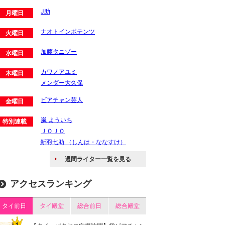
J助
月曜日
ナオトインポテンツ
火曜日
加藤タニゾー
水曜日
カワノアユミ
木曜日
メンダー大久保
ビアチャン芸人
金曜日
嵐 よういち
特別連載
ＪＯＪＯ
新羽七助 （しんは・ななすけ）
週間ライター一覧を見る
アクセスランキング
タイ前日
タイ殿堂
総合前日
総合殿堂