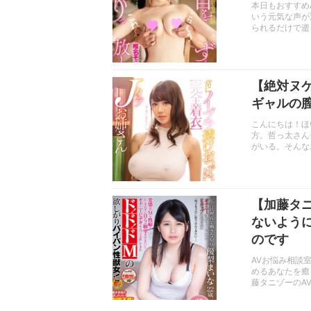
本日もおすすめ
いう元気な声が
られるだけで逝
【絶対ヌ
ギャルの
こんにちは！ほ
方。哲っ太さん
がいる。そんな
【加藤タ
ないよう
のです
AVお悩み相談
めるあなたを癒
藤タニゾーのA