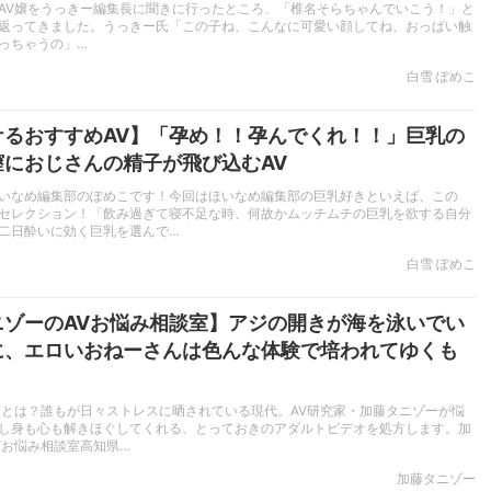
AV嬢をうっきー編集長に聞きに行ったところ、「椎名そらちゃんでいこう！」と
返ってきました。うっきー氏「この子ね、こんなに可愛い顔してね、おっぱい触
っちゃうの」…
白雪 ぽめこ
ケるおすすめAV】「孕め！！孕んでくれ！！」巨乳の
膣におじさんの精子が飛び込むAV
いなめ編集部のぽめこです！今回はほいなめ編集部の巨乳好きといえば、この
セレクション！「飲み過ぎて寝不足な時、何故かムッチムチの巨乳を欲する自分
二日酔いに効く巨乳を選んで…
白雪 ぽめこ
ニゾーのAVお悩み相談室】アジの開きが海を泳いでい
に、エロいおねーさんは色んな体験で培われてゆくも
室とは？誰もが日々ストレスに晒されている現代。AV研究家・加藤タニゾーが悩
し身も心も解きほぐしてくれる、とっておきのアダルトビデオを処方します。加
Vお悩み相談室高知県…
加藤タニゾー