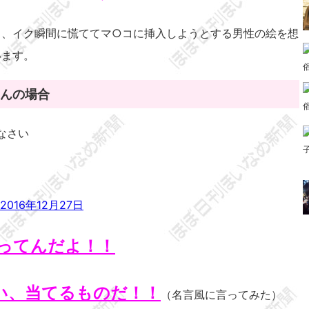
き、イク瞬間に慌ててマ○コに挿入しようとする男性の絵を想
います。
んの場合
なさい
2016年12月27日
思ってんだよ！！
い、当てるものだ！！
（名言風に言ってみた）