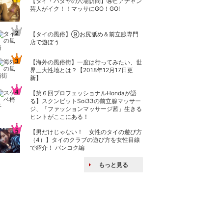
【タイ・パタヤの穴場訪問】⑭ビアチャン
芸人がイク！！マッサにGO！GO!
【タイの風俗】​⑨お尻舐め＆前立腺専門
店で遊ぼう
【海外の風俗街】一度は行ってみたい、世
界三大性地とは？【2018年12月17日更
新】
【第６回プロフェッショナルHondaが語
る】スクンビットSoi33の前立腺マッサー
ジ、「ファッションマッサージ茜」生きる
ヒントがここにある！
【男だけじゃない！ 女性のタイの遊び方
（4）】タイのクラブの遊び方を女性目線
で紹介！ バンコク編
もっと見る