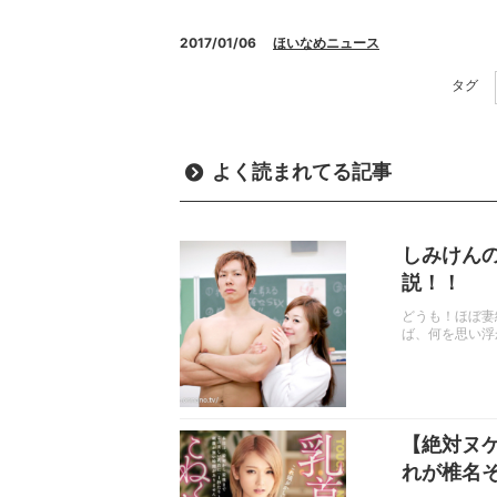
2017/01/06
ほいなめニュース
タグ
よく読まれてる記事
しみけん
説！！
どうも！ほぼ妻
ば、何を思い浮
【絶対ヌ
れが椎名