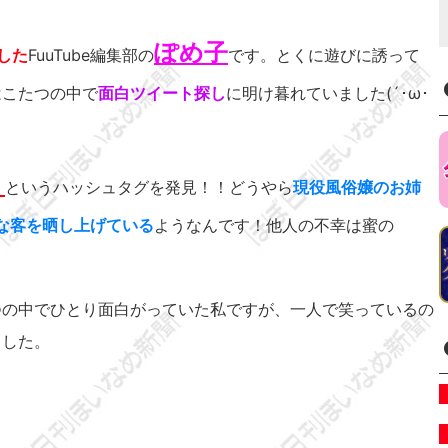
ぽめ子
した
FuuTube編集部の
です。とくに遊びに誘って
はこたつの中で
面白ツイート探し
に明け暮れていました(´･ω･
』
というハッシュタグを発見！！どうやら
現役風俗嬢のお姉
ソな客を晒し上げている
ようなんです！他人の不幸は蜜の
たつの中でひとり面白がっていた私ですが、一人で笑っているの
ました。