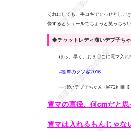
それにしても、手コキでせっせとしご
像するとシュールでちょっと笑っちゃ
◆チャットレディ潔いデブ子ちゃ
ほら、早く、おま〇こに電マ入れ
#衝撃のクソ客2016
— 潔いデブ子ちゃん (@72kiiiiiiii)
電マの直径、何cmだと
電マは入れるもんじゃな