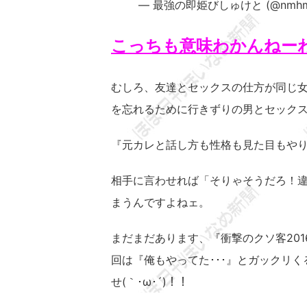
— 最強の即姫びしゅけと (@nmhm
こっちも意味わかんねー
むしろ、友達とセックスの仕方が同じ
を忘れるために行きずりの男とセック
『元カレと話し方も性格も見た目もやり方も
相手に言わせれば「そりゃそうだろ！
まうんですよねェ。
まだまだあります、『衝撃のクソ客20
回は『俺もやってた･･･』とガックリ
せ(｀･ω･´)！！