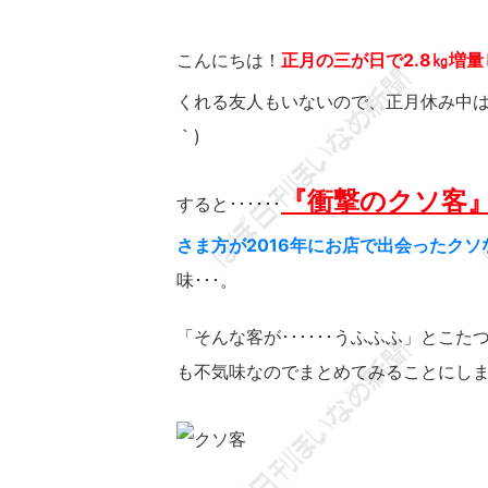
こんにちは！
正月の三が日で2.8㎏増量
くれる友人もいないので、正月休み中
｀)
『衝撃のクソ客
すると･･････
さま方が2016年にお店で出会ったク
味･･･。
「そんな客が･･････うふふふ」とこ
も不気味なのでまとめてみることにし