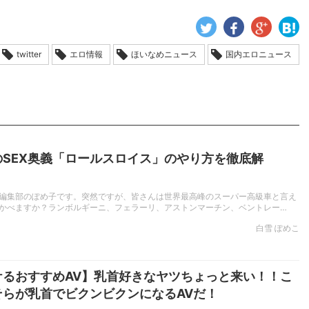
twitter
エロ情報
ほいなめニュース
国内エロニュース
のSEX奥義「ロールスロイス」のやり方を徹底解
編集部のぽめ子です。突然ですが、皆さんは世界最高峰のスーパー高級車と言え
かべますか？ランボルギーニ、フェラーリ、アストンマーチン、ベントレー…
白雪 ぽめこ
ケるおすすめAV】乳首好きなヤツちょっと来い！！こ
そらが乳首でビクンビクンになるAVだ！