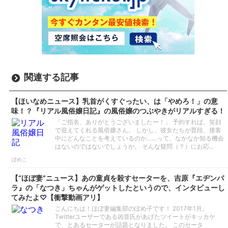
関連する記事
【ほいなめニュース】乳首がくすぐったい、は「やめろ！」の意
味！？『リアル風俗嬢日記』の風俗嬢のつぶやきがリアルすぎる！
「ご指名、ありがとうございましたー！」 予約すれば、笑顔
で迎えてくれる風俗嬢さん。 しかし、彼女たちが普段、接客
中にどんなことを考えているのか……って、なかなか知る機会
はないのではないでしょうか。 そんな疑問（？）にお応…
ぽめこ
【“ほぼ妻”ニュース】あの童貞を殺すセーターを、吉原『エヂンバ
ラ』の「なつき」ちゃんがゲットしたというので、インタビューし
てみたよ♡【衝撃動画アリ】
こんにちは！ほぼ妻編集部のぽめ子です！ 2017年1月。
Twitterユーザーである凶音氏があげたツイートがキッカケ
で、とあるセーターが話題となりました。 このセータ