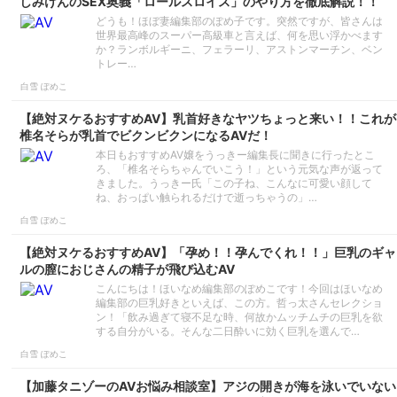
しみけんのSEX奥義「ロールスロイス」のやり方を徹底解説！！
どうも！ほぼ妻編集部のぽめ子です。突然ですが、皆さんは
世界最高峰のスーパー高級車と言えば、何を思い浮かべます
か？ランボルギーニ、フェラーリ、アストンマーチン、ベン
トレー…
白雪 ぽめこ
【絶対ヌケるおすすめAV】乳首好きなヤツちょっと来い！！これが
椎名そらが乳首でビクンビクンになるAVだ！
本日もおすすめAV嬢をうっきー編集長に聞きに行ったとこ
ろ、「椎名そらちゃんでいこう！」という元気な声が返って
きました。うっきー氏「この子ね、こんなに可愛い顔して
ね、おっぱい触られるだけで逝っちゃうの」…
白雪 ぽめこ
【絶対ヌケるおすすめAV】「孕め！！孕んでくれ！！」巨乳のギャ
ルの膣におじさんの精子が飛び込むAV
こんにちは！ほいなめ編集部のぽめこです！今回はほいなめ
編集部の巨乳好きといえば、この方。哲っ太さんセレクショ
ン！「飲み過ぎて寝不足な時、何故かムッチムチの巨乳を欲
する自分がいる。そんな二日酔いに効く巨乳を選んで…
白雪 ぽめこ
【加藤タニゾーのAVお悩み相談室】アジの開きが海を泳いでいない