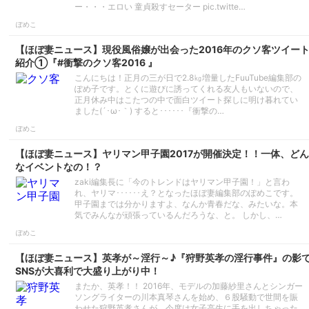
ー・・・エロい 童貞殺すセーター pic.twitte…
ぽめこ
【ほぼ妻ニュース】現役風俗嬢が出会った2016年のクソ客ツイー
紹介①『#衝撃のクソ客2016 』
こんにちは！正月の三が日で2.8㎏増量したFuuTube編集部の
ぽめ子です。とくに遊びに誘ってくれる友人もいないので、
正月休み中はこたつの中で面白ツイート探しに明け暮れてい
ました(´･ω･｀) すると･･････『衝撃の…
ぽめこ
【ほぼ妻ニュース】ヤリマン甲子園2017が開催決定！！一体、どん
なイベントなの！？
zaki編集長に「今のトレンドはヤリマン甲子園！」と言わ
れ、ヤリマ･･････え？となったほぼ妻編集部のぽめこです。
甲子園までは分かりますよ、なんか青春だな、みたいな。本
気でみんなが頑張っているんだろうな、と。 しかし、…
ぽめこ
【ほぼ妻ニュース】英孝が～淫行～♪『狩野英孝の淫行事件』の影
SNSが大喜利で大盛り上がり中！
またか、英孝！！ 2016年、モデルの加藤紗里さんとシンガー
ソングライターの川本真琴さんを始め、６股騒動で世間を賑
わせた狩野英孝さんが、今度は女子高生に手を出しちゃった