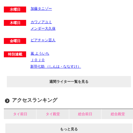
加藤タニゾー
水曜日
カワノアユミ
木曜日
メンダー大久保
ビアチャン芸人
金曜日
嵐 よういち
特別連載
ＪＯＪＯ
新羽七助 （しんは・ななすけ）
週間ライター一覧を見る
アクセスランキング
タイ前日
タイ殿堂
総合前日
総合殿堂
もっと見る