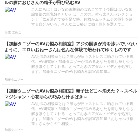
ルの膣におじさんの精子が飛び込むAV
こんにちは！ほいなめ編集部のぽめこです！今回はほいなめ
編集部の巨乳好きといえば、この方。哲っ太さんセレクショ
ン！「飲み過ぎて寝不足な時、何故かムッチムチの巨乳を欲
する自分がいる。そんな二日酔いに効く巨乳を選んで…
白雪 ぽめこ
【加藤タニゾーのAVお悩み相談室】アジの開きが海を泳いでいない
ように、エロいおねーさんは色んな体験で培われてゆくものです
AVお悩み相談室とは？誰もが日々ストレスに晒されている現
代。AV研究家・加藤タニゾーが悩めるあなたを癒し身も心も
解きほぐしてくれる、とっておきのアダルトビデオを処方し
ます。加藤タニゾーのAVお悩み相談室高知県…
加藤タニゾー
【加藤タニゾーのAVお悩み相談室】精子はどこへ消えた？～スペル
マジシャン・心花ゆらの巧みな汁さばき～
AVお悩み相談室とは？誰もが日々ストレスに晒されている現
代。AV研究家・加藤タニゾーが悩めるあなたを癒し身も心も
解きほぐしてくれる、とっておきのアダルトビデオを処方し
ます。加藤タニゾーのAVお悩み相談室高知県「おしゃぶり稲
荷」さんからのご相談…
加藤タニゾー