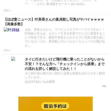
ー・・・エロい 童貞殺すセーター pic.twitte…
ぽめこ
【ほぼ妻ニュース】叶美香さんの童貞殺し写真がヤバイｗｗｗｗ
【画像多数】
まあ、美香さんたら。ファビュラスでマーベラスですわ！！
叶姉妹と言えば、セクシーすぎる衣装でテレビに登場するこ
とで有名ですが、最近叶美香さんのコスプレ写真が度を超し
ているというか、童貞殺しのレベルというニュースが飛び込
ん…
ぽめこ
タイに行きたいけど飛行機に乗ったことがないから
不安！？そんな方へ「チェックインから搭乗」まで
の流れを詳しく解説してみた！！
タイ旅行初心者の方に旅行に必要な知識を分かりやすく解説
しています。
ほぼ月刊ほいなめ新聞
PR