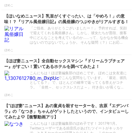
ぽめこ
【ほいなめニュース】乳首がくすぐったい、は「やめろ！」の意
味！？『リアル風俗嬢日記』の風俗嬢のつぶやきがリアルすぎる！
「ご指名、ありがとうございましたー！」 予約すれば、笑顔
で迎えてくれる風俗嬢さん。 しかし、彼女たちが普段、接客
中にどんなことを考えているのか……って、なかなか知る機会
はないのではないでしょうか。 そんな疑問（？）にお応…
ぽめこ
【ほぼ妻ニュース】全自動セックスマシン『ドリームラブチェア
ー』がすごい！置いてあるホテルを調べてみたよ！
こんにちは！ほぼ妻編集部のぽめこです。 ぽめこは女友達に
会うと、酒の勢いでこんな質問をしています。 「最近、彼氏
としてる？」 で、ほとんどの確率で返ってくる答えがコチ
ラ。 「全然～、セックスレスだよ～」 付き合いが長くな…
ぽめこ
【“ほぼ妻”ニュース】あの童貞を殺すセーターを、吉原『エヂンバ
ラ』の「なつき」ちゃんがゲットしたというので、インタビューし
てみたよ♡【衝撃動画アリ】
こんにちは！ほぼ妻編集部のぽめ子です！ 2017年1月。
Twitterユーザーである凶音氏があげたツイートがキッカケ
で、とあるセーターが話題となりました。 このセータ