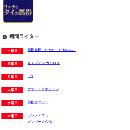
週間ライター
高田胤臣（たかだ・たねおみ）
土曜日
キャプテン カルロス
日曜日
J助
月曜日
ナオトインポテンツ
火曜日
加藤タニゾー
水曜日
カワノアユミ
木曜日
メンダー大久保