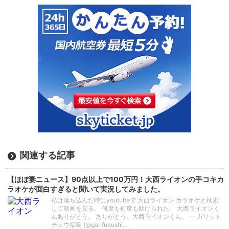
関連する記事
【ほぼ妻ニュース】90点以上で100万円！大西ライオンの手コキカ
ラオケが面白すぎると聞いて実況してみました。
私は落ち込んだ時にyoutubeで 大西ライオン カラオケと検索
して動画を見る。 何度も何度も助けられた。 大西ライオンく
んありがとう。 ありがとう。大西ライオンくん。 — ガリット
チュウ福島 (@garifukushi…