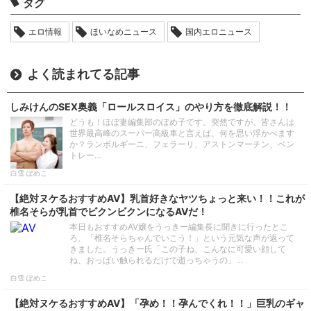
タグ
エロ情報
ほいなめニュース
国内エロニュース
よく読まれてる記事
しみけんのSEX奥義「ロールスロイス」のやり方を徹底解説！！
どうも！ほぼ妻編集部のぽめ子です。突然ですが、皆さんは
世界最高峰のスーパー高級車と言えば、何を思い浮かべます
か？ランボルギーニ、フェラーリ、アストンマーチン、ベン
トレー…
白雪 ぽめこ
【絶対ヌケるおすすめAV】乳首好きなヤツちょっと来い！！これが
椎名そらが乳首でビクンビクンになるAVだ！
本日もおすすめAV嬢をうっきー編集長に聞きに行ったとこ
ろ、「椎名そらちゃんでいこう！」という元気な声が返って
きました。うっきー氏「この子ね、こんなに可愛い顔して
ね、おっぱい触られるだけで逝っちゃうの」…
白雪 ぽめこ
【絶対ヌケるおすすめAV】「孕め！！孕んでくれ！！」巨乳のギャ