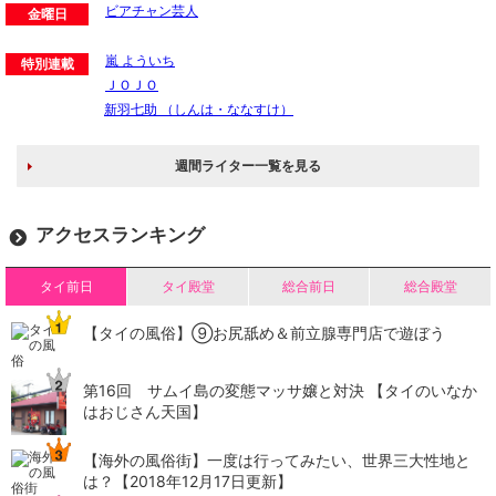
ビアチャン芸人
金曜日
嵐 よういち
特別連載
ＪＯＪＯ
新羽七助 （しんは・ななすけ）
週間ライター一覧を見る
アクセスランキング
タイ前日
タイ殿堂
総合前日
総合殿堂
【タイの風俗】​⑨お尻舐め＆前立腺専門店で遊ぼう
第16回 サムイ島の変態マッサ嬢と対決 【タイのいなか
はおじさん天国】
【海外の風俗街】一度は行ってみたい、世界三大性地と
は？【2018年12月17日更新】