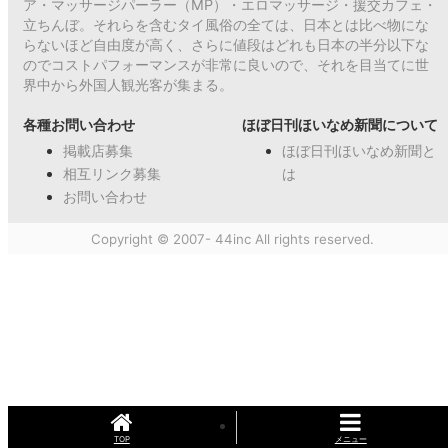
ア・マッサージパーラー（MP）・エロマッサージ・援交カフェ・
立ちんぼ。それらを含むタイ風俗の全ては、日本とは比べ物にな
らないほど自由度が高く、さらに値段はどれも日本の半分以下な
のでコストパフォーマンスが非常に良いので、それを目当てに世
界中から外国人観光客が集まる。
各種お問い合わせ
ほぼ日刊ほいなめ新聞について
掲載店募集
ほぼ日刊ほいなめ新聞と
相互リンク募集
は
お問い合わせ
Copyright © 2007- 44inc All rights reserved.
TOP
メニュー