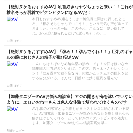
【絶対ヌケるおすすめAV】乳首好きなヤツちょっと来い！！これが
椎名そらが乳首でビクンビクンになるAVだ！
本日もおすすめAV嬢をうっきー編集長に聞きに行ったとこ
ろ、「椎名そらちゃんでいこう！」という元気な声が返って
きました。うっきー氏「この子ね、こんなに可愛い顔して
ね、おっぱい触られるだけで逝っちゃうの」…
白雪 ぽめこ
【絶対ヌケるおすすめAV】「孕め！！孕んでくれ！！」巨乳のギャ
ルの膣におじさんの精子が飛び込むAV
こんにちは！ほいなめ編集部のぽめこです！今回はほいなめ
編集部の巨乳好きといえば、この方。哲っ太さんセレクショ
ン！「飲み過ぎて寝不足な時、何故かムッチムチの巨乳を欲
する自分がいる。そんな二日酔いに効く巨乳を選んで…
白雪 ぽめこ
【加藤タニゾーのAVお悩み相談室】アジの開きが海を泳いでいない
ように、エロいおねーさんは色んな体験で培われてゆくものです
AVお悩み相談室とは？誰もが日々ストレスに晒されている現
代。AV研究家・加藤タニゾーが悩めるあなたを癒し身も心も
解きほぐしてくれる、とっておきのアダルトビデオを処方し
ます。加藤タニゾーのAVお悩み相談室高知県…
加藤タニゾー