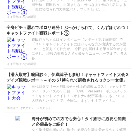
田千秋、範田紗々、土萌まりな、せつなあやめの４名による
『夫婦寝取られ?!大興奮バナナマッチ!!』だ。 …
ほぼ日刊ほいなめ新聞
全身ビチョ濡れでポロリ連発！ぶっかけられて、くんずほぐれつ！
キャットファイト観戦レポート⑤
範田紗々ちゃんはインタビュー（レポート第３回参照）で
「ＣＰＥキャットファイトにはいろんな方が出演するのが面
白い」と答えてくれたが、 今回はお届けする第４試合がまさ
にそれ。 現役の美熟女ＡＶ女優からニューハーフまで、各人
各…
ほぼ日刊ほいなめ新聞
【潜入取材】範田紗々、伊織涼子も参戦！キャットファイト大会３
デイズ観戦レポート～その５｢縛られて調教されるセクシー女優」
三代目葵マリー×伊織涼子＝極上の調教エロス！ キャットフ
ァイト３デイズの３日目、『CPE Presents ギルガメッシ
ュ！キャットファイト！～オトナの秘密基地～』も、ついに
大詰めということで、今回は、まず、セミファイナ…
亦滑訓仁 （マタナメ ノリヒト）
海外が初めての方でも安心！タイ旅行に必要な知識
と必需品をご紹介！
タイ旅行初心者の方に旅行に必要な知識を分かりやすく解説