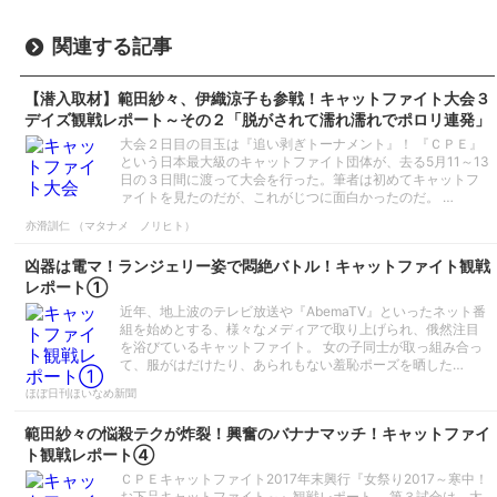
関連する記事
【潜入取材】範田紗々、伊織涼子も参戦！キャットファイト大会３
デイズ観戦レポート～その２「脱がされて濡れ濡れでポロリ連発」
大会２日目の目玉は『追い剥ぎトーナメント』！ 『ＣＰＥ』
という日本最大級のキャットファイト団体が、去る5月11～13
日の３日間に渡って大会を行った。筆者は初めてキャットフ
ァイトを見たのだが、これがじつに面白かったのだ。 …
亦滑訓仁 （マタナメ ノリヒト）
凶器は電マ！ランジェリー姿で悶絶バトル！キャットファイト観戦
レポート①
近年、地上波のテレビ放送や『AbemaTV』といったネット番
組を始めとする、様々なメディアで取り上げられ、俄然注目
を浴びているキャットファイト。 女の子同士が取っ組み合っ
て、服がはだけたり、あられもない羞恥ポーズを晒した…
ほぼ日刊ほいなめ新聞
範田紗々の悩殺テクが炸裂！興奮のバナナマッチ！キャットファイ
ト観戦レポート④
ＣＰＥキャットファイト2017年末興行『女祭り2017～寒中！
お下品キャットファイト～』観戦レポート。 第３試合は、太