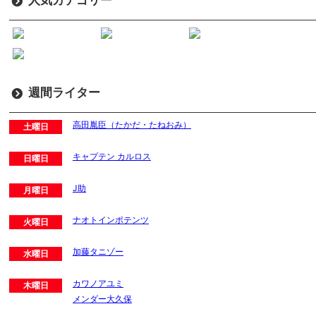
週間ライター
高田胤臣（たかだ・たねおみ）
土曜日
キャプテン カルロス
日曜日
J助
月曜日
ナオトインポテンツ
火曜日
加藤タニゾー
水曜日
カワノアユミ
木曜日
メンダー大久保