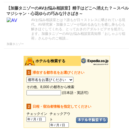
【加藤タニゾーのAVお悩み相談室】精子はどこへ消えた？～スペル
マジシャン・心花ゆらの巧みな汁さばき～
AVお悩み相談室とは？誰もが日々ストレスに晒されている現
代。AV研究家・加藤タニゾーが悩めるあなたを癒し身も心も
解きほぐしてくれる、とっておきのアダルトビデオを処方し
ます。加藤タニゾーのAVお悩み相談室高知県「おしゃぶり稲
荷」さんからのご相談…
加藤タニゾー