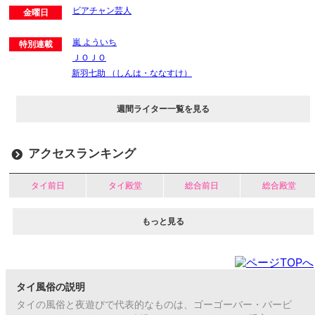
ビアチャン芸人
金曜日
嵐 よういち
特別連載
ＪＯＪＯ
新羽七助 （しんは・ななすけ）
週間ライター一覧を見る
アクセスランキング
タイ前日
タイ殿堂
総合前日
総合殿堂
もっと見る
タイ風俗の説明
タイの風俗と夜遊びで代表的なものは、ゴーゴーバー・バービ