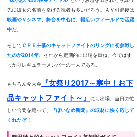
“我が思い出の性春アイドル”
というお題を出されたら真っ
先に彼女の名前を挙げる読者も多いだろう。ＡＶ引退後は
映画やＶシネマ、舞台を中心に、幅広いフィールドで活躍
中
だ。
そして
ＣＰＥ主催のキャットファイトのリングに初参戦し
たのが2014年
。それから定期的に出場を重ね、今ではす
っかりレギュラーメンバーの一人である。
『女祭り2017～寒中！お下
もちろん今大会
品キャットファイト～』
にも出場。当日の忙
しい合間を縫って、
『ほいなめ新聞』の取材に快く応じて
くれたぞ！