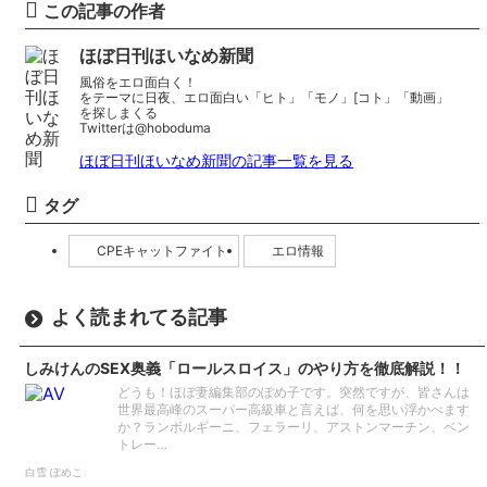
この記事の作者
ほぼ日刊ほいなめ新聞
風俗をエロ面白く！
をテーマに日夜、エロ面白い「ヒト」「モノ」[コト」「動画」
を探しまくる
Twitterは@hoboduma
ほぼ日刊ほいなめ新聞の記事一覧を見る
タグ
CPEキャットファイト
エロ情報
よく読まれてる記事
しみけんのSEX奥義「ロールスロイス」のやり方を徹底解説！！
どうも！ほぼ妻編集部のぽめ子です。突然ですが、皆さんは
世界最高峰のスーパー高級車と言えば、何を思い浮かべます
か？ランボルギーニ、フェラーリ、アストンマーチン、ベン
トレー…
白雪 ぽめこ