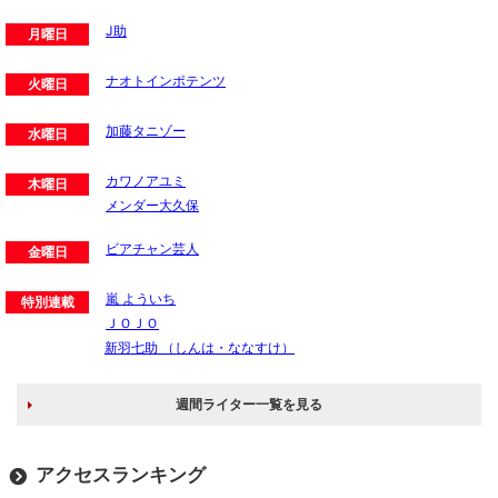
J助
月曜日
ナオトインポテンツ
火曜日
加藤タニゾー
水曜日
カワノアユミ
木曜日
メンダー大久保
ビアチャン芸人
金曜日
嵐 よういち
特別連載
ＪＯＪＯ
新羽七助 （しんは・ななすけ）
週間ライター一覧を見る
アクセスランキング