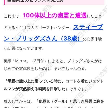
100体以上の幽霊と遭遇
これまで、
したこと
スティーブ
のあるイギリス人のゴーストハンター、
ン・ブリッグズさん（38歳）
の心霊体験
が話題になっています。
英紙「Mirror」（3日付）によると、ブリッグズさんがは
じめて心霊体験をしたのは、まだ赤ちゃんの頃。
『母親の膝の上に乗っている時に、コートを着たジェント
ルマンが突然消える瞬間を目撃した』
そうです。
成人してからは、
『食屍鬼（グール）と思しき悪霊に胸を