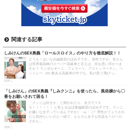
関連する記事
しみけんのSEX奥義「ロールスロイス」のやり方を徹底解説！！
どうも！ほいなめ編集部のぽめ子です。 突然ですが、皆さん
は世界最高峰のスーパー高級車と言えば、何を思い浮かべま
すか？ ランボルギーニ、フェラーリ、アストンマーチン、ベ
ントレー…etc 数ある高級車の中でも、私の思う飛びっ…
ぽめこ
「しみけん」のSEX奥義『しみクンニ』を使ったら、風俗嬢から〇
番をお願いされて困る！
「クンニは好きか」と聞かれたら、全力でＹＥ
Ｓ！！！！！！ と答えるほぼ妻編集部のぽめ子です。クンニ
が嫌いな女子っているんですか(´・ω・`)？ 男性がフェラされ
たら気持ちいいのと一緒で、もちろん女子も性器をペロペロ
された…
ぽめこ