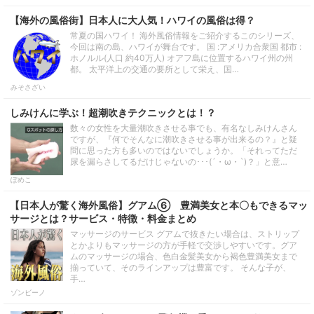
【海外の風俗街】日本人に大人気！ハワイの風俗は得？
常夏の国ハワイ！ 海外風俗情報をご紹介するこのシリーズ、
今回は南の島、ハワイが舞台です。 国 :アメリカ合衆国 都市 :
ホノルル(人口 約40万人) オアフ島に位置するハワイ州の州
都。 太平洋上の交通の要所として栄え、国…
みそさざい
しみけんに学ぶ！超潮吹きテクニックとは！？
数々の女性を大量潮吹きさせる事でも、有名なしみけんさん
ですが、『何でそんなに潮吹きさせる事が出来るの？』と疑
問に思った方も多いのではないでしょうか。「それってただ
尿を漏らさしてるだけじゃないの･･･(´・ω・`)？」と意…
ぽめこ
【日本人が驚く海外風俗】グアム⑥ 豊満美女と本〇もできるマッ
サージとは？サービス・特徴・料金まとめ
マッサージのサービス グアムで抜きたい場合は、ストリップ
とかよりもマッサージの方が手軽で交渉しやすいです。グア
ムのマッサージの場合、色白金髪美女から褐色豊満美女まで
揃っていて、そのラインアップは豊富です。 そんな子が、
手…
ゾンビーノ