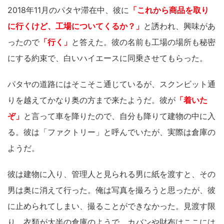
2018年11月のパタヤ滞在中、彼に
「これから商品を取り
に行くけど、工場についてくるか？」
と誘われ、興味があ
ったので
「行く」
と答えた。彼の名前も工場の場所も秘密
にする約束で、白いハイエースに同乗させてもらった。
パタヤの道路にはそこそこ通じているが、スクンビット通
りを越えてかなり奥の方まで来たようだ。彼が
「着いた
ぞ」
と言って車を降りたので、自分も降りて建物の中に入
る。彼は「ファクトリー」と呼んでいたが、実際は倉庫の
ようだ。
彼は建物に入り、管理人と見られる男に紙を渡すと、その
男は奥に消えて行った。俺は写真を撮ろうと思ったが、彼
に止められてしまい、撮ることができなかった。見渡す限
り、衣類が大半の倉庫のようで、カバンや財布はここには