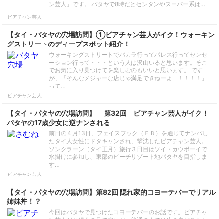
ン芸人」です。 パタヤで8時だとセンタンやスーパー系は…
ビアチャン芸人
【タイ・パタヤの穴場訪問】①ビアチャン芸人がイク！ウォーキン
グストリートのディープスポット紹介！
ウォーキングストリートでバカラ行ってパレス行ってセンセ
ーション行って・・・という人は沢山いると思います。そこ
でお気に入り見つけてを楽しむのもいいと思います。 です
が、「そんなメジャーな店じゃ満足できねーよ！！！！！」
って…
ビアチャン芸人
【タイ・パタヤの穴場訪問】 第32回 ビアチャン芸人がイク！
パタヤの17歳少女に逆ナンされる
前日の４月13日、フェイスブック（ＦＢ）を通じてナンパし
たタイ人女性にドタキャンされ、撃沈したビアチャン芸人。
ソンクラーン（タイ正月）旅行３日目はソイ・カウボーイで
水掛けに参加し、東部のビーチリゾート地パタヤを目指しま
す…
ビアチャン芸人
【タイ・パタヤの穴場訪問】第82回 隠れ家的コヨーテバーでリアル
姉妹丼！？
今回はパタヤで見つけたコヨーテバーのお話です。ビアチャ