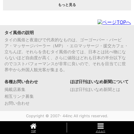
もっと見る
タイ風俗の説明
タイの風俗と夜遊びで代表的なものは、ゴーゴーバー・バービ
ア・マッサージパーラー（MP）・エロマッサージ・援交カフェ・
立ちんぼ。それらを含むタイ風俗の全ては、日本とは比べ物にな
らないほど自由度が高く、さらに値段はどれも日本の半分以下な
のでコストパフォーマンスが非常に良いので、それを目当てに世
界中から外国人観光客が集まる。
各種お問い合わせ
ほぼ日刊ほいなめ新聞について
掲載店募集
ほぼ日刊ほいなめ新聞とは
相互リンク募集
お問い合わせ
Copyright © 2007- 44inc All rights reserved.
TOP
メニュー