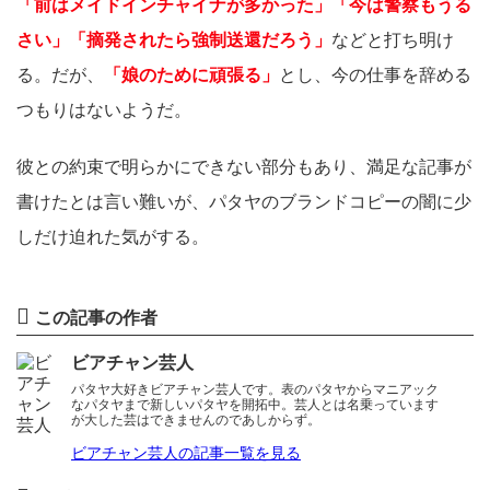
「前はメイドインチャイナが多かった」「今は警察もうる
さい」「摘発されたら強制送還だろう」
などと打ち明け
る。だが、
「娘のために頑張る」
とし、今の仕事を辞める
つもりはないようだ。
彼との約束で明らかにできない部分もあり、満足な記事が
書けたとは言い難いが、パタヤのブランドコピーの闇に少
しだけ迫れた気がする。
この記事の作者
ビアチャン芸人
パタヤ大好きビアチャン芸人です。表のパタヤからマニアック
なパタヤまで新しいパタヤを開拓中。芸人とは名乗っています
が大した芸はできませんのであしからず。
ビアチャン芸人の記事一覧を見る