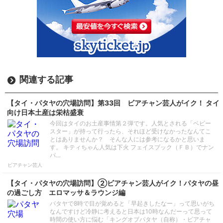
関連する記事
【タイ・パタヤの穴場訪問】第33回 ビアチャン芸人がイク！ タイ
向け日本土産は栄枯盛衰
今回はタイのお土産事情第２弾です。人気とされる「ベビー
スター」が持って行ったら、それほど受けなかったなんてこ
とはありませんか？ そんな人には参考になるかと思いま
す。 キティちゃん人気は下火 フェイスブック（ＦＢ）でナン
パ…
ビアチャン芸人
【タイ・パタヤの穴場訪問】②ビアチャン芸人がイク！パタヤの昼
の過ごし方 エロマッサ＆ラウンジ編
パタヤで8時で目が覚めると「早起きしたなー」って思いがち
なんですけど冷静に考えると日本は10時なんだーって思って
時間の使い方に悩む「キングオブパタヤ（自称）・ビアチャ