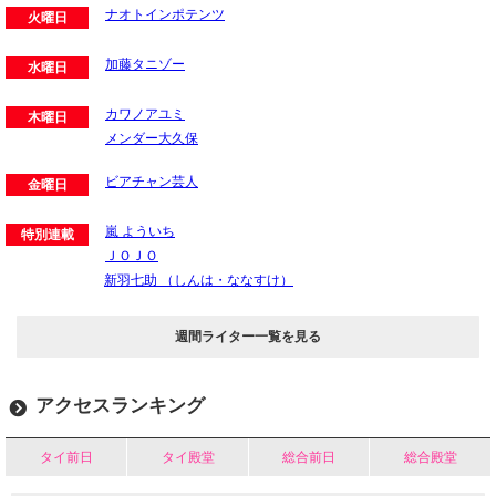
ナオトインポテンツ
火曜日
加藤タニゾー
水曜日
カワノアユミ
木曜日
メンダー大久保
ビアチャン芸人
金曜日
嵐 よういち
特別連載
ＪＯＪＯ
新羽七助 （しんは・ななすけ）
週間ライター一覧を見る
アクセスランキング
タイ前日
タイ殿堂
総合前日
総合殿堂