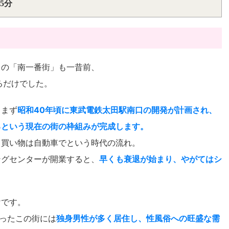
5分
この「南一番街」も一昔前、
るだけでした。
、まず
昭和40年頃に東武電鉄太田駅南口の開発が計画され、
るという現在の街の枠組みが完成します。
ら買い物は自動車でという時代の流れ。
ングセンターが開業すると、
早くも衰退が始まり、やがてはシ
けです。
あったこの街には
独身男性が多く居住し、性風俗への旺盛な需