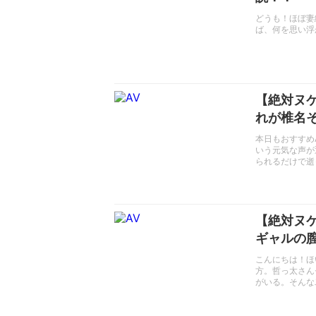
どうも！ほぼ妻
ば、何を思い浮
【絶対ヌ
れが椎名
本日もおすすめ
いう元気な声が
られるだけで逝
【絶対ヌ
ギャルの
こんにちは！ほ
方。哲っ太さん
がいる。そんな