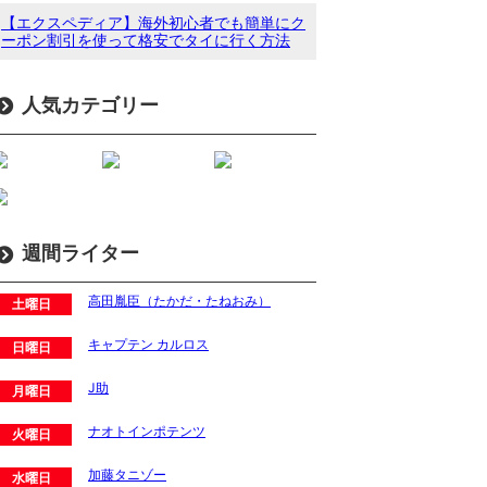
【エクスペディア】海外初心者でも簡単にク
ーポン割引を使って格安でタイに行く方法
人気カテゴリー
週間ライター
高田胤臣（たかだ・たねおみ）
土曜日
キャプテン カルロス
日曜日
J助
月曜日
ナオトインポテンツ
火曜日
加藤タニゾー
水曜日