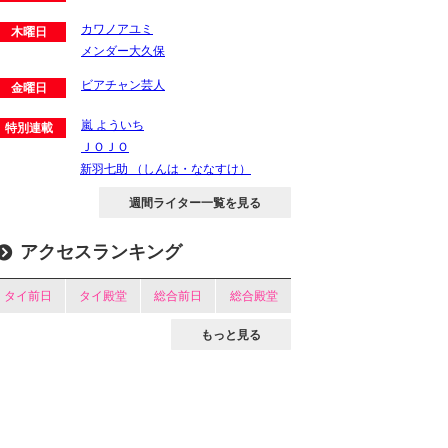
カワノアユミ
木曜日
メンダー大久保
ビアチャン芸人
金曜日
嵐 よういち
特別連載
ＪＯＪＯ
新羽七助 （しんは・ななすけ）
週間ライター一覧を見る
アクセスランキング
タイ前日
タイ殿堂
総合前日
総合殿堂
もっと見る