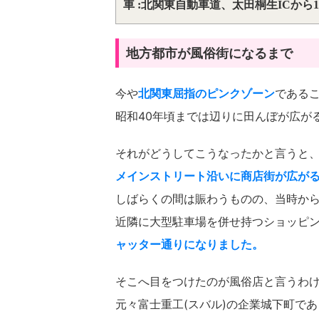
車 :北関東自動車道、太田桐生ICから1
地方都市が風俗街になるまで
今や
北関東屈指のピンクゾーン
である
昭和40年頃までは辺りに田んぼが広が
それがどうしてこうなったかと言うと
メインストリート沿いに商店街が広が
しばらくの間は賑わうものの、当時か
近隣に大型駐車場を併せ持つショッピ
ャッター通りになりました。
そこへ目をつけたのが風俗店と言うわ
元々富士重工(スバル)の企業城下町で