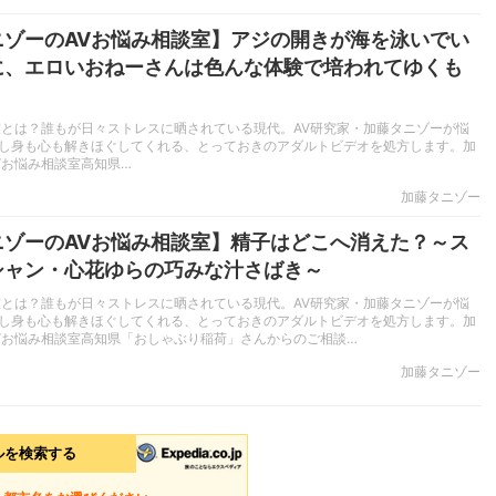
ニゾーのAVお悩み相談室】アジの開きが海を泳いでい
に、エロいおねーさんは色んな体験で培われてゆくも
室とは？誰もが日々ストレスに晒されている現代。AV研究家・加藤タニゾーが悩
し身も心も解きほぐしてくれる、とっておきのアダルトビデオを処方します。加
Vお悩み相談室高知県…
加藤タニゾー
ニゾーのAVお悩み相談室】精子はどこへ消えた？～ス
シャン・心花ゆらの巧みな汁さばき～
室とは？誰もが日々ストレスに晒されている現代。AV研究家・加藤タニゾーが悩
し身も心も解きほぐしてくれる、とっておきのアダルトビデオを処方します。加
Vお悩み相談室高知県「おしゃぶり稲荷」さんからのご相談…
加藤タニゾー