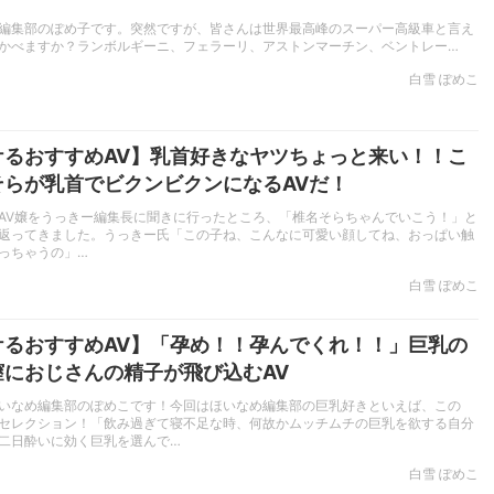
編集部のぽめ子です。突然ですが、皆さんは世界最高峰のスーパー高級車と言え
かべますか？ランボルギーニ、フェラーリ、アストンマーチン、ベントレー…
白雪 ぽめこ
ケるおすすめAV】乳首好きなヤツちょっと来い！！こ
そらが乳首でビクンビクンになるAVだ！
AV嬢をうっきー編集長に聞きに行ったところ、「椎名そらちゃんでいこう！」と
返ってきました。うっきー氏「この子ね、こんなに可愛い顔してね、おっぱい触
っちゃうの」…
白雪 ぽめこ
ケるおすすめAV】「孕め！！孕んでくれ！！」巨乳の
膣におじさんの精子が飛び込むAV
いなめ編集部のぽめこです！今回はほいなめ編集部の巨乳好きといえば、この
セレクション！「飲み過ぎて寝不足な時、何故かムッチムチの巨乳を欲する自分
二日酔いに効く巨乳を選んで…
白雪 ぽめこ