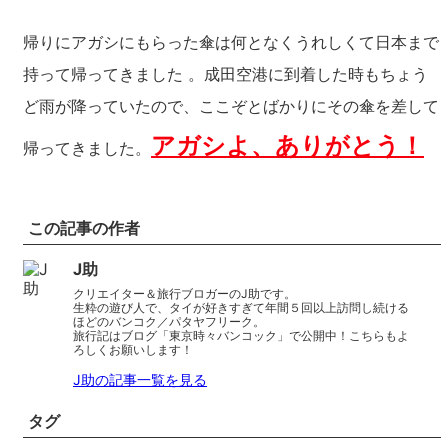
帰りにアガシにもらった傘は何となくうれしくて日本まで
持って帰ってきました 。成田空港に到着した時もちょう
ど雨が降っていたので、ここぞとばかりにその傘を差して
アガシよ、ありがとう！
帰ってきました。
この記事の作者
J助
クリエイター＆旅行ブロガーのJ助です。
生粋の遊び人で、タイが好きすぎて年間５回以上訪問し続ける
ほどのバンコク／パタヤフリーク。
旅行記はブログ「東京時々バンコック」で公開中！こちらもよ
ろしくお願いします！
J助の記事一覧を見る
タグ