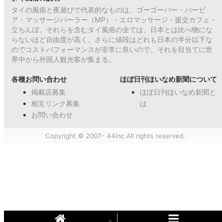
タイの風俗と夜遊びで代表的なものは、ゴーゴーバー・バービ
ア・マッサージパーラー（MP）・エロマッサージ・援交カフェ・
立ちんぼ。それらを含むタイ風俗の全ては、日本とは比べ物にな
らないほど自由度が高く、さらに値段はどれも日本の半分以下な
のでコストパフォーマンスが非常に良いので、それを目当てに世
界中から外国人観光客が集まる。
各種お問い合わせ
ほぼ日刊ほいなめ新聞について
掲載店募集
ほぼ日刊ほいなめ新聞と
相互リンク募集
は
お問い合わせ
Copyright © 2007- 44inc All rights reserved.