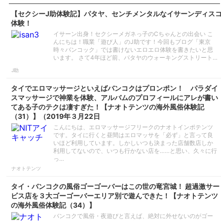
【セクシーJ助体験記】パタヤ、センチメンタルなイサーンディス
体験！
イサーン出身！セクシーメガネっ子のCちゃんとの出会い こ
んにちは！職業「遊び人」のJ助です！今回もブログ「東京
時々バンコック」では書けないエロエロ体験を書きたいと思
います。 さて4年ほど前、パタヤのウォーキングストリート…
J助
タイでエロマッサージといえばバンコクはプロンポン！ パラダイ
スマッサージで神業を体験、アルバムのプロフィールにアレが書い
てある子のテクは凄すぎた！【ナオトテンツの海外風俗体験記
（31）】（2019年３月22日
こんにちは、エロマッサージフリークのナオトインポテンツ
です。タイに行くと昼間はエロマッサを「必ず」と言って良
いほど利用しています。しかしいつも決まった店舗数店しか
利用してないので、いつも行かない店を……と思い、久々に行
っ…
ナオトテンツ
タイ・バンコクの風俗ゴーゴーバーはこの世の竜宮城！ 超過激サー
ビス店を３大ゴーゴーバーエリア別で遊んできた！【ナオトテンツ
の海外風俗体験記（34）】
バンコクで風俗・夜遊びと言えば、絶対に外せないのがゴー