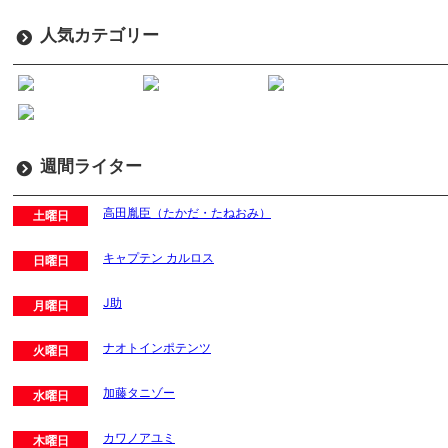
人気カテゴリー
週間ライター
高田胤臣（たかだ・たねおみ）
土曜日
キャプテン カルロス
日曜日
J助
月曜日
ナオトインポテンツ
火曜日
加藤タニゾー
水曜日
カワノアユミ
木曜日