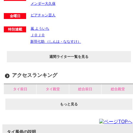
メンダー大久保
ビアチャン芸人
金曜日
嵐 よういち
特別連載
ＪＯＪＯ
新羽七助 （しんは・ななすけ）
週間ライター一覧を見る
アクセスランキング
タイ前日
タイ殿堂
総合前日
総合殿堂
もっと見る
タイ風俗の説明