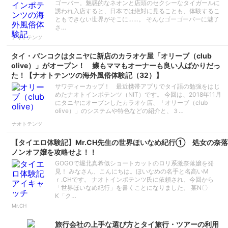
ゴーバー。魅惑的なネオンと店頭のセクシーなタイガールに
誘われ入店すると、日本では絶対に見ることも、体験するこ
ともできない世界がそこに……。 そんなゴーゴーバーに魅了
さ…
ナオトテンツ
タイ・バンコクはタニヤに新店のカラオケ屋「オリーブ（club
olive）」がオープン！ 嬢もママもオーナーも良い人ばかりだっ
た！【ナオトテンツの海外風俗体験記（32）】
サワディーカップ！ 最近携帯アプリでタイ語の勉強をはじ
めたナオトインポテンツ（NIT）です。 今回は、2018年11月
にタニヤにオープンしたカラオケ店、「オリーブ（club
olive）」のシステムや特色などの紹介と、３…
ナオトテンツ
【タイエロ体験記】Mr.CH先生の世界ほいなめ紀行① 処女の奈落
ノンオフ嬢を攻略せよ！！
GOGOで堀北真希似ショートカットのロリ系激奈落嬢を発
見！ みなさん、こんにちは。ほいなめの名手と名高いM
ｒ.CHです。 ナオトインポテンツ氏に依頼され、今回から
「世界ほいなめ紀行」を書くことになりました。 某N〇
K「ク…
Mr.CH
旅行会社の上手な選び方とタイ旅行・ツアーの利用