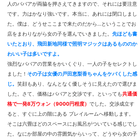
人のババアが両脇を押さえてきますので、それには要注意
です。力はかなり強いです。本当に、あれには閉口しまし
た。僕は、どうせここまで来たのだから…ということでお
店をまわりながら女の子を選んでいきました。
先ほども書
いたとおり、飛田新地同様で照明マジックはあるもののか
わいい子は多いですよ。
強烈なババアの営業をかいくぐり、一人の子をセレクトし
ました！
その子は女優の戸田恵梨香ちゃんをケバくした感
じ。
笑顔もあり、なんとなく優しそうに見えたので選びま
した。さて、価格はババアと交渉です。といっても
共通価
格で一発8万ウォン（9000円程度）
でした。交渉成立す
ると、すぐに上の階にある プレイルームへ移動します。
そこは六畳ほどのスペースにお風呂がついている感じでし
た。なにか部屋の中の雰囲気からいって、どうやら女の子