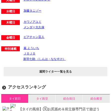
火曜日
加藤タニゾー
水曜日
カワノアユミ
木曜日
メンダー大久保
ビアチャン芸人
金曜日
嵐 よういち
特別連載
ＪＯＪＯ
新羽七助 （しんは・ななすけ）
週間ライター一覧を見る
アクセスランキング
タイ前日
タイ殿堂
総合前日
総合殿堂
【タイの風俗】​⑨お尻舐め＆前立腺専門店で遊ぼう