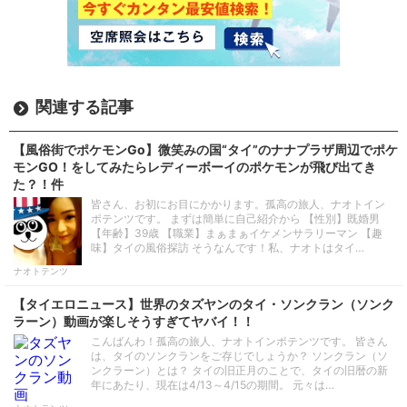
関連する記事
【風俗街でポケモンGo】微笑みの国“タイ”のナナプラザ周辺でポケ
モンGO！をしてみたらレディーボーイのポケモンが飛び出てき
た？！件
皆さん、お初にお目にかかります。孤高の旅人、ナオトイン
ポテンツです。 まずは簡単に自己紹介から 【性別】既婚男
【年齢】39歳 【職業】まぁまぁイケメンサラリーマン 【趣
味】タイの風俗探訪 そうなんです！私、ナオトはタイ…
ナオトテンツ
【タイエロニュース】世界のタズヤンのタイ・ソンクラン（ソンク
ラーン）動画が楽しそうすぎてヤバイ！！
こんばんわ！孤高の旅人、ナオトインポテンツです。 皆さん
は、タイのソンクランをご存じでしょうか？ ソンクラン（ソ
ンクラーン）とは？ タイの旧正月のことで、タイの旧暦の新
年にあたり、現在は4/13～4/15の期間。 元々は…