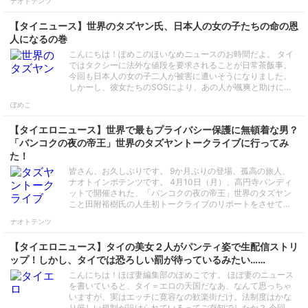
ナオトテンツ
【タイニュース】世界のタズヤン氏、日本人の女の子たちの命の恩
人になるの巻
こんにちは！ぽめこのほいなめニュースのお時間だよ。 タイ
ではタクシーに法外な値段を要求されることが日常茶飯事。
今回も日本人の女の子二人が被害に遭いそうになりました。
しかーし、彼女たちのSOSにより、あの人が颯爽と助けに…
ぽめこ
【タイエロニュース】世界で最もプライバシー保護に無頓着な男？
「バンコクの夜の帝王」世界のタズヤントークライブに行ってみ
た！
皆さん、お久しぶりです。 9か月ぶりの登場、孤高の旅人、
ナオトインポテンツです。 4月10日（月）、高円寺パンディ
ットで開催された、「バンコクの夜の帝王」世界のタズヤン
こと田附裕樹氏の人生初トークライブのリポートをさせて…
ナオトテンツ
【タイエロニュース】タイの美女２人がパンティ姿で生配信ストリ
ップ！しかし、タイでは恐ろしい罰が待っているみたい……
こんにちは！ほぼ妻編集部のぽめこです。 ほぼ妻のニュース
を書いていると、タイ＝エロの天国だなあ、なんて思っちゃ
いますが、実はエッチに寛容なの歓楽街だけ。法制度はかな
り厳しい規制が設けられているってご存知でしたか？ 今回