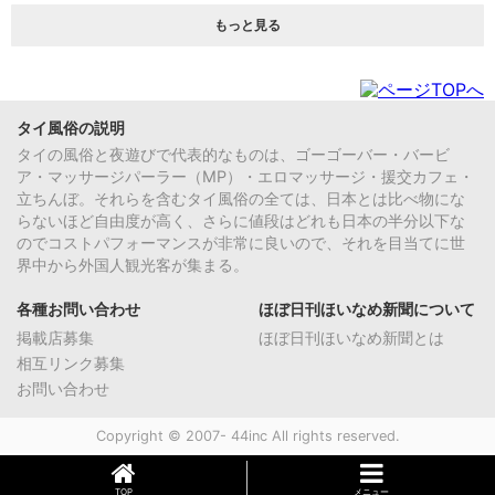
もっと見る
タイ風俗の説明
タイの風俗と夜遊びで代表的なものは、ゴーゴーバー・バービ
ア・マッサージパーラー（MP）・エロマッサージ・援交カフェ・
立ちんぼ。それらを含むタイ風俗の全ては、日本とは比べ物にな
らないほど自由度が高く、さらに値段はどれも日本の半分以下な
のでコストパフォーマンスが非常に良いので、それを目当てに世
界中から外国人観光客が集まる。
各種お問い合わせ
ほぼ日刊ほいなめ新聞について
掲載店募集
ほぼ日刊ほいなめ新聞とは
相互リンク募集
お問い合わせ
Copyright © 2007- 44inc All rights reserved.
TOP
メニュー