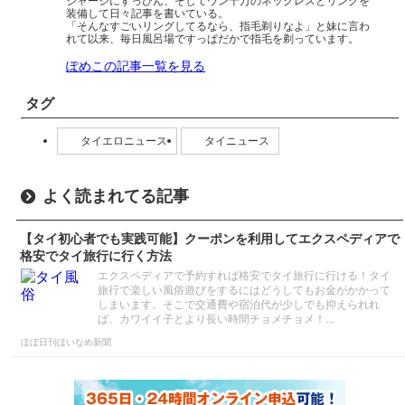
ジャージにすっぴん、そしてウン十万のネックレスとリングを
装備して日々記事を書いている。
「そんなすごいリングしてるなら、指毛剃りなよ」と妹に言わ
れて以来、毎日風呂場ですっぱだかで指毛を剃っています。
ぽめこの記事一覧を見る
タグ
タイエロニュース
タイニュース
よく読まれてる記事
【タイ初心者でも実践可能】クーポンを利用してエクスペディアで
格安でタイ旅行に行く方法
エクスペディアで予約すれば格安でタイ旅行に行ける！タイ
旅行で楽しい風俗遊びをするにはどうしてもお金がかかって
しまいます。そこで交通費や宿泊代が少しでも抑えられれ
ば、カワイイ子とより長い時間チョメチョメ！…
ほぼ日刊ほいなめ新聞