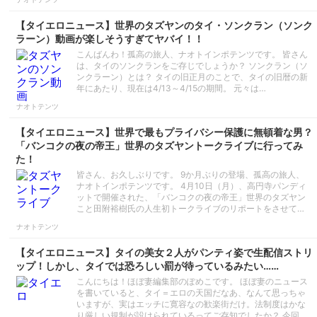
【タイエロニュース】世界のタズヤンのタイ・ソンクラン（ソンク
ラーン）動画が楽しそうすぎてヤバイ！！
こんばんわ！孤高の旅人、ナオトインポテンツです。 皆さん
は、タイのソンクランをご存じでしょうか？ ソンクラン（ソ
ンクラーン）とは？ タイの旧正月のことで、タイの旧暦の新
年にあたり、現在は4/13～4/15の期間。 元々は…
ナオトテンツ
【タイエロニュース】世界で最もプライバシー保護に無頓着な男？
「バンコクの夜の帝王」世界のタズヤントークライブに行ってみ
た！
皆さん、お久しぶりです。 9か月ぶりの登場、孤高の旅人、
ナオトインポテンツです。 4月10日（月）、高円寺パンディ
ットで開催された、「バンコクの夜の帝王」世界のタズヤン
こと田附裕樹氏の人生初トークライブのリポートをさせて…
ナオトテンツ
【タイエロニュース】タイの美女２人がパンティ姿で生配信ストリ
ップ！しかし、タイでは恐ろしい罰が待っているみたい……
こんにちは！ほぼ妻編集部のぽめこです。 ほぼ妻のニュース
を書いていると、タイ＝エロの天国だなあ、なんて思っちゃ
いますが、実はエッチに寛容なの歓楽街だけ。法制度はかな
り厳しい規制が設けられているってご存知でしたか？ 今回