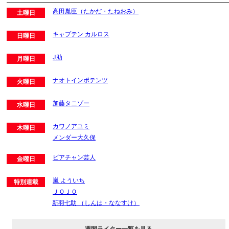
高田胤臣（たかだ・たねおみ）
土曜日
キャプテン カルロス
日曜日
J助
月曜日
ナオトインポテンツ
火曜日
加藤タニゾー
水曜日
カワノアユミ
木曜日
メンダー大久保
ビアチャン芸人
金曜日
嵐 よういち
特別連載
ＪＯＪＯ
新羽七助 （しんは・ななすけ）
週間ライター一覧を見る