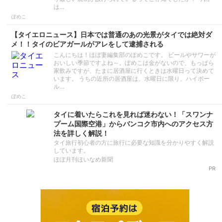
は…
ぽめこ
【タイエロニュース】日本では普通のあの光景がタイでは絶対ダ
メ！！タイのビアガールがアレをして逮捕される
こんにちは！ほぼ妻編集部のぽめこです。 ビールやサワーが
おいしい季節ですよね～。ぽめこは金がないので、もっぱら
家飲みですが、たまに居酒屋に行くときは水曜日って決めて
います。 うちの近所の居酒屋は、水曜日に限り、ハイボー
ル…
ぽめこ
タイに着いたらこれを見れば迷わない！「スワンナ
プーム国際空港」からバンコク市内へのアクセス方
法を詳しく解説！
タイ旅行初心者の方に旅行に必要な知識を分かりやすく解説
しています。
ほぼ月刊ほいなめ新聞
PR