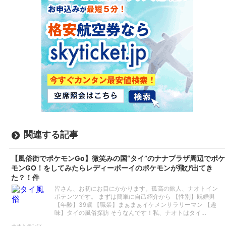
関連する記事
【風俗街でポケモンGo】微笑みの国“タイ”のナナプラザ周辺でポケ
モンGO！をしてみたらレディーボーイのポケモンが飛び出てき
た？！件
皆さん、お初にお目にかかります。孤高の旅人、ナオトイン
ポテンツです。 まずは簡単に自己紹介から 【性別】既婚男
【年齢】39歳 【職業】まぁまぁイケメンサラリーマン 【趣
味】タイの風俗探訪 そうなんです！私、ナオトはタイ…
ナオトテンツ