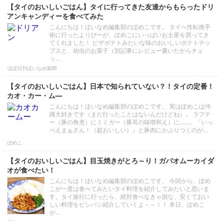
【タイのおいしいごはん】タイに行ってきた友達からもらったドリ
アンキャンディーを食べてみた
こんにちは！ほいなめ編集部のぽめこです。 タイへ性転換手
術に行ったよりぴーが、ぽめこにいっぱいお土産を買ってき
てくれました！ ピザポテトみたいな味のおいしいポテトチッ
プスと、幼虫のお菓子（別記事にレビュー書いたからチェ
ッ…
ほぼ日刊ほいなめ新聞
【タイのおいしいごはん】日本で知られていない？！タイの定番！
カオ・カー・ム―
こんにちは！ほいなめ編集部のぽめこです。 実はぽめこは沖
縄大好きです（まだ行ったことはないんだけどね）。 ラフテ
ー（豚の角煮）にミミガー（豚耳の味噌和え）に……。「いっ
ぺえまぁさん！（超おいしい）』と豚肉にかぶりつくのが…
ぽめこ
【タイのおいしいごはん】目玉焼きがとろ～り！ガパオムーカイダ
オが食べたい！
こんにちは！ほいなめ編集部のぽめこです。 今回から、ぽめ
こが一度は食べてみたいタイ料理を紹介してみたいと思いま
す。タイ旅行に行ったら、絶対食べなきゃ損な、安くておい
しい料理をビシバシ紹介していくよ～～！！ 本日、ぽめこ
が…