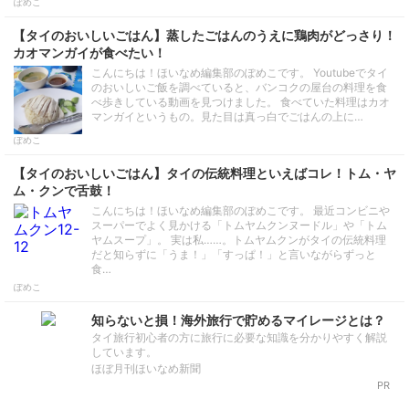
ぽめこ
【タイのおいしいごはん】蒸したごはんのうえに鶏肉がどっさり！
カオマンガイが食べたい！
こんにちは！ほいなめ編集部のぽめこです。 Youtubeでタイ
のおいしいご飯を調べていると、バンコクの屋台の料理を食
べ歩きしている動画を見つけました。 食べていた料理はカオ
マンガイというもの。見た目は真っ白でごはんの上に…
ぽめこ
【タイのおいしいごはん】タイの伝統料理といえばコレ！トム・ヤ
ム・クンで舌鼓！
こんにちは！ほいなめ編集部のぽめこです。 最近コンビニや
スーパーでよく見かける「トムヤムクンヌードル」や「トム
ヤムスープ」。 実は私……。トムヤムクンがタイの伝統料理
だと知らずに「うま！」「すっぱ！」と言いながらずっと
食…
ぽめこ
知らないと損！海外旅行で貯めるマイレージとは？
タイ旅行初心者の方に旅行に必要な知識を分かりやすく解説
しています。
ほぼ月刊ほいなめ新聞
PR