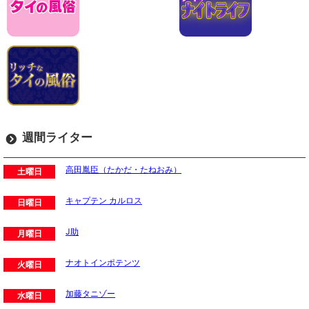
週間ライター
高田胤臣（たかだ・たねおみ）
土曜日
キャプテン カルロス
日曜日
J助
月曜日
ナオトインポテンツ
火曜日
加藤タニゾー
水曜日