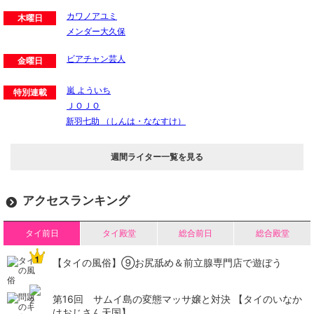
カワノアユミ
木曜日
メンダー大久保
ビアチャン芸人
金曜日
嵐 よういち
特別連載
ＪＯＪＯ
新羽七助 （しんは・ななすけ）
週間ライター一覧を見る
アクセスランキング
タイ前日
タイ殿堂
総合前日
総合殿堂
【タイの風俗】​⑨お尻舐め＆前立腺専門店で遊ぼう
第16回 サムイ島の変態マッサ嬢と対決 【タイのいなか
はおじさん天国】