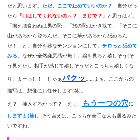
だと思います。
ただ、ここで止めていいのか？
自分だっ
たら
「口はしてくれないの～？ まじで？」
と思うはず。
「据え膳食わぬは男の恥」「旅の恥はかき捨て」「そこに
山があるから登るんだ、そこに竿があるから舐めるん
だ！」と、自分を妙なテンションにして、
チロっと舐めて
みる。
なぜか全然嫌悪感が無く、嬢を見ると嬉しそう(そ
う見えた)。相手が感じて嬉しそうだとこっちも嬉しくな
パクッ
り、よーっし！ じゃぁ
……まぁ、ここからの
描写は、想像にお任せします(笑)。
もう一つの穴
え？ 挿入するかって？ えぇ、
に
しますよ(笑)。
そう言えば、こっちが苦手な人も居るみた
いですね。