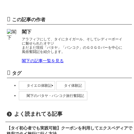
この記事の作者
閣下
アラフィフにして、タイにタイガール、そしてレディーボーイ
に魅せられたオヤジ
まだまだ現役「パタヤ」「バンコク」のＧＯＧＯバーを中心に
風俗奮闘記を紹介します。
閣下の記事一覧を見る
タグ
タイエロ体験記
タイ体験記
閣下のパタヤ・バンコク旅行奮闘記
よく読まれてる記事
【タイ初心者でも実践可能】クーポンを利用してエクスペディアで
格安でタイ旅行に行く方法