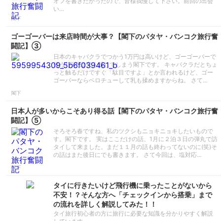
オフを書きたかったので、皆様我慢して下さい。前回の出会
い…
閣下
ゴーゴーバーは来店時間が大事？【閣下のパタヤ・バンコク旅行奮
闘記】③
日本のキャバクラでつかう1万円は高いけど、ゴーゴーバーで
使う1万円は安く感じてしまう閣下です。 キャバクラだとちょ
っと触るだけですぐ「駄目ですよ」とか言われるけど、ゴー
ゴーバーならベロチューして乳も揉めますからね。 さて…
閣下
日本人が多いからこそあり得る話【閣下のパタヤ・バンコク旅行奮
闘記】⑤
そろそろ春ですね、私のツクシもニョキニョキしたいもので
す。閣下です。 実はここだけの話、1月に２泊３日の弾丸で訪
タイして来ました。まだ１１月の話も終わってないのに(笑)そ
の話はまた後日にでも書きます。 さて今回は、塩対応…
閣下
タイに行きたいけど飛行機に乗ったことがないから
不安！？そんな方へ「チェックインから搭乗」まで
の流れを詳しく解説してみた！！
タイ旅行初心者の方に旅行に必要な知識を分かりやすく解説