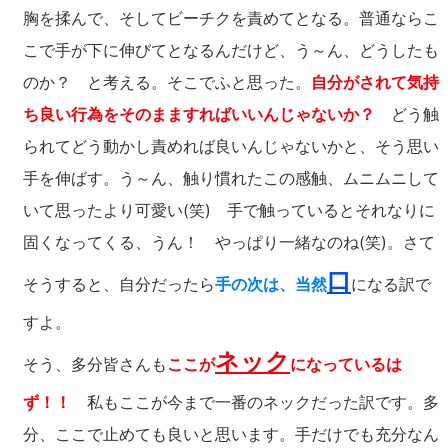
胸を揉んで、そしてビーチクを責めてとなる。普通ならこ
こで手が下に伸びてとなるんだけど、う～ん、どうしたも
のか？ と考える。そこでふと思った。
自分がされて気持
ち良い行為をそのまますればいいんじゃないか？
どう触
られてどう動かし責めれば良いんじゃないかと、そう思い
手を伸ばす。う～ん、触り慣れたこの感触、ムニムニして
いて思ったより可愛い(笑) 手で触っているとそれなりに
固くなってくる、うん！ やっぱり一緒なのね(笑)。さて
口
そうすると、自分だったら
手の次は、当然
になる訳で
すよ。
ネック
そう、多分皆さんも
ここが
になっているは
ず！！
私もここが今まで一番のネックだった訳です。多
分、ここで止めても良いと思います。手だけでも充分なん