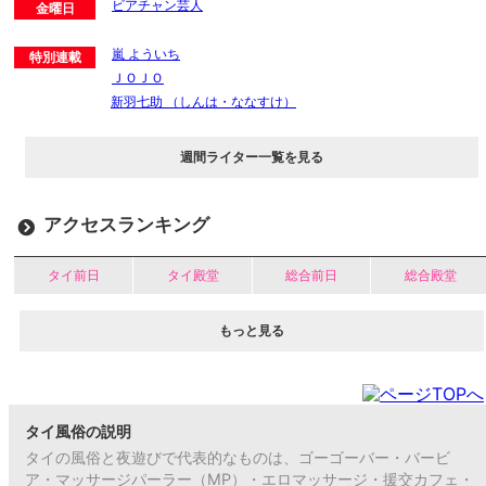
ビアチャン芸人
金曜日
嵐 よういち
特別連載
ＪＯＪＯ
新羽七助 （しんは・ななすけ）
週間ライター一覧を見る
アクセスランキング
タイ前日
タイ殿堂
総合前日
総合殿堂
もっと見る
タイ風俗の説明
タイの風俗と夜遊びで代表的なものは、ゴーゴーバー・バービ
ア・マッサージパーラー（MP）・エロマッサージ・援交カフェ・