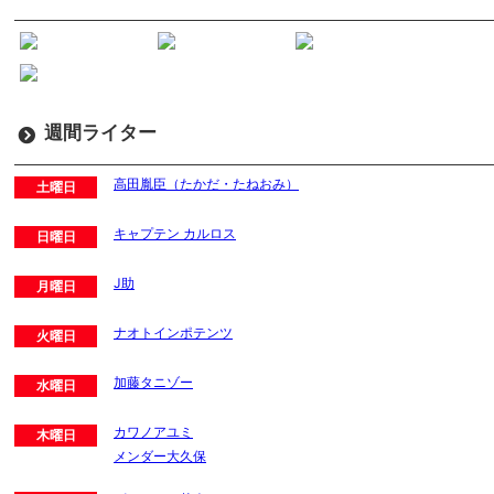
週間ライター
高田胤臣（たかだ・たねおみ）
土曜日
キャプテン カルロス
日曜日
J助
月曜日
ナオトインポテンツ
火曜日
加藤タニゾー
水曜日
カワノアユミ
木曜日
メンダー大久保