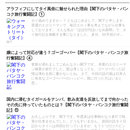
アラフィフにしてタイ風俗に魅せられた理由【閣下のパタヤ・バン
コク旅行奮闘記】①
ホイ舐めてますか～？ どもはじめまして、閣下と申します。
普通のエロリーマンで、毎日エロィ事を考えてながら仕事を
しております。 そんな私が『ほぼ日刊ほいなめ新聞』で、タ
イ旅行記を掲載する事になりました。 多分、50手前のオ…
閣下
嬢によって対応が違う？ゴーゴーバー【閣下のパタヤ・バンコク旅
行奮闘記】④
更新が遅れましてごめんなさい閣下です。 本業のエロリーマ
ン稼業が多忙でした。髪は薄くなっても、ゴーゴー行った記
憶は薄れる前に書かないとね。 さて、今回の話の場は日本人
に有名なゴーゴーバーのハッピー。既に行った方はいると
思…
閣下
国内に潜むタイガールをナンパ、飲み友達を反故してまで向かった
その先に待っていたものとは？【閣下のパタヤ・バンコク旅行奮闘
記】㉑
お久しぶりです、閣下です。年度末は仕事柄かなり多忙で執
筆が出来ませんでした。どうもすいません。 前回の訪タイ日
記からタイへは何回か行っていますが、もう１つだけスピン