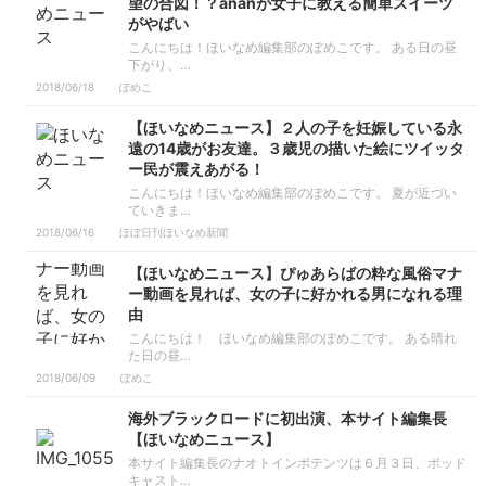
望の合図！？ananが女子に教える簡単スイーツ
がやばい
こんにちは！ほいなめ編集部のぽめこです。 ある日の昼
下がり、…
2018/06/18
ぽめこ
【ほいなめニュース】２人の子を妊娠している永
遠の14歳がお友達。３歳児の描いた絵にツイッタ
ー民が震えあがる！
こんにちは！ほいなめ編集部のぽめこです。 夏が近づい
ていきま…
2018/06/16
ほぼ日刊ほいなめ新聞
【ほいなめニュース】ぴゅあらばの粋な風俗マナ
ー動画を見れば、女の子に好かれる男になれる理
由
こんにちは！ ほいなめ編集部のぽめこです。 ある晴れ
た日の昼…
2018/06/09
ぽめこ
海外ブラックロードに初出演、本サイト編集長
【ほいなめニュース】
本サイト編集長のナオトインポテンツは６月３日、ポッド
キャスト…