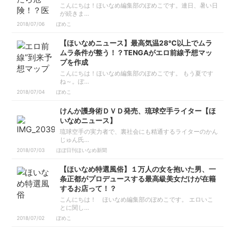
こんにちは！ほいなめ編集部のぽめこです。連日、暑い日
が続きま…
2018/07/06
ぽめこ
【ほいなめニュース】最高気温28℃以上でムラ
ムラ条件が整う！？TENGAがエロ前線予想マッ
プを作成
こんにちは！ほいなめ編集部のぽめこです。 もう夏です
ね～。ぽ…
2018/07/04
ぽめこ
けんか護身術ＤＶＤ発売、琉球空手ライター【ほ
いなめニュース】
琉球空手の実力者で、裏社会にも精通するライターのかん
じゅん氏…
2018/07/03
ほぼ日刊ほいなめ新聞
【ほいなめ特選風俗】１万人の女を抱いた男、一
条正都がプロデュースする最高級美女だけが在籍
するお店って！？
こんにちは！ ほいなめ編集部のぽめこです。 エロいこ
とに関し…
2018/07/02
ぽめこ