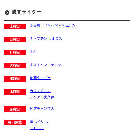
週間ライター
高田胤臣（たかだ・たねおみ）
土曜日
キャプテン カルロス
日曜日
J助
月曜日
ナオトインポテンツ
火曜日
加藤タニゾー
水曜日
カワノアユミ
木曜日
メンダー大久保
ビアチャン芸人
金曜日
嵐 よういち
特別連載
ＪＯＪＯ