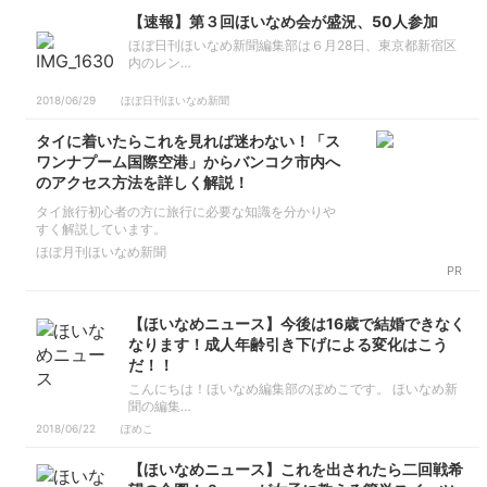
【速報】第３回ほいなめ会が盛況、50人参加
ほぼ日刊ほいなめ新聞編集部は６月28日、東京都新宿区
内のレン…
2018/06/29
ほぼ日刊ほいなめ新聞
タイに着いたらこれを見れば迷わない！「ス
ワンナプーム国際空港」からバンコク市内へ
のアクセス方法を詳しく解説！
タイ旅行初心者の方に旅行に必要な知識を分かりや
すく解説しています。
ほぼ月刊ほいなめ新聞
PR
【ほいなめニュース】今後は16歳で結婚できなく
なります！成人年齢引き下げによる変化はこう
だ！！
こんにちは！ほいなめ編集部のぽめこです。 ほいなめ新
聞の編集…
2018/06/22
ぽめこ
【ほいなめニュース】これを出されたら二回戦希