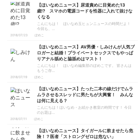
【ほいなめニュース】尿道責めに目覚めた13
歳⁉ スマホの電源コードを性器に入れて抜けな
くなる
こんにちは！ ほいなめ玉ヒュンニュースの時間だよ！
今回も、…
2018/07/23
ぽめこ
【ほいなめニュース】AV男優・しみけんが人気ブ
ロガーと結婚！プライベートセックスでもやっぱ
りアナル舐めと脇舐めはマスト！
こんにちは！ ほいなめ編集部のぽめこです。 皆さんは
もうご存…
2018/07/19
ぽめこ
【ほいなめニュース】たった二本の線だけでムラ
ムラさせるスレッドに男たちが大興奮！ みんな
は何に見える？
こんにちは！ほいなめ・お絵かき教室の時間です！ 今日
のお題は…
2018/07/11
ぽめこ
【ほいなめニュース】タイガールに飲ませたら危
険！？医者「ストロングゼロは危ない」