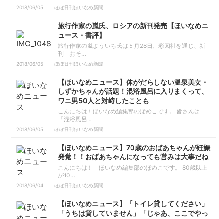
2018/06/05
ほぼ日刊ほいなめ新聞
旅行作家の嵐氏、ロシアの新刊発売【ほいなめニ
ュース・書評】
旅行作家の嵐よういち氏は５月28日、彩図社を通じ、新
刊「おそ…
2018/06/05
ほぼ日刊ほいなめ新聞
【ほいなめニュース】体がだらしない温泉美女・
しずかちゃんが話題！混浴風呂に入りまくって、
ワニ男50人と対峙したことも
こんにちは！ほいなめ編集部のぽめこです。 皆さんは
『混浴風呂…
2018/06/05
ほぼ日刊ほいなめ新聞
【ほいなめニュース】70歳のおばあちゃんが妊娠
発覚！！おばあちゃんになっても営みは大事だね
こんにちは！ ほいなめ編集部のぽめこです。 80歳以上
が10…
2018/06/04
ほぼ日刊ほいなめ新聞
【ほいなめニュース】「トイレ貸してください」
「うちは貸していません」「じゃあ、ここでやっ