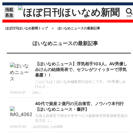
掲載
募集
検索
ほぼ日刊ほいなめ新聞トップ
＞
ほいなめニュースの最新記事
ほいなめニュースの最新記事
【ほいなめニュース】浮気相手103人。AV男優し
みけんの結婚発表で、セフレがツイッターで浮気
暴露！！
こんにちは！ほいなめ編集部のぽめこです。 AV男優しみ
けんさ…
2018/07/31
ぽめこ
40代で資産２億円の元自衛官、ノウハウ本刊行
【ほいなめニュース・書評】
元海上自衛官で明治大学サービス創新研究所客員研究員の
生方正（…
2018/07/25
ほぼ日刊ほいなめ新聞