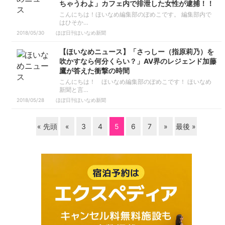
ちゃうわよ」カフェ内で排泄した女性が逮捕！！
こんにちは！ほいなめ編集部のぽめこです。 編集部内で
はひそか…
2018/05/30
ほぼ日刊ほいなめ新聞
【ほいなめニュース】「さっしー（指原莉乃）を
吹かすなら何分くらい？」AV界のレジェンド加藤
鷹が答えた衝撃の時間
こんにちは！ ほいなめ編集部のぽめこです！ ほいなめ
新聞と言…
2018/05/28
ほぼ日刊ほいなめ新聞
« 先頭
«
3
4
5
6
7
»
最後 »