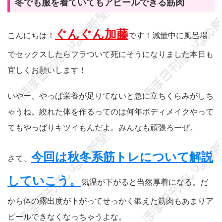
冬でも服を着ていてもアピールできる筋肉
ぐんぐん加藤
こんにちは！
です！減量中に風呂場
でセックスしたらフラついて死にそうになりました本日も
宜しくお願いします！
いやー、やっぱ栄養が足りてないと急に立ちくらみがしち
ゃうね。絞れた体を作るってのは何年ボディメイクやって
てもやっぱりキツイもんだよ。みんなも頑張ろーぜ。
今回は秋冬系筋トレについて解説
さて、
していこう。
気温が下がると当然厚着になる。だ
から体の露出度が下がってせっかく鍛えた筋肉もあまりア
ピールできなくなっちゃうよな。