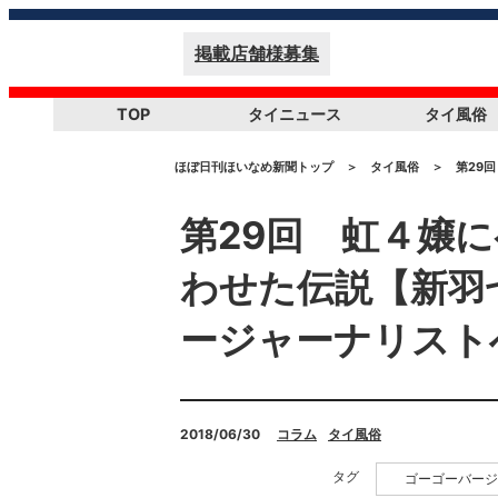
掲載店舗様募集
TOP
タイニュース
タイ風俗
ほぼ日刊ほいなめ新聞トップ
＞
タイ風俗
＞
第29
第29回 虹４嬢
わせた伝説【新羽
ージャーナリスト
2018/06/30
コラム
タイ風俗
タグ
ゴーゴーバージ