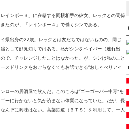
「レインボー３」に在籍する同棲相手の彼女、レックとの関係
てきたのが、「レインボー４」で働くシンである。
イ県出身の22歳。レックとは友だちではないものの、同じ
ー嬢として顔見知りではある。私がシンをペイバー（連れ出
るので、チャレンジしたことはなかった。が、シンは私のこと
ースドリンクをおごらなくてもお話できる“おしゃべりアイ
ンローの居酒屋で飲んだ。このころは“ゴーゴーバー中毒”を
ーゴーに行かないと気が済まない体質になっていた。だが、長
ーなんぞに興味はない。高架鉄道（ＢＴＳ）を利用して、一人