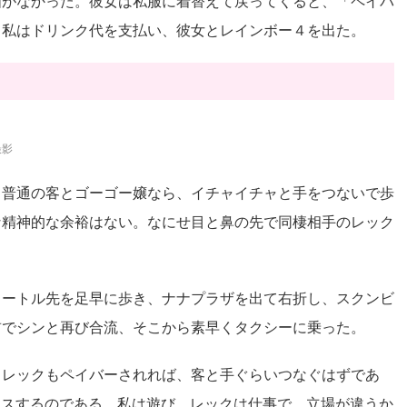
由がなかった。彼女は私服に着替えて戻ってくると、「ペイバ
。私はドリンク代を支払い、彼女とレインボー４を出た。
撮影
。普通の客とゴーゴー嬢なら、イチャイチャと手をつないで歩
な精神的な余裕はない。なにせ目と鼻の先で同棲相手のレック
メートル先を足早に歩き、ナナプラザを出て右折し、スクンビ
前でシンと再び合流、そこから素早くタクシーに乗った。
、レックもペイバーされれば、客と手ぐらいつなぐはずであ
クスするのである。私は遊び、レックは仕事で、立場が違うか